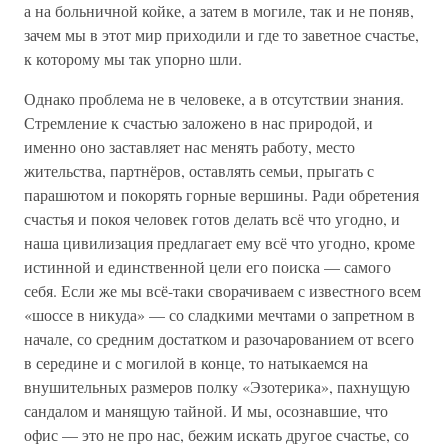
а на больничной койке, а затем в могиле, так и не поняв,
зачем мы в этот мир приходили и где то заветное счастье,
к которому мы так упорно шли.
Однако проблема не в человеке, а в отсутствии знания.
Стремление к счастью заложено в нас природой, и
именно оно заставляет нас менять работу, место
жительства, партнёров, оставлять семьи, прыгать с
парашютом и покорять горные вершины. Ради обретения
счастья и покоя человек готов делать всё что угодно, и
наша цивилизация предлагает ему всё что угодно, кроме
истинной и единственной цели его поиска — самого
себя. Если же мы всё-таки сворачиваем с известного всем
«шоссе в никуда» — со сладкими мечтами о запретном в
начале, со средним достатком и разочарованием от всего
в середине и с могилой в конце, то натыкаемся на
внушительных размеров полку «Эзотерика», пахнущую
сандалом и манящую тайной. И мы, осознавшие, что
офис — это не про нас, бежим искать другое счастье, со