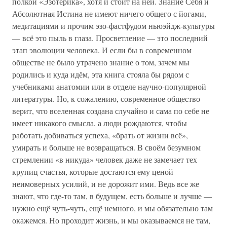
полкой «Эзотерика», хотя и стоит на ней. Знание Себя и
Абсолютная Истина не имеют ничего общего с йогами,
медитациями и прочим эзо-фастфудом ньюэйдж-культуры
— всё это пыль в глаза. Просветление — это последний
этап эволюции человека. И если бы в современном
обществе не было утрачено знание о том, зачем мы
родились и куда идём, эта книга стояла бы рядом с
учебниками анатомии или в отделе научно-популярной
литературы. Но, к сожалению, современное общество
верит, что вселенная создана случайно и сама по себе не
имеет никакого смысла, а люди рождаются, чтобы
работать добиваться успеха, «брать от жизни всё»,
умирать и больше не возвращаться. В своём безумном
стремлении «в никуда» человек даже не замечает тех
крупиц счастья, которые достаются ему ценой
неимоверных усилий, и не дорожит ими. Ведь все же
знают, что где-то там, в будущем, есть больше и лучше —
нужно ещё чуть-чуть, ещё немного, и мы обязательно там
окажемся. Но проходит жизнь, и мы оказываемся не там,