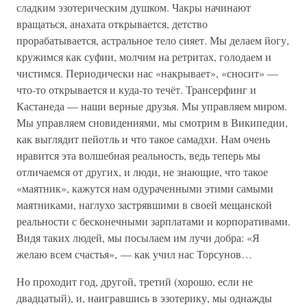
сладким эзотерическим душком. Чакры начинают
вращаться, анахата открывается, детство
прорабатывается, астральное тело сияет. Мы делаем йогу,
кружимся как суфии, молчим на ретритах, голодаем и
чистимся. Периодически нас «накрывает», «сносит» —
что-то открывается и куда-то течёт. Трансерфинг и
Кастанеда — наши верные друзья. Мы управляем миром.
Мы управляем сновидениями, мы смотрим в Википедии,
как выглядит пейотль и что такое самадхи. Нам очень
нравится эта волшебная реальность, ведь теперь мы
отличаемся от других, и люди, не знающие, что такое
«маятник», кажутся нам одураченными этими самыми
маятниками, наглухо застрявшими в своей мещанской
реальности с бесконечными зарплатами и корпоративами.
Видя таких людей, мы посылаем им лучи добра: «Я
желаю всем счастья», — как учил нас Торсунов…
Но проходит год, другой, третий (хорошо, если не
двадцатый), и, наигравшись в эзотерику, мы однажды