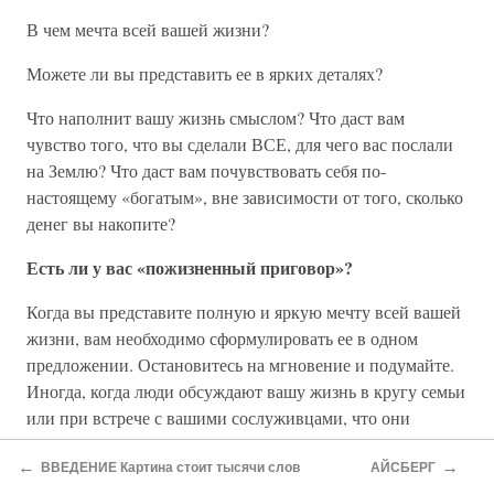
В чем мечта всей вашей жизни?
Можете ли вы представить ее в ярких деталях?
Что наполнит вашу жизнь смыслом? Что даст вам
чувство того, что вы сделали ВСЕ, для чего вас послали
на Землю? Что даст вам почувствовать себя по-
настоящему «богатым», вне зависимости от того, сколько
денег вы накопите?
Есть ли у вас «пожизненный приговор»?
Когда вы представите полную и яркую мечту всей вашей
жизни, вам необходимо сформулировать ее в одном
предложении. Остановитесь на мгновение и подумайте.
Иногда, когда люди обсуждают вашу жизнь в кругу семьи
или при встрече с вашими сослуживцами, что они
говорят? В чем была ваша цель? В чем была ваша
←
→
страсть? Что они скажут о вас?
ВВЕДЕНИЕ Картина стоит тысячи слов
АЙСБЕРГ