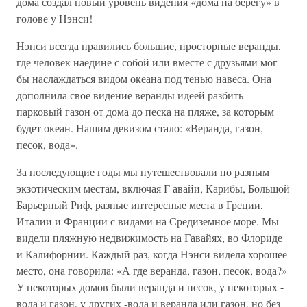
дома создал новый уровень видения «дома на берегу» в
голове у Нэнси!
Нэнси всегда нравились большие, просторные веранды,
где человек наедине с собой или вместе с друзьями мог
бы наслаждаться видом океана под тенью навеса. Она
дополнила свое видение веранды идеей разбить
парковый газон от дома до песка на пляже, за которым
будет океан. Нашим девизом стало: «Веранда, газон,
песок, вода».
За последующие годы мы путешествовали по разным
экзотическим местам, включая Г авайи, Карибы, Большой
Барьерный Риф, разные интересные места в Греции,
Италии и Франции с видами на Средиземное море. Мы
видели пляжную недвижимость на Гавайях, во Флориде
и Калифорнии. Каждый раз, когда Нэнси видела хорошее
место, она говорила: «А где веранда, газон, песок, вода?»
У некоторых домов были веранда и песок, у некоторых -
вода и газон, у других -вода и веранда или газон, но без