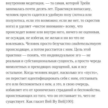
внутренняя медитация, — та самая, которой Трейя
занималась почти десять лет. Практикуя випассану,
человек просто садится в удобную позу (лотоса или
полулотоса, если это возможно; если же нет, то скрестив
ноги) и уделяет «чистое внимание» всему, что
происходит вовне или внутри него, ничего не оценивая,
не осуждая, не избегая, не желая и ни во что не
вовлекаясь. Человек просто безучастно
свидетельствует
происходящее, а потом расстается с ним. Цель этой
практики — понять, что индивидуальное эго — не
реальная и субстанциональная сущность, а просто череда
мимолетных и преходящих ощущений, как и все
остальное. Когда человек видит, насколько эго «пусто»,
он перестает идентифицировать себя с ним, отстаивать
его или беспокоиться о нем, а это, в свою очередь,
избавляет его от хронических страданий и беспокойства,
проистекающих из того, что он отстаивает то, чего не
существует. Как гласит Вей By Вей[100]: