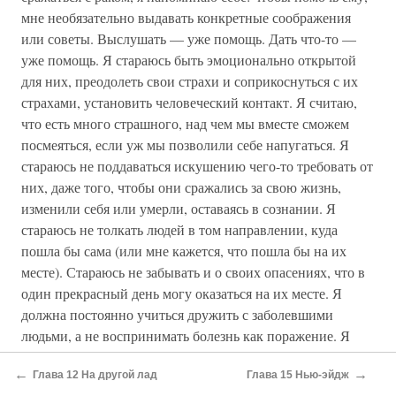
мне необязательно выдавать конкретные соображения
или советы. Выслушать — уже помощь. Дать что-то —
уже помощь. Я стараюсь быть эмоционально открытой
для них, преодолеть свои страхи и соприкоснуться с их
страхами, установить человеческий контакт. Я считаю,
что есть много страшного, над чем мы вместе сможем
посмеяться, если уж мы позволили себе напугаться. Я
стараюсь не поддаваться искушению чего-то требовать от
них, даже того, чтобы они сражались за свою жизнь,
изменили себя или умерли, оставаясь в сознании. Я
стараюсь не толкать людей в том направлении, куда
пошла бы сама (или мне кажется, что пошла бы на их
месте). Стараюсь не забывать и о своих опасениях, что в
один прекрасный день могу оказаться на их месте. Я
должна постоянно учиться дружить с заболевшими
людьми, а не воспринимать болезнь как поражение. Я
стараюсь использовать свои неудачи, слабости и болезни
←
→
Глава 12 На другой лад
Глава 15 Нью-эйдж
как повод больше сострадать и себе, и другим, и при этом