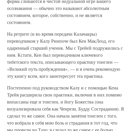
форма сливаются в чистой недуальной игре вашего
осознавания — обычно это называют абсолютным
состоянием, которое, собственно, и не является
состоянием.
На ретрите (и во время передачи Калачакры)
переводчиком у Калу Ринпоче был Кен МакЛеод, его
одаренный старший ученик. Мы с Трейей подружились с
ним. Кстати, Кен был переводчиком ключевого
тибетского текста, описывающего практику тонглен —
«Великий путь пробуждения», — и я очень рекомендую
эту книгу всем, кого заинтересует эта практика.
Постепенно под руководством Калу и с помощью Кена
Трейя расширила свои практики, включив в них помимо
випассаны еще и тонглен, и йогу Божества (она
визуализировала себя как Ченрези, Будду Сострадания). Я
сделал то же самое. Она начала занятия тонглен с того,
что вобрала в себя мою боль и страдания в тот год, что
мы провели на Тахо; я сделал то же самое с ее болью.