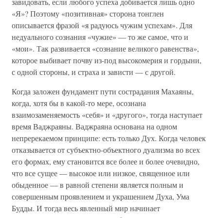
завидовать, если любого успеха добивается лишь одно
«Я»? Поэтому «позитивная» сторона тонглен
описывается фразой «я радуюсь чужим успехам». Для
недуального сознания «чужие» — то же самое, что и
«мои». Так развивается «сознание великого равенства»,
которое выбивает почву из-под высокомерия и гордыни,
с одной стороны, и страха и зависти — с другой.
Когда заложен фундамент пути сострадания Махаяны,
когда, хотя бы в какой-то мере, осознана
взаимозаменяемость «себя» и «другого», тогда наступает
время Ваджраяны. Ваджраяна основана на одном
непререкаемом принципе: есть только Дух. Когда человек
отказывается от субъектно-объектного дуализма во всех
его формах, ему становится все более и более очевидно,
что все сущее — высокое или низкое, священное или
обыденное — в равной степени является полным и
совершенным проявлением и украшением Духа, Ума
Будды. И тогда весь явленный мир начинает