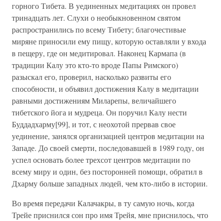
горного Тибета. В уединенных медитациях он провел
тринадцать лет. Слухи о необыкновенном святом
распространились по всему Тибету; благочестивые
миряне приносили ему пищу, которую оставляли у входа
в пещеру, где он медитировал. Наконец Кармапа (в
традиции Калу это кто-то вроде Папы Римского)
разыскал его, проверил, насколько развиты его
способности, и объявил достижения Калу в медитации
равными достижениям Миларепы, величайшего
тибетского йога и мудреца. Он поручил Калу нести
Буддадхарму[99], и тот, с неохотой прервав свое
уединение, занялся организацией центров медитации на
Западе. До своей смерти, последовавшей в 1989 году, он
успел основать более трехсот центров медитации по
всему миру и один, без посторонней помощи, обратил в
Дхарму больше западных людей, чем кто-либо в истории.
Во время передачи Калачакры, в ту самую ночь, когда
Трейе приснился сон про имя Трейя, мне приснилось, что