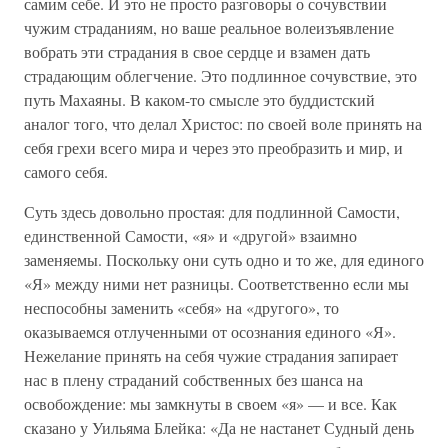
самим себе. И это не просто разговоры о сочувствии
чужим страданиям, но ваше реальное волеизъявление
вобрать эти страдания в свое сердце и взамен дать
страдающим облегчение. Это подлинное сочувствие, это
путь Махаяны. В каком-то смысле это буддистский
аналог того, что делал Христос: по своей воле принять на
себя грехи всего мира и через это преобразить и мир, и
самого себя.
Суть здесь довольно простая: для подлинной Самости,
единственной Самости, «я» и «другой» взаимно
заменяемы. Поскольку они суть одно и то же, для единого
«Я» между ними нет разницы. Соответственно если мы
неспособны заменить «себя» на «другого», то
оказываемся отлученными от осознания единого «Я».
Нежелание принять на себя чужие страдания запирает
нас в плену страданий собственных без шанса на
освобождение: мы замкнуты в своем «я» — и все. Как
сказано у Уильяма Блейка: «Да не настанет Судный день