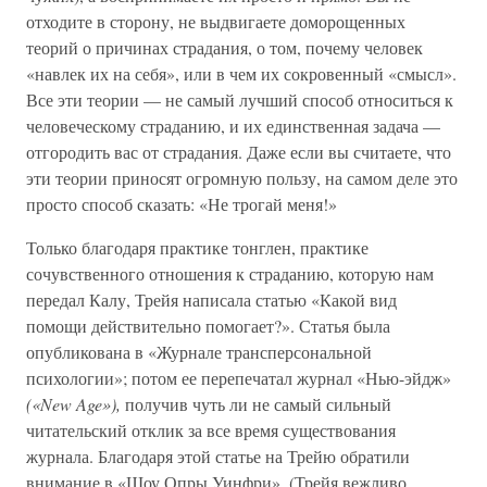
отходите в сторону, не выдвигаете доморощенных
теорий о причинах страдания, о том, почему человек
«навлек их на себя», или в чем их сокровенный «смысл».
Все эти теории — не самый лучший способ относиться к
человеческому страданию, и их единственная задача —
отгородить вас от страдания. Даже если вы считаете, что
эти теории приносят огромную пользу, на самом деле это
просто способ сказать: «Не трогай меня!»
Только благодаря практике тонглен, практике
сочувственного отношения к страданию, которую нам
передал Калу, Трейя написала статью «Какой вид
помощи действительно помогает?». Статья была
опубликована в «Журнале трансперсональной
психологии»; потом ее перепечатал журнал «Нью-эйдж»
(«New Age»),
получив чуть ли не самый сильный
читательский отклик за все время существования
журнала. Благодаря этой статье на Трейю обратили
внимание в «Шоу Опры Уинфри». (Трейя вежливо