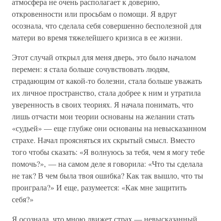
атмосфера не очень располагает к доверию,
откровенности или просьбам о помощи. Я вдруг
осознала, что сделала себя совершенно бесполезной для
матери во время тяжелейшего кризиса в ее жизни.
Этот случай открыл для меня дверь, это было началом
перемен: я стала больше сочувствовать людям,
страдающим от какой-то болезни, стала больше уважать
их личное пространство, стала добрее к ним и утратила
уверенность в своих теориях. Я начала понимать, что
лишь отчасти мои теории основаны на желании стать
«судьей» — еще глубже они основаны на невысказанном
страхе. Начал проясняться их скрытый смысл. Вместо
того чтобы сказать: «Я волнуюсь за тебя, чем я могу тебе
помочь?», — на самом деле я говорила: «Что ты сделала
не так? В чем была твоя ошибка? Как так вышло, что ты
проиграла?» И еще, разумеется: «Как мне защитить
себя?»
Я осознала, что мною движет страх — невысказанный,