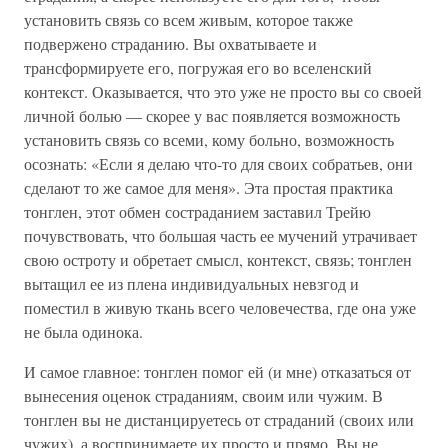
установить связь со всем живым, которое также
подвержено страданию. Вы охватываете и
трансформируете его, погружая его во вселенский
контекст. Оказывается, что это уже не просто вы со своей
личной болью — скорее у вас появляется возможность
установить связь со всеми, кому больно, возможность
осознать: «Если я делаю что-то для своих собратьев, они
сделают то же самое для меня». Эта простая практика
тонглен, этот обмен состраданием заставил Трейю
почувствовать, что большая часть ее мучений утрачивает
свою остроту и обретает смысл, контекст, связь; тонглен
вытащил ее из плена индивидуальных невзгод и
поместил в живую ткань всего человечества, где она уже
не была одинока.
И самое главное: тонглен помог ей (и мне) отказаться от
вынесения оценок страданиям, своим или чужим. В
тонглен вы не дистанцируетесь от страданий (своих или
чужих), а воспринимаете их просто и прямо. Вы не