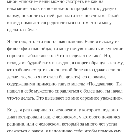
мной «плохие» вещи можно смотреть не как на
наказание, а как на возможность проработать дурную
карму, покончить с ней, расплатиться по счетам. Такой
взгляд помогает сосредоточиться на том, что я могу
сделать сейчас.
Я считаю, что это настоящая помощь. Если я исхожу из
философии нью-эйдж, то могу почувствовать искушение
спросить заболевшего: «Что ты сделал не так?» Но,
исходя из буддийских взглядов, я скорее обращусь к тому,
кто заболел смертельно опасной болезнью (даже если он
делает то, чего я не стала бы делать), со словами,
содержащими примерно такую мысль: «Поздравляю. Ты
нашел в себе мужество справляться с болезнью, ты начал
что-то делать. Это вызывает во мне огромное уважение».
Когда я разговариваю с человеком, у которого недавно
диагностировали рак, с человеком, у которого появился
рецидив, или с человеком, который за много лет устал
сражаться с раком, я напоминаю себе: чтобы помочь ему,