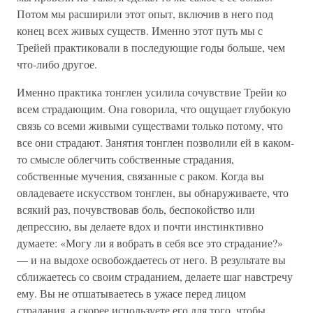
Потом мы расширили этот опыт, включив в него под
конец всех живых существ. Именно этот путь мы с
Трейей практиковали в последующие годы больше, чем
что-либо другое.
Именно практика тонглен усилила сочувствие Трейи ко
всем страдающим. Она говорила, что ощущает глубокую
связь со всеми живыми существами только потому, что
все они страдают. Занятия тонглен позволили ей в каком-
то смысле облегчить собственные страдания,
собственные мучения, связанные с раком. Когда вы
овладеваете искусством тонглен, вы обнаруживаете, что
всякий раз, почувствовав боль, беспокойство или
депрессию, вы делаете вдох и почти инстинктивно
думаете: «Могу ли я вобрать в себя все это страдание?»
— и на выдохе освобождаетесь от него. В результате вы
сближаетесь со своим страданием, делаете шаг навстречу
ему. Вы не отшатываетесь в ужасе перед лицом
страдания, а скорее используете его для того, чтобы