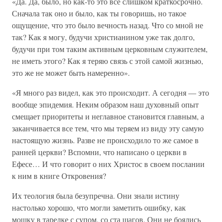
«Да. Да, было, но как-то это все слишком краткосрочно.
Сначала так оно и было, как ты говоришь, но такое
ощущение, что это было вечность назад. Что со мной не
так? Как я могу, будучи христианином уже так долго,
будучи при том таким активным церковным служителем,
не иметь этого? Как я теряю связь с этой самой жизнью,
это же не может быть намеренно».
«Я много раз видел, как это происходит. А сегодня — это
вообще эпидемия. Неким образом наш духовный опыт
смещает приоритеты и неглавное становится главным, а
заканчивается все тем, что мы теряем из виду эту самую
настоящую жизнь. Разве не происходило то же самое в
ранней церкви? Вспомни, что написано о церкви в
Ефесе… И что говорит о них Христос в своем послании
к ним в книге Откровения?
Их теология была безупречна. Они знали истину
настолько хорошо, что могли заметить ошибку, как
мошку в тарелке с супом, со ста шагов. Они не боялись