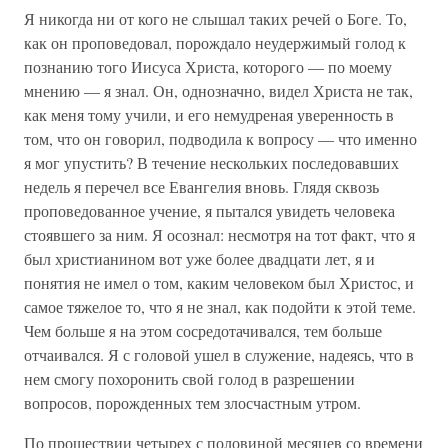
Я никогда ни от кого не слышал таких речей о Боге. То,
как он проповедовал, порождало неудержимый голод к
познанию того Иисуса Христа, которого — по моему
мнению — я знал. Он, однозначно, видел Христа не так,
как меня тому учили, и его немудреная уверенность в
том, что он говорил, подводила к вопросу — что именно
я мог упустить? В течение нескольких последовавших
недель я перечел все Евангелия вновь. Глядя сквозь
проповедованное учение, я пытался увидеть человека
стоявшего за ним. Я осознал: несмотря на тот факт, что я
был христианином вот уже более двадцати лет, я и
понятия не имел о том, каким человеком был Христос, и
самое тяжелое то, что я не знал, как подойти к этой теме.
Чем больше я на этом сосредотачивался, тем больше
отчаивался. Я с головой ушел в служение, надеясь, что в
нем смогу похоронить свой голод в разрешении
вопросов, порожденных тем злосчастным утром.
По прошествии четырех с половиной месяцев со времени