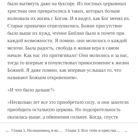
было вытянуть даже на буксире. Из постных церковных
христиан они превратились в таких, которых больше
волновала их жизнь с Богом. И я видел, как Бог менял их.
Старые привычки отшелушились, Божие присутствие
было выше их нужд, чтение Библии было в почете при
каждой возможности. Я помню, они молились о каждой
мелочи. Была радость, свобода и живая вера в самом
начале. Как нас это притягивало! Они молились и за нас,
тогда то впервые я почувствовал прикосновение к жизни
Божией. Я даже помню, как впервые услышал то, что
называют Божьим откровением».
«И что было дальше?»
«Несколько лет все это приобретало силу, и они захотели
приобщить остальную церковь. Но подозрительность
оказалась выше, а обвинения сильнее. Когда, спустя
несколько месяцев туман развеялся, стало ясно, что в
←
→
церкви им никто не рад. Многие из той группы
Глава 1. Незнакомец, и все еще незнакомец
Глава 3. Вот тебе и христианское просвещение!