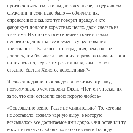
противостоять тем, кто выдвигался вперед в церковном
служении, и если надо было — обличали их,
определенно зная, кто тут говорит правду, а кто
фабрикует подлог в корыстных целях, дабы сделать на
этом имя. Их стойкость во времена гонений была
непревзойденной за все времена существования
христианства. Казалось, что страдания, чем дольше
длились, тем больше закаляли их, и разве жаловались они
на тех, кто подвергал их резким нападкам. Но вот
странно, был ли Христос доволен ими?»
Я совсем недавно проповедовал по этому отрывку,
поэтому знал, о чем говорил Джон. «Нет, он упрекал их
за то, что они оставили свою первую любовь».
«Совершенно верно. Разве не удивительно? То, чего им
не доставало, создало черную дыру, в которую
всасывалось все достигаемое ими добро. Они оставили ту
восхитительную любовь, которую имели к Господу