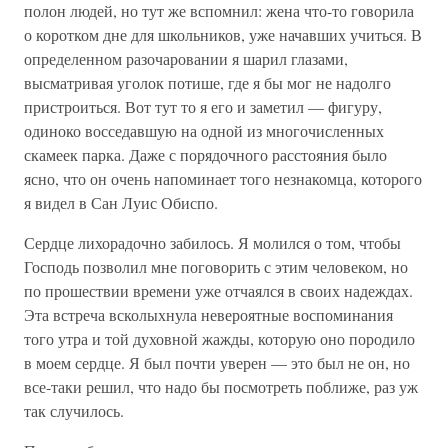
полон людей, но тут же вспомнил: жена что-то говорила
о коротком дне для школьников, уже начавших учиться. В
определенном разочаровании я шарил глазами,
высматривая уголок потише, где я бы мог не надолго
пристроиться. Вот тут то я его и заметил — фигуру,
одиноко восседавшую на одной из многочисленных
скамеек парка. Даже с порядочного расстояния было
ясно, что он очень напоминает того незнакомца, которого
я видел в Сан Луис Обиспо.
Сердце лихорадочно забилось. Я молился о том, чтобы
Господь позволил мне поговорить с этим человеком, но
по прошествии времени уже отчаялся в своих надеждах.
Эта встреча всколыхнула невероятные воспоминания
того утра и той духовной жажды, которую оно породило
в моем сердце. Я был почти уверен — это был не он, но
все-таки решил, что надо бы посмотреть поближе, раз уж
так случилось.