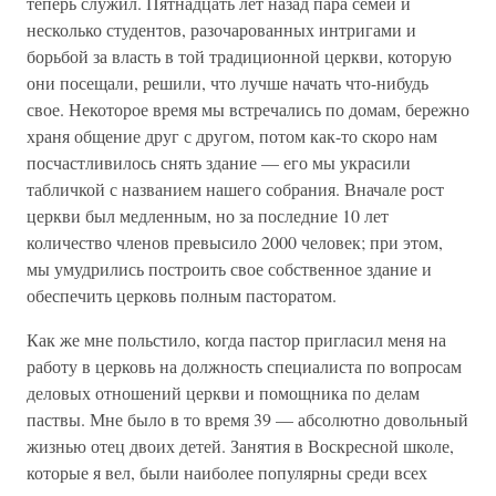
теперь служил. Пятнадцать лет назад пара семей и
несколько студентов, разочарованных интригами и
борьбой за власть в той традиционной церкви, которую
они посещали, решили, что лучше начать что-нибудь
свое. Некоторое время мы встречались по домам, бережно
храня общение друг с другом, потом как-то скоро нам
посчастливилось снять здание — его мы украсили
табличкой с названием нашего собрания. Вначале рост
церкви был медленным, но за последние 10 лет
количество членов превысило 2000 человек; при этом,
мы умудрились построить свое собственное здание и
обеспечить церковь полным пасторатом.
Как же мне польстило, когда пастор пригласил меня на
работу в церковь на должность специалиста по вопросам
деловых отношений церкви и помощника по делам
паствы. Мне было в то время 39 — абсолютно довольный
жизнью отец двоих детей. Занятия в Воскресной школе,
которые я вел, были наиболее популярны среди всех