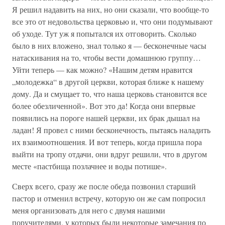
Я решил надавить на них, но они сказали, что вообще-то
все это от недовольства церковью и, что они подумывают
об уходе. Тут уж я попытался их отговорить. Сколько
было в них вложено, знал только я — бесконечные часы
натаскивания на то, чтобы вести домашнюю группу…
Уйти теперь — как можно? «Нашим детям нравится
„молодежка“ в другой церкви, которая ближе к нашему
дому. Да и смущает то, что наша церковь становится все
более обезличенной». Вот это да! Когда они впервые
появились на пороге нашей церкви, их брак дышал на
ладан! Я провел с ними бесконечность, пытаясь наладить
их взаимоотношения. И вот теперь, когда пришла пора
выйти на тропу отдачи, они вдруг решили, что в другом
месте «пастбища позлачнее и воды потише».
Сверх всего, сразу же после обеда позвонил старший
пастор и отменил встречу, которую он же сам попросил
меня организовать для него с двумя нашими
поручителями, у которых были некоторые замечания по