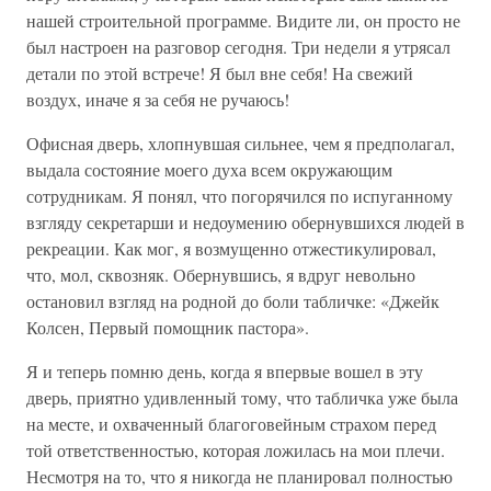
нашей строительной программе. Видите ли, он просто не
был настроен на разговор сегодня. Три недели я утрясал
детали по этой встрече! Я был вне себя! На свежий
воздух, иначе я за себя не ручаюсь!
Офисная дверь, хлопнувшая сильнее, чем я предполагал,
выдала состояние моего духа всем окружающим
сотрудникам. Я понял, что погорячился по испуганному
взгляду секретарши и недоумению обернувшихся людей в
рекреации. Как мог, я возмущенно отжестикулировал,
что, мол, сквозняк. Обернувшись, я вдруг невольно
остановил взгляд на родной до боли табличке: «Джейк
Колсен, Первый помощник пастора».
Я и теперь помню день, когда я впервые вошел в эту
дверь, приятно удивленный тому, что табличка уже была
на месте, и охваченный благоговейным страхом перед
той ответственностью, которая ложилась на мои плечи.
Несмотря на то, что я никогда не планировал полностью