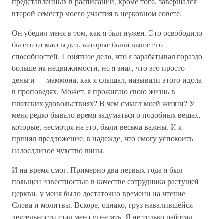
представленных в расписании, кроме того, завершался
второй семестр моего участия в церковном совете.
Он убедил меня в том, как я был нужен. Это освободило
бы его от массы дел, которые были выше его
способностей. Понятное дело, что я зарабатывал гораздо
больше на недвижимости, но я знал, что это просто
деньги — маммона, как я слышал, называли этого идола
в проповедях. Может, я прожигаю свою жизнь в
плотских удовольствиях? В чем смысл моей жизни? У
меня редко бывало время задуматься о подобных вещах,
которые, несмотря на это, были весьма важны. И я
принял предложение, в надежде, что смогу успокоить
надоедливое чувство вины.
И на время смог. Примерно два первых года я был
польщен известностью в качестве сотрудника растущей
церкви, у меня было достаточно времени на чтение
Слова и молитвы. Вскоре, однако, груз навалившейся
деятельности стал меня угнетать. Я не только работал