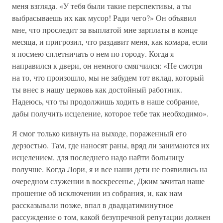
меня взгляда. «У тебя были такие перспективы, а ты
выбрасываешь их как мусор! Ради чего?» Он объявил
мне, что проследит за выплатой мне зарплаты в конце
месяца, и пригрозил, что раздавит меня, как комара, если
я посмею сплетничать о нем по городу. Когда я
направился к двери, он немного смягчился: «Не смотря
на то, что произошло, мы не забудем тот вклад, который
ты внес в нашу церковь как достойный работник.
Надеюсь, что ты продолжишь ходить в наше собрание,
дабы получить исцеление, которое тебе так необходимо».
Я смог только кивнуть на выходе, пораженный его
дерзостью. Там, где наносят раны, вряд ли занимаются их
исцелением, для последнего надо найти больницу
получше. Когда Лори, я и все наши дети не появились на
очередном служении в воскресенье, Джим зачитал наше
прошение об исключении из собрания, и, как нам
рассказывали позже, впал в двадцатиминутное
рассуждение о том, какой безупречной репутации должен