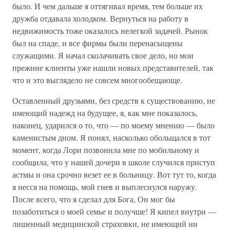
было. И чем дальше я оттягивал время, тем больше их
дружба отдавала холодком. Вернуться на работу в
недвижимость тоже оказалось нелегкой задачей. Рынок
был на спаде, и все фирмы были перенасыщены
служащими. Я начал сколачивать свое дело, но мои
прежние клиенты уже нашли новых представителей, так
что и это выглядело не совсем многообещающе.
Оставленный друзьями, без средств к существованию, не
имеющий надежд на будущее, я, как мне показалось,
наконец, ударился о то, что — по моему мнению — было
каменистым дном. Я понял, насколько обольщался в тот
момент, когда Лори позвонила мне по мобильному и
сообщила, что у нашей дочери в школе случился приступ
астмы и она срочно везет ее в больницу. Вот тут то, когда
я несся на помощь, мой гнев и выплеснулся наружу.
После всего, что я сделал для Бога, Он мог бы
позаботиться о моей семье и получше! Я кипел внутри —
лишенный медицинской страховки, не имеющий ни