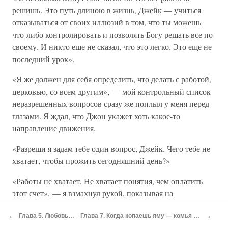
решишь. Это путь длиною в жизнь, Джейк — учиться
отказываться от своих иллюзий в том, что ты можешь
что-либо контролировать и позволять Богу решать все по-
своему. И никто еще не сказал, что это легко. Это еще не
последний урок».
«Я же должен для себя определить, что делать с работой,
церковью, со всем другим», — мой контрольный список
неразрешенных вопросов сразу же поплыл у меня перед
глазами. Я ждал, что Джон укажет хоть какое-то
направление движения.
«Разреши я задам тебе один вопрос, Джейк. Чего тебе не
хватает, чтобы прожить сегодняшний день?»
«Работы не хватает. Не хватает понятия, чем оплатить
этот счет», — я взмахнул рукой, показывая на
больничные стены, которые нас окружали.
←
→
Глава 5. Любовь на крючке
Глава 7. Когда копаешь яму — комья куда-то надо кидать
«Да, и не хватает уверенности в том, что Отец твой