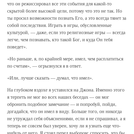
что он режиссировал все эти события для какой-то
скрытой более высокой цели, потому что это не так. Но
ты просил возможности познать Его, а это всегда тянет за
собой последствия. Играть в игры, обусловленные
культурой, — даже, если это религиозные игры — всегда
легче, чем познавать, кто такой Бог, и куда Он тебя
поведет».
«Но раньше, я, по крайней мере, имел, чем расплатиться
по счетам», — огрызнулся я в ответ.
«Или, лучше сказать — думал, что имел».
На глубоком вздохе я уставился на Джона. Именно этого
я терпеть не мог во всех наших беседах — он мог
обронить подобное замечание — и попробуй, пойди,
догадайся, что он имел в виду. Больше того, он никогда
не утруждал себя объяснениями, если я не спрашивал, а я
теперь не совсем был уверен, хочу ли я узнать еще что-
нибудь от него. Я стоял перед выбором: спросить, что бы