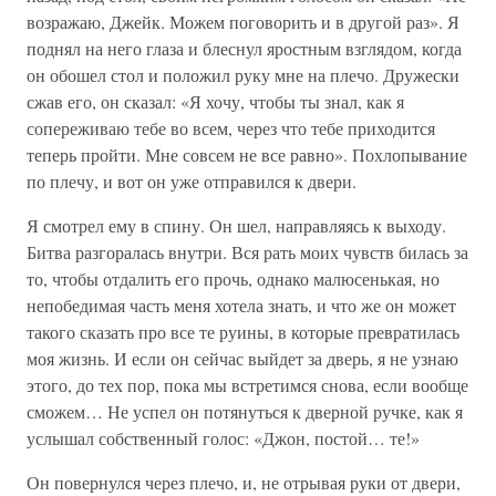
возражаю, Джейк. Можем поговорить и в другой раз». Я
поднял на него глаза и блеснул яростным взглядом, когда
он обошел стол и положил руку мне на плечо. Дружески
сжав его, он сказал: «Я хочу, чтобы ты знал, как я
сопереживаю тебе во всем, через что тебе приходится
теперь пройти. Мне совсем не все равно». Похлопывание
по плечу, и вот он уже отправился к двери.
Я смотрел ему в спину. Он шел, направляясь к выходу.
Битва разгоралась внутри. Вся рать моих чувств билась за
то, чтобы отдалить его прочь, однако малюсенькая, но
непобедимая часть меня хотела знать, и что же он может
такого сказать про все те руины, в которые превратилась
моя жизнь. И если он сейчас выйдет за дверь, я не узнаю
этого, до тех пор, пока мы встретимся снова, если вообще
сможем… Не успел он потянуться к дверной ручке, как я
услышал собственный голос: «Джон, постой… те!»
Он повернулся через плечо, и, не отрывая руки от двери,