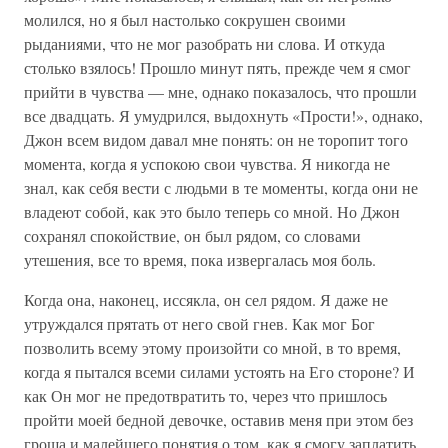
молился, но я был настолько сокрушен своими
рыданиями, что не мог разобрать ни слова. И откуда
столько взялось! Прошло минут пять, прежде чем я смог
прийти в чувства — мне, однако показалось, что прошли
все двадцать. Я умудрился, выдохнуть «Прости!», однако,
Джон всем видом давал мне понять: он не торопит того
момента, когда я успокою свои чувства. Я никогда не
знал, как себя вести с людьми в те моменты, когда они не
владеют собой, как это было теперь со мной. Но Джон
сохранял спокойствие, он был рядом, со словами
утешения, все то время, пока извергалась моя боль.
Когда она, наконец, иссякла, он сел рядом. Я даже не
утруждался прятать от него свой гнев. Как мог Бог
позволить всему этому произойти со мной, в то время,
когда я пытался всеми силами устоять на Его стороне? И
как Он мог не предотвратить то, через что пришлось
пройти моей бедной девочке, оставив меня при этом без
гроша и малейшего понятия о том, как я смогу заплатить