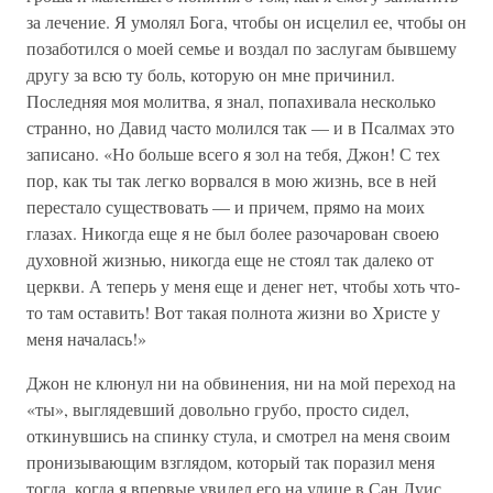
за лечение. Я умолял Бога, чтобы он исцелил ее, чтобы он
позаботился о моей семье и воздал по заслугам бывшему
другу за всю ту боль, которую он мне причинил.
Последняя моя молитва, я знал, попахивала несколько
странно, но Давид часто молился так — и в Псалмах это
записано. «Но больше всего я зол на тебя, Джон! С тех
пор, как ты так легко ворвался в мою жизнь, все в ней
перестало существовать — и причем, прямо на моих
глазах. Никогда еще я не был более разочарован своею
духовной жизнью, никогда еще не стоял так далеко от
церкви. А теперь у меня еще и денег нет, чтобы хоть что-
то там оставить! Вот такая полнота жизни во Христе у
меня началась!»
Джон не клюнул ни на обвинения, ни на мой переход на
«ты», выглядевший довольно грубо, просто сидел,
откинувшись на спинку стула, и смотрел на меня своим
пронизывающим взглядом, который так поразил меня
тогда, когда я впервые увидел его на улице в Сан Луис