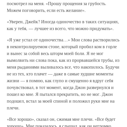
посмотрел на меня. «Прошу прощения за грубость.
Можем поговорить, если есть желание».
«Уверен, Джейк? Иногда одиночество в таких ситуациях,
как у тебя, — лучшее из всего, что можно придумать».
«Я уже устал от одиночества…» Мои слова растворились
в неконтролируемом стоне, который пробил ком в горле
и вынес за собой весь шторм моей боли. Я не мог
вымолвить ни слова пока, как из прорвавшейся трубы, из
меня рыданиями выливалось все, что накопилось. Будучи
не из тех, кто плачет — даже в самые худшие моменты
жизни — я помню, как глупо и смущенно я вдруг себя
почувствовал, в тот момент, когда Джон развернулся и
пошел ко мне. Я пытался прекратить, но не мог. Джон
подошел, встал за моей спиной и положил руки мне на
плечи.
«Все хорошо», сказал он, сжимая мне плечи. «Все будет
хорошо». Мне показалось, я слышал, как он негромко