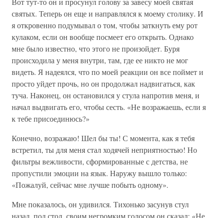
Вот тут-то он и просунул голову за завесу моей святая
святых. Теперь он еще и направлялся к моему столику. И
я откровенно подумывал о том, чтобы заткнуть ему рот
кулаком, если он вообще посмеет его открыть. Однако
мне было известно, что этого не произойдет. Буря
происходила у меня внутри, там, где ее никто не мог
видеть. Я надеялся, что по моей реакции он все поймет и
просто уйдет прочь, но он продолжал надвигаться, как
туча. Наконец, он остановился у стула напротив меня, и
начал выдвигать его, чтобы сесть. «Не возражаешь, если я
к тебе присоединюсь?»
Конечно, возражаю! Шел бы ты! С момента, как я тебя
встретил, ты для меня стал ходячей неприятностью! Но
фильтры вежливости, сформированные с детства, не
пропустили эмоции на язык. Наружу вышло только:
«Пожалуй, сейчас мне лучше побыть одному».
Мне показалось, он удивился. Тихонько засунув стул
назад, под стол, своим негромким голосом он сказал: «Не