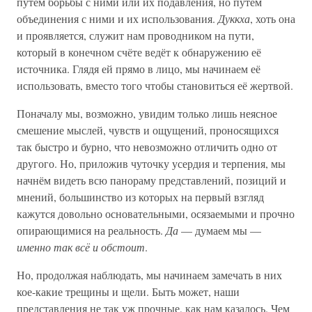
путём борьбы с ними или их подавления, но путём
объединения с ними и их использования.
Дуккха
, хоть она
и проявляется, служит нам проводником на пути,
который в конечном счёте ведёт к обнаружению её
источника. Глядя ей прямо в лицо, мы начинаем её
использовать, вместо того чтобы становиться её жертвой.
Поначалу мы, возможно, увидим только лишь неясное
смешение мыслей, чувств и ощущений, проносящихся
так быстро и бурно, что невозможно отличить одно от
другого. Но, приложив чуточку усердия и терпения, мы
начнём видеть всю панораму представлений, позиций и
мнений, большинство из которых на первый взгляд
кажутся довольно основательными, осязаемыми и прочно
опирающимися на реальность.
Да
— думаем мы —
именно так всё и обстоит
.
Но, продолжая наблюдать, мы начинаем замечать в них
кое-какие трещины и щели. Быть может, наши
представления не так уж прочные, как нам казалось. Чем