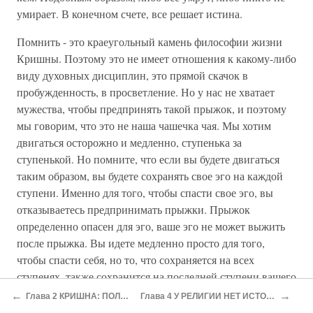
умирает. В конечном счете, все решает истина.
Помнить - это краеугольный камень философии жизни
Кришны. Поэтому это не имеет отношения к какому-либо
виду духовных дисциплин, это прямой скачок в
пробужденность, в просветление. Но у нас не хватает
мужества, чтобы предпринять такой прыжок, и поэтому
мы говорим, что это не наша чашечка чая. Мы хотим
двигаться осторожно и медленно, ступенька за
ступенькой. Но помните, что если вы будете двигаться
таким образом, вы будете сохранять свое эго на каждой
ступени. Именно для того, чтобы спасти свое эго, вы
отказываетесь предпринимать прыжки. Прыжок
определенно опасен для эго, ваше эго не может выжить
после прыжка. Вы идете медленно просто для того,
чтобы спасти себя, но то, что сохраняется на всех
ступенях, также сохранится на последней ступени вашего
путешествия. Тогда ваше эго скажет вам войти в мокшу и
←
→
Глава 2 КРИШНА: ПОЛНЫЙ И ЦЕЛЫЙ
Глава 4 У РЕЛИГИИ НЕТ ИСТОРИИ, ОНА ВЕЧНА
освобождение, сохранив себя. Но просто невозможно