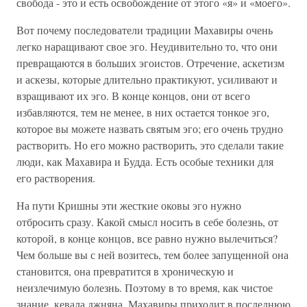
свобода - это и есть освобождение от этого «я» и «моего».
Вот почему последователи традиции Махавиры очень
легко наращивают свое эго. Неудивительно то, что они
превращаются в больших эгоистов. Отречение, аскетизм
и аскезы, которые длительно практикуют, усиливают и
взращивают их эго. В конце концов, они от всего
избавляются, тем не менее, в них остается тонкое эго,
которое вы можете назвать святым эго; его очень трудно
растворить. Но его можно растворить, это сделали такие
люди, как Махавира и Будда. Есть особые техники для
его растворения.
На пути Кришны эти жесткие оковы эго нужно
отбросить сразу. Какой смысл носить в себе болезнь, от
которой, в конце концов, все равно нужно вылечиться?
Чем больше вы с ней возитесь, тем более запущенной она
становится, она превратится в хроническую и
неизлечимую болезнь. Поэтому в то время, как чистое
знание, кевала джняна, Махавиры приходит в последнюю