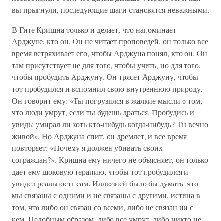
вы прыгнули, последующие шаги становятся неважными.
В Гите Кришна только и делает, что напоминает
Арджуне, кто он. Он не читает проповедей, он только все
время встряхивает его, чтобы Арджуна понял, кто он. Он
там присутствует не для того, чтобы учить, но для того,
чтобы пробудить Арджуну. Он трясет Арджуну, чтобы
тот пробудился и вспомнил свою внутреннюю природу.
Он говорит ему: «Ты погрузился в жалкие мысли о том,
что люди умрут, если ты будешь драться. Пробудись и
увидь: умирал ли хоть кто-нибудь когда-нибудь? Ты вечно
живой». Но Арджуна спит, он дремлет, и все время
повторяет: «Почему я должен убивать своих
сограждан?». Кришна ему ничего не объясняет, он только
дает ему шоковую терапию, чтобы тот пробудился и
увидел реальность сам. Иллюзией было бы думать, что
мы связаны с одними и не связаны с другими, истина в
том, что либо он связан со всеми, либо не связан ни с
кем. Подобным образом, либо все умрут, либо никто не