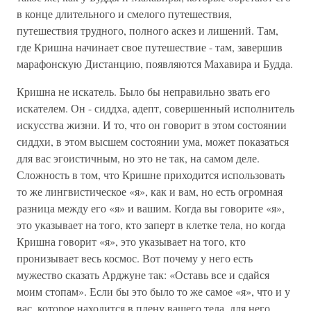
в конце длительного и смелого путешествия,
путешествия трудного, полного аскез и лишений. Там,
где Кришна начинает свое путешествие - там, завершив
марафонскую Дистанцию, появляются Махавира и Будда.
Кришна не искатель. Было бы неправильно звать его
искателем. Он - сиддха, адепт, совершенный исполнитель
искусства жизни. И то, что он говорит в этом состоянии
сиддхи, в этом высшем состоянии ума, может показаться
для вас эгоистичным, но это не так, на самом деле.
Сложность в том, что Кришне приходится использовать
то же лингвистическое «я», как и вам, но есть огромная
разница между его «я» и вашим. Когда вы говорите «я»,
это указывает на того, кто заперт в клетке тела, но когда
Кришна говорит «я», это указывает на того, кто
пронизывает весь космос. Вот почему у него есть
мужество сказать Арджуне так: «Оставь все и сдайся
моим стопам». Если бы это было то же самое «я», что и у
вас, которое находится в плену вашего тела, для него