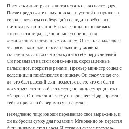
Премьер-министр отправился искать сына своего царя.
После продолжительных поисков и усилий он пришел в
город, в котором его будущий господин пребывал в
ничтожном состоянии. Его колесница остановилась
около гостиницы, где он и нашел принца под
обжигающим полуденным солнцем. Он увидел молодого
человека, который просил подаяние у хозяина
гостиницы, для того, чтобы купить себе пару сандалий.
Он показывал на свои обнаженные, окровавленные
пальцы ног, покрытые ранами. Премьер-министр сошел с
колесницы и приблизился к нищему. Он сразу узнал его:
да, это был царский сын, несмотря на то, что он был в
лохмотьях, его тело было истощено, лицо сморщилось и
обгорело. Он поклонился ему и произнес: «Царь простил
тебя и просит тебя вернуться в царство».
Немедленно лицо юноши переменило свое выражение, и
он выбросил сумку для подаяния. Мгновенно он перестал
быть нищим и стал царем. И тогда он сказал премьер-