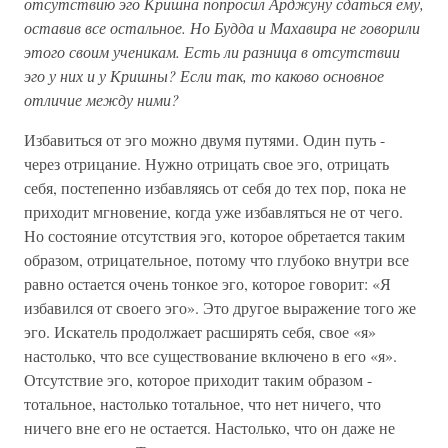
отсутствию эго Кришна попросил Арджуну сдаться ему,
оставив все остальное. Но Будда и Махавира не говорили
этого своим ученикам. Есть ли разница в отсутствии
эго у них и у Кришны? Если так, то каково основное
отличие между ними?
Избавиться от эго можно двумя путями. Один путь -
через отрицание. Нужно отрицать свое эго, отрицать
себя, постепенно избавляясь от себя до тех пор, пока не
приходит мгновение, когда уже избавляться не от чего.
Но состояние отсутствия эго, которое обретается таким
образом, отрицательное, потому что глубоко внутри все
равно остается очень тонкое эго, которое говорит: «Я
избавился от своего эго». Это другое выражение того же
эго. Искатель продолжает расширять себя, свое «я»
настолько, что все существование включено в его «я».
Отсутствие эго, которое приходит таким образом -
тотальное, настолько тотальное, что нет ничего, что
ничего вне его не остается. Настолько, что он даже не