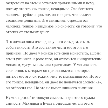
застревают на этом и остаются привязанными к нему,
потому что это «я» тонкое, невидимое. Эго богатого
человека грубое и громкое, он говорит, что владеет
столькими деньгами. Эго саньясина, отрекшегося
человека, тонкое, невидимое, но оно есть: он говорит, что
отрекся от стольких денег.
Эго домохозяина очевидно: у него есть дом, семья,
собственность. Это составные части его эго и его
признаки. Но даже у монаха есть свой монастырь, ашрам,
семья учеников. Кроме того, он относится к индуистским
монахам, мусульманам или христианам. У монаха есть
свои вещи, к которым он привязывается и которые
питают его эго, он тоже к чему-то привязывается. Но это
эго тонкое, невидимое, он даже не пользуется словом «я»,
он отбросил его. Но это не имеет никакого значения.
Нужно превзойти тонкую самость, и для этого нужна
смелость. Махавира и Будда превзошли ее, для этого