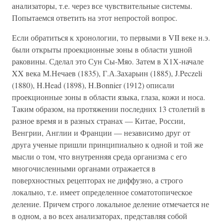
анализаторы, т.е. через все чувствительные системы.
Попытаемся ответить на этот непростой вопрос.
Если обратиться к хронологии, то первыми в VII веке н.э.
были открыты проекционные зоны в области ушной
раковины. Сделал это Сун Сы-Мяо. Затем в Х1Х-начале
XX века М.Нечаев (1835), Г.А.Захарьин (1885), J.Peczeli
(1880), H.Head (1898), H.Bonnier (1912) описали
проекционные зоны в области языка, глаза, кожи и носа.
Таким образом, на протяжении последних 13 столетий в
разное время и в разных странах — Китае, России,
Венгрии, Англии и Франции — независимо друг от
друга ученые пришли принципиально к одной и той же
мысли о том, что внутренняя среда организма с его
многочисленными органами отражается в
поверхностных рецепторах не диффузно, а строго
локально, т.е. имеет определенное соматотопическое
деление. Причем строго локальное деление отмечается не
в одном, а во всех анализаторах, представляя собой