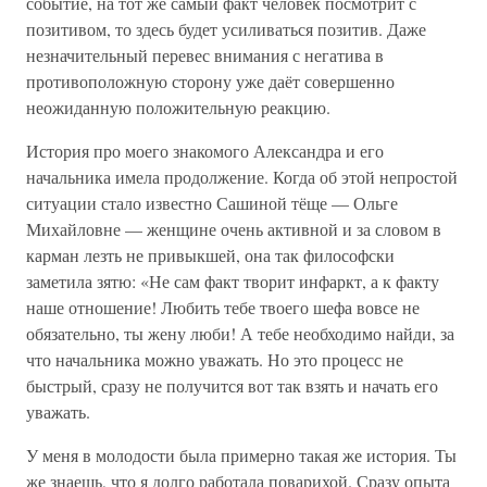
событие, на тот же самый факт человек посмотрит с
позитивом, то здесь будет усиливаться позитив. Даже
незначительный перевес внимания с негатива в
противоположную сторону уже даёт совершенно
неожиданную положительную реакцию.
История про моего знакомого Александра и его
начальника имела продолжение. Когда об этой непростой
ситуации стало известно Сашиной тёще — Ольге
Михайловне — женщине очень активной и за словом в
карман лезть не привыкшей, она так философски
заметила зятю: «Не сам факт творит инфаркт, а к факту
наше отношение! Любить тебе твоего шефа вовсе не
обязательно, ты жену люби! А тебе необходимо найди, за
что начальника можно уважать. Но это процесс не
быстрый, сразу не получится вот так взять и начать его
уважать.
У меня в молодости была примерно такая же история. Ты
же знаешь, что я долго работала поварихой. Сразу опыта