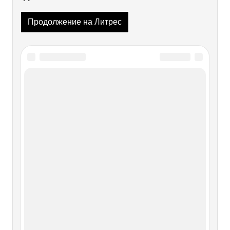
Продолжение на Литрес
Читайте также
Грани ответственности
Грани ответственности Начиная писать эту главу, я
почувствовал, что обращаюсь в основном к
представителям делового сообщества – моим коллегам,
партнерам и друзьям: высокообразованным, активным и
самодостаточным людям. Хочу донести до них
специфический смысл понимания
Глава 1 Закон благодарения (закон