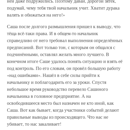
ней даже подружились. Поэтому давай, дорогой зятёк,
подумай, чему тебя твой начальник учит. Хватит дурака
валять и обижаться на него!»
Саша после долгого размышления пришел к выводу, что
тёща всё-таки права. И в общем-то начальник
справедливо от него требовал выполнения определённых
предписаний. Вот только тон, с которым он общался с
подчинёнными, оставлял желать много лучшего. В
конечном итоге Саше удалось понять ситуацию и взять её
под контроль. По его словам, он провёл большую работу
«над ошибками». Нашёл в себе силы прийти к
начальнику и поблагодарить его за уроки. Спустя
небольшое время руководство перевело Сашиного
начальника в головное предприятие. А на
освободившееся место был назначен не кто иной, как
Саша. Вот как бывает, когда участники событий делают
правильные выводы из происходящего. Что нас не
убивает, то нас закаливает!