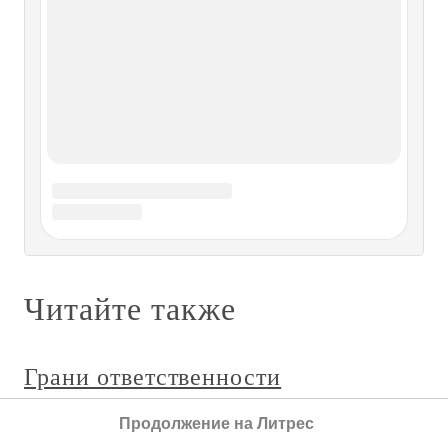
Ловушка перекладывания
ответственности
Ловушка перекладывания ответственности Люди
склонны считать свои успехи итогом собственных
достоинств и стараний, тем не менее, в своих неудачах
они предпочитают обвинять кого угодно и что угодно, но
только не себя. Это может быть «неудачный день»,
«происки
Глава 5. Принятие ответственности
Глава 5. Принятие ответственности Вторник. 11 апреля
1961 Ранним утром 9 апреля я приехал к дому дона
Хуана. Было воскресенье.— Доброе утро, дон Хуан! —
поздоровался я. — Рад тебя видеть!Взглянув на меня, он
Продолжение на Литрес
мягко рассмеялся. Он подошел к машине, открыл дверцу