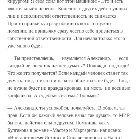
хирургом! Я себя сбил вот этой машиной!» Это и есть
«якательный» перенос. Конечно, с других действующих
лиц и исполнителей ответственность не снимается.
Просто привычку сразу обвинять кого-то нужно
поменять на привычку сразу честно себе признаться в
собственной ответственности. Для начала только этого
уже много будет.
— Ты представляешь, — изумляется Александр, — если
каждый человек так начнёт думать?! Подожди, подожди!
Что же это получается? Если каждый человек станет так
думать, тогда никто ни на кого обижаться не будет! Тогда
не нужна будет ни вражда кровная, ни месть, ни военные
конфликты. А судебная система? Тюрьмы?
— Александр, ты успокойся, пожалуйста. В общем, ты
прав. Если бы каждый человек начал так думать, то МИР
бы стал действительно другим. Помнишь, как у
Булгакова в романе «Мастер и Маргарита» написано:
«Настанет время Истины и Справедливости!» На что