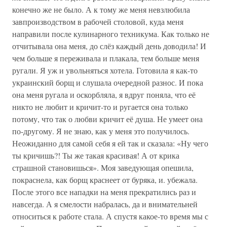
конечно же не было. А к тому же меня невзлюбила
завпроизводством в рабочей столовой, куда меня
направили после кулинарного техникума. Как только не
отчитывала она меня, до слёз каждый день доводила! И
чем больше я переживала и плакала, тем больше меня
ругали. Я уж и увольняться хотела. Готовила я как-то
украинский борщ и слушала очередной разнос. И пока
она меня ругала и оскорбляла, я вдруг поняла, что её
никто не любит и кричит-то и ругается она только
потому, что так о любви кричит её душа. Не умеет она
по-другому. Я не знаю, как у меня это получилось.
Неожиданно для самой себя я ей так и сказала: «Ну чего
ты кричишь?! Ты же такая красивая! А от крика
страшной становишься». Моя заведующая опешила,
покраснела, как борщ краснеет от буряка, и. убежала.
После этого все нападки на меня прекратились раз и
навсегда. А я смелости набралась, да и внимательней
относиться к работе стала. А спустя какое-то время мы с