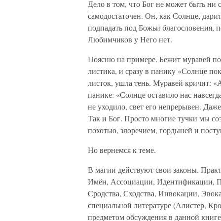
Дело в том, что Бог не может быть ни с
самодостаточен. Он, как Солнце, дари
подпадать под Божьи благословения, п
Любимчиков у Него нет.
Поясню на примере. Бежит муравей по 
листика, и сразу в панику «Солнце по
листок, ушла тень. Муравей кричит: «
панике: «Солнце оставило нас навсегд
не уходило, свет его непрерывен. Даже
Так и Бог. Просто многие тучки мы со
похотью, злоречием, гордыней и посту
Но вернемся к теме.
В магии действуют свои законы. Практ
Имён, Ассоциации, Идентификации, 
Сродства, Сходства, Инвокации, Эвока
специальной литературе (Алистер, Кроу
предметом обсуждения в данной книге