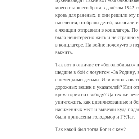
моего старшего брата в далёком 1942 г
кровь для раненых, и они решили эту 
населения, отобрали детей, высосали 
а женщин отправили в концлагерь. По
было неинтересно жить и не страшно у
в концлагере. На войне почему-то в п
выжить.
Так вот в отличие от «боголюбивых» 
шедшие в бой с лозунгом «За Родину, 
с немецкими детьми. Или использоват
дорожных вешек и указателей? Или о
крематория на свободу? Да тех же чече
уничтожить, как цивилизованные и бо
насиженных мест и вывезли куда подал
были припасены голодомор и ГУЛаг.
Так какой был тогда Бог и с кем?