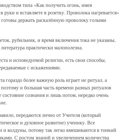
оводством типа «Как получить огонь, имея
 руки и вставляете в розетку. Проволока нагревается»
вы готовы держать раскалённую проволоку голыми
еток, рубильник, и время включения тока не указаны,
а литература практически малополезна.
еста и исповедуемой религии, есть свои способы,
ередаваемые с искажениями.
та гораздо более важную роль играет не ритуал, а
, поэтому и большая часть времени разных ритуалов
 состояние сознания и лишь потом, нередко очень
вие.
правило, передаются лично от Учителя (который
тическое и духовное развитие) ученику. Все
и и колдуны, потому так легко вмешиваются в тонкий
никами. С ростом знаний и увеличением количества