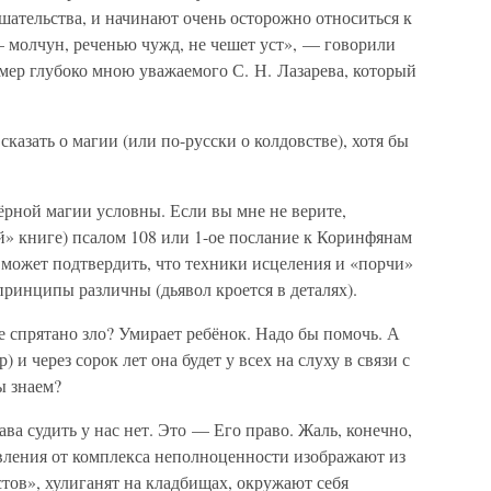
шательства, и начинают очень осторожно относиться к
 молчун, реченью чужд, не чешет уст», — говорили
мер глубоко мною уважаемого С. Н. Лазарева, который
сказать о магии (или по-русски о колдовстве), хотя бы
чёрной магии условны. Если вы мне не верите,
й» книге) псалом 108 или 1-ое послание к Коринфянам
 может подтвердить, что техники исцеления и «порчи»
принципы различны (дьявол кроется в деталях).
де спрятано зло? Умирает ребёнок. Надо бы помочь. А
 и через сорок лет она будет у всех на слуху в связи с
ы знаем?
ва судить у нас нет. Это — Его право. Жаль, конечно,
авления от комплекса неполноценности изображают из
стов», хулиганят на кладбищах, окружают себя