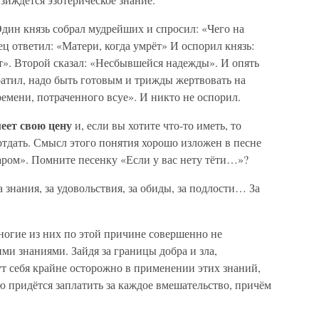
дин князь собрал мудрейших и спросил: «Чего на
ц ответил: «Матери, когда умрёт» И оспорил князь:
т». Второй сказал: «Несбывшейся надежды». И опять
тратил, надо быть готовым и трижды жертвовать на
ремени, потраченного всуе». И никто не оспорил.
меет свою цену
и, если вы хотите что-то иметь, то
 отдать. Смысл этого понятия хорошо изложен в песне
аром». Помните песенку «Если у вас нету тёти…»?
За знания, за удовольствия, за обиды, за подлости… За
ногие из них по этой причине совершенно не
ми знаниями. Зайдя за границы добра и зла,
ут себя крайне осторожно в применении этих знаний,
ую придётся заплатить за каждое вмешательство, причём