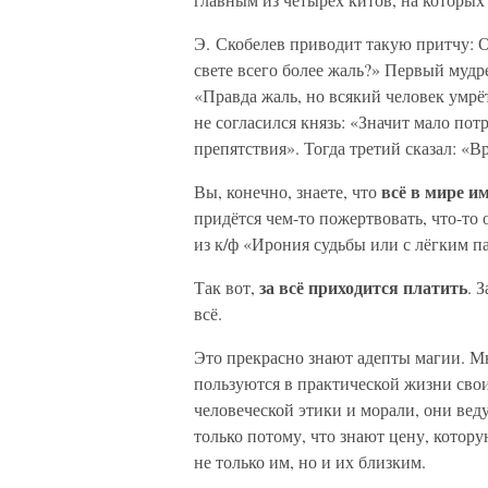
Э. Скобелев приводит такую притчу: О
свете всего более жаль?» Первый мудре
«Правда жаль, но всякий человек умрё
не согласился князь: «Значит мало по
препятствия». Тогда третий сказал: «В
всё в мире и
Вы, конечно, знаете, что
придётся чем-то пожертвовать, что-то
из к/ф «Ирония судьбы или с лёгким п
за всё приходится платить
Так вот,
. 
всё.
Это прекрасно знают адепты магии. М
пользуются в практической жизни свои
человеческой этики и морали, они вед
только потому, что знают цену, котор
не только им, но и их близким.