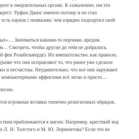
вуют в омерзительных оргиях. К сожалению, им это
 крест. Урфин Джюс именно потому и не стал
есть пауков с пиявками, чем изрядно подпортил свой
елых»… Заниматься какими-то порчами, вредом,
м… Смотреть, чтобы другие до тебя не добрались.
й феи Розабельверде). Их вмешательство, как правило,
(разве что они исправляют то, что ранее уже сделали
оки и несчастны. Неудивительно, что все они окружают
с компьютерными эффектами всё легко и просто…
лигии.
ются огромные вставки типично религиозных обрядов,
йствия приближаются к магии. Например, крестный ход
е Л. Н. Толстого и М. Ю. Лермонтова? Если это не