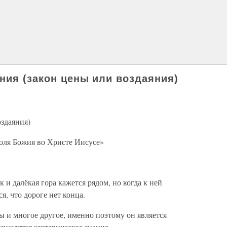
ния (закон цены или воздаяния)
оздаяния)
 воля Божия во Христе Иисусе»
к и далёкая гора кажется рядом, но когда к ней
ся, что дороге нет конца.
ы и многое другое, именно поэтому он является
зиждется эзотерическое знание.