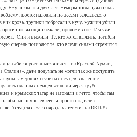
оду. Ему не было и двух лет. Немцам тогда нужна была
проблему просто: наловили по лесам гражданского
из них кровь, трупики побросали в кучу, мужчин убили,
 дороге трое женщин бежали, проломив пол. Им уже
мереть. Они и выжили. Те, кто хотел выжить, погибли
ервую очередь погибают те, кто всеми силами стремится
немцев «богопротивные» атеисты из Красной Армии,
за Сталина», даже подумать не могли так же поступить
ь трупы замёрзших и убитых немцев в качестве
тправить пленных немцев живыми через трубы
нцев и крымских татар не загоняли в гетто, чтобы там
голюбивые немцы евреев, а просто подняли с
ьше. Хотя для своего народа у атеистов из ВКП(б)