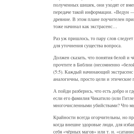
полученных шишек, они уходят от вме
передаче такой информации. «Ведун —
древние. В этом плане поучителен при
тоже начинал как экстрасенс…
Раз уж пришлось, то пару слов следует 
для уточнения существа вопроса.
Должен сказать, что понятия белой и 
прочтите в Библии (несомненно «бело
(5:5). Каждый начинающий экстрасенс
аналогичны, просто цели и этические 
А пойди разберись, что есть добро и г
если его фамилия Чикатило (или Гитлер)
многочисленными убийствами? Что м
Крайности всегда огорчительны, но пра
когда внешне здоровые люди, для изб
себя «чёрных магов» или т. н. «сатани