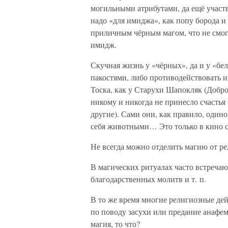
могильными атрибутами, да ещё участ
надо «для имиджа», как попу борода и
приличным чёрным магом, что не смог 
имидж.
Скучная жизнь у «чёрных», да и у «б
пакостями, либо противодействовать и
Тоска, как у Старухи Шапокляк (Добро
никому и никогда не принесло счастья 
другие). Сами они, как правило, один
себя животными… Это только в кино 
Не всегда можно отделить магию от ре
В магических ритуалах часто встреча
благодарственных молитв и т. п.
В то же время многие религиозные де
по поводу засухи или предание анафем
магия, то что?