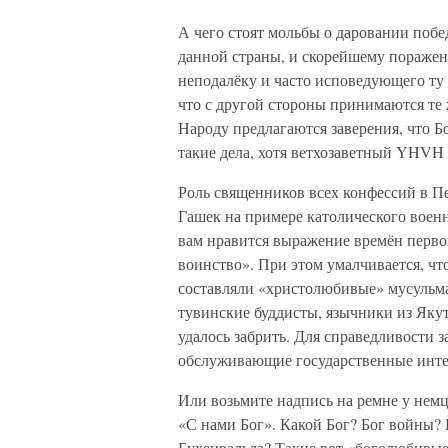
А чего стоят мольбы о даровании поб
данной страны, и скорейшему поражен
неподалёку и часто исповедующего ту 
что с другой стороны принимаются те 
Народу предлагаются заверения, что Бо
такие дела, хотя ветхозаветный YHVH 
Роль священников всех конфессий в П
Гашек на примере католического воен
вам нравится выражение времён перв
воинство». При этом умалчивается, чт
составляли «христолюбивые» мусульма
тувинские буддисты, язычники из Якути
удалось забрить. Для справедливости за
обслуживающие государственные инте
Или возьмите надпись на ремне у немц
«С нами Бог». Какой Бог? Бог войны? 
Бухенвальда? Такие вот «боголюбивые