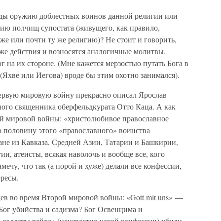
еды оружию доблестных воинов данной религии или
ию полчищ супостата (живущего, как правило,
же или почти ту же религию)? Не стоит и говорить,
же действия и возносятся аналогичные молитвы.
г на их стороне. (Мне кажется мерзостью путать Бога в
(Яхве или Иегова) вроде бы этим охотно занимался).
ервую мировую войну прекрасно описал Ярослав
ного священника оберфельдкурата Отто Каца. А как
ой мировой войны: «христолюбивое православное
о половину этого «православного» воинства
не из Кавказа, Средней Азии, Татарии и Башкирии,
и, атеисты, всякая наволочь и вообще все, кого
мечу, что так (а порой и хуже) делали все конфессии,
ресы.
ев во время Второй мировой войны: «Gott mit uns» —
Бог убийства и садизма? Бог Освенцима и
 солдаты рейха» (неизвестно какой конфессии) убили