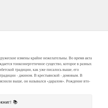
пружес­кие измены крайне нежелательны. Во время акта
ождается тонкоэнергетичное существо, которое в разных
ибетской традиции, как уже писалось выше, его
традиции - джином. В крестьянской - до­мовым. В
яс­нили выше, он назывался «даралом». Рождение вто­
книг! 📚