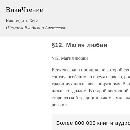
ВикиЧтение
Как родить Бога
Шемшук Владимир Алексеевич
§12. Магия любви
§12. Магия любви
Есть ещё одна причина, по которой су
со­ития, особенно во время первого, р
традициях называлось по-разному. В т
называют дралом. В старой восточной 
старорусской традиции, как мы уже вы
рого ил
Более 800 000 книг и аудио