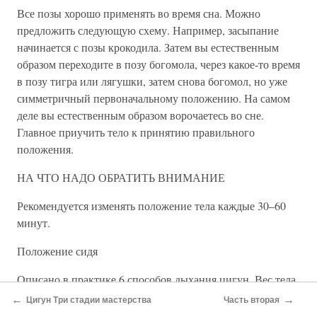
Все позы хорошо применять во время сна. Можно
предложить следующую схему. Например, засыпание
начинается с позы крокодила. Затем вы естественным
образом переходите в позу богомола, через какое-то время
в позу тигра или лягушки, затем снова богомол, но уже
симметричный первоначальному положению. На самом
деле вы естественным образом ворочаетесь во сне.
Главное приучить тело к принятию правильного
положения.
НА ЧТО НАДО ОБРАТИТЬ ВНИМАНИЕ
Рекомендуется изменять положение тела каждые 30–60
минут.
Положение сидя
Описано в практике 6 способов дыхания цигун. Вес тела
распределяется на 4 точках опоры — ягодицы и стопы.
←
→
Цигун Три стадии мастерства
Часть вторая
Позвоночник вытягивается по вышеописанной методике.