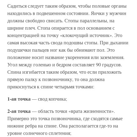
Садиться следует таким образом, чтобы половые органы
находились в подвешенном состоянии. Яички у мужчин
должны свободно свисать. Стопы параллельны, на
ширине плеч. Стопа опирается в пол основанием с
концентрацией на точку «клокочущий источник». Это
самая высокая часть свода подошвы стопы. При дыхании
подушечки пальцев ног как бы обнимают пол. Это
положение носит название укоренения или заземления.
Угол между голенью и бедром составляет 90 градусов.
Спина изгибается таким образом, что если приложить
прямую палку к позвоночнику, то она должна
прикоснуться к спине четырьмя точками:
1-ая точка
— свод копчика;
2-ая точка
— область точки «врата жизненности».
Примерно это точка позвоночника, где сходятся самые
нижние ребра на спине. Она располагается где-то на
уровне солнечного сплетения;