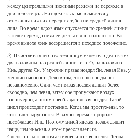
между центральными нижними резцами на переходе в
дно полости рта. На вдохе язык располагается у
основания нижних передних зубов по средней линии
лица. Во время вдоха язык опускается по средней линии
к точке перехода нижней десны в дно полости рта. Во
время выдоха язык возвращается в исходное положение.
5). В соответствии с теорией цигун наше тело делится на
две половины по средней линии тела. Одна половина
Инь, другая Ян. У мужчин правая ноздря Ян, левая Инь, у
женщин наоборот. Дело в том, что наш нос дышит
неравномерно. Один час правая ноздря дышит более
свободно, чем левая, затем обе пропускают воздух
равномерно, а потом преобладает левая ноздря. Такой
цикл происходит постоянно. Когда мы простужены, то
этот цикл нарушается. В зимнее время в природе
преобладает Инь. Поэтому зимой янская ноздря дышит
чаще, чем иньская. Летом преобладает Ян.
Следовательно, летом активнее иньская ноздря. Летом