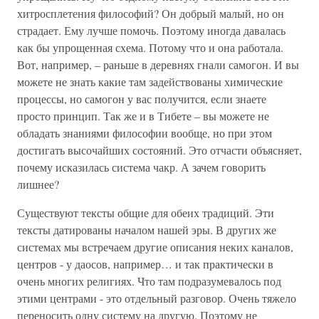
хитросплетения философий? Он добрый малый, но он
страдает. Ему лучше помочь. Поэтому иногда давалась
как бы упрощенная схема. Потому что и она работала.
Вот, например, – раньше в деревнях гнали самогон. И вы
можете не знать какие там задействованы химические
процессы, но самогон у вас получится, если знаете
просто принцип. Так же и в Тибете – вы можете не
обладать знаниями философии вообще, но при этом
достигать высочайших состояний. Это отчасти объясняет,
почему исказилась система чакр. А зачем говорить
лишнее?
Существуют тексты общие для обеих традиций. Эти
тексты датированы началом нашей эры. В других же
системах мы встречаем другие описания неких каналов,
центров - у даосов, например… и так практически в
очень многих религиях. Что там подразумевалось под
этими центрами - это отдельный разговор. Очень тяжело
переносить одну систему на другую. Поэтому не