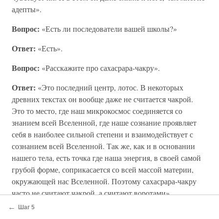
адепты».
Вопрос:
«Есть ли последователи вашей школы?»
Ответ:
«Есть».
Вопрос:
«Расскажите про сахасрара-чакру».
Ответ:
«Это последний центр, лотос. В некоторых
древних текстах он вообще даже не считается чакрой.
Это то место, где наш микрокосмос соединяется со
знанием всей Вселенной, где наше сознание проявляет
себя в наиболее сильной степени и взаимодействует с
сознанием всей Вселенной. Так же, как и в основании
нашего тела, есть точка где наша энергия, в своей самой
грубой форме, соприкасается со всей массой материи,
окружающей нас Вселенной. Поэтому сахасрара-чакру
часто не считают чакрой, а считают воротами».
←
Шаг 5
Вопрос:
«Мы произносим звуки на каждом занятии и