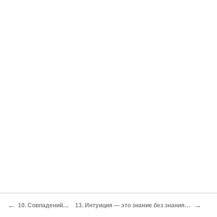
←
→
10. Совпадений не бывает
13. Интуиция — это знание без знания о том, как вы знаете