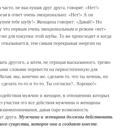
асто, не выслушав друг друга, говорят: «Нет!»
ая в ответ очень эмоционально: «Нет!» А он
купим тебе шубу!» Женщина говорит: «Давай!» Но
му что первым очень эмоциональным и резким «нет»
ии для покупки этой шубы. То же происходит и когда
 отказывается, тем самым перекрывая энергии на
ь другого, а затем, не отрицая высказанного, трезво
ыми словами перевести на первостепенную для
илая, мы, конечно же, сделаем то, что ты хочешь, но
сделать то-то и то-то. Ты согласна?.. Хорошо!»
одействия мужчин и женщин, в отношениях которых
без участия эго все действия мужчины и женщины
взаимопонимания, давая паре возможность
уг друга.
Мужчина и женщина должны действовать
кого существа, которое они и создают вместе.