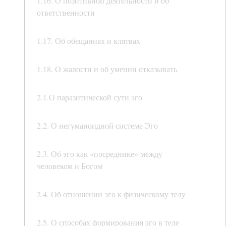
1.16. О позитивной деятельности и об
ответственности
1.17. Об обещаниях и клятвах
1.18. О жалости и об умении отказывать
2.1.О паразитической сути эго
2.2. О негуманоидной системе Эго
2.3. Об эго как «посреднике» между
человеком и Богом
2.4. Об отношении эго к физическому телу
2.5. О способах формирования эго в теле