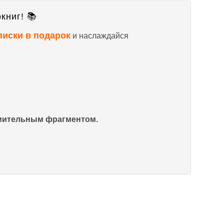
книг! 📚
писки в подарок
и наслаждайся
омительным фрагментом.