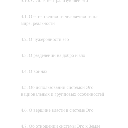
3.10. О силе, нейтрализующей эго
4.1. О естественности человечности для
мира, реальности
4.2. О чужеродности эго
4.3. О разделении на добро и зло
4.4. О войнах
4.5. Об использовании системой Эго
национальных и групповых особенностей
4.6. О вершине власти в системе Эго
4.7. Об отношении системы Эго к Земле