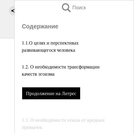
Поиск
Содержание
1.1.О целях и перспективах
развивающегося человека
1.2. О необходимости трансформации
качеств эгоизма
Продолжение на Литрес
1.3. О необходимости отказа от вредных
привычек