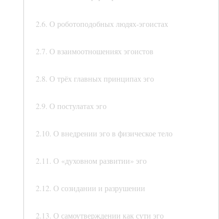
2.6. О роботоподобных людях-эгоистах
2.7. О взаимоотношениях эгоистов
2.8. О трёх главных принципах эго
2.9. О постулатах эго
2.10. О внедрении эго в физическое тело
2.11. О «духовном развитии» эго
2.12. О созидании и разрушении
2.13. О самоутверждении как сути эго