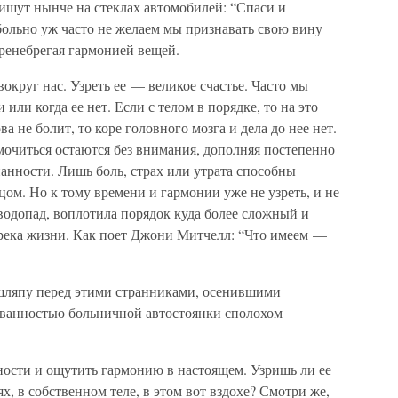
пишут нынче на стеклах автомобилей: “Спаси и
 больно уж часто не желаем мы признавать свою вину
пренебрегая гармонией вещей.
округ нас. Узреть ее — великое счастье. Часто мы
или когда ее нет. Если с телом в порядке, то на это
а не болит, то коре головного мозга и дела до нее нет.
 мочиться остаются без внимания, дополняя постепенно
анности. Лишь боль, страх или утрата способны
цом. Но к тому времени и гармонии уже не узреть, и не
 водопад, воплотила порядок куда более сложный и
е река жизни. Как поет Джони Митчелл: “Что имеем —
ляпу перед этими странниками, осенившими
ованностью больничной автостоянки сполохом
ности и ощутить гармонию в настоящем. Узришь ли ее
ях, в собственном теле, в этом вот вздохе? Смотри же,