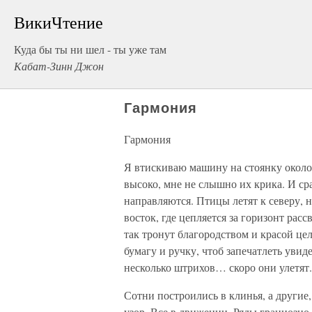
ВикиЧтение
Куда бы ты ни шел - ты уже там
Кабат-Зинн Джон
Гармония
Гармония
Я втискиваю машину на стоянку около 
высоко, мне не слышно их крика. И сра
направляются. Птицы летят к северу, н
восток, где цепляется за горизонт рас
так тронут благородством и красой це
бумагу и ручку, чтоб запечатлеть увид
несколько штрихов… скоро они улетят.
Сотни построились в клинья, а другие,
узор. Все в движении. Ряды грациозно