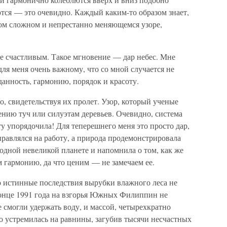
тся — это очевидно. Каждый каким-то образом знает,
этом сложном и непрестанно меняющемся узоре,
ие счастливым. Такое мгновение — дар небес. Мне
для меня очень важному, что со мной случается не
данность, гармонию, порядок и красоту.
, свидетельствуя их пролет. Узор, который ученые
нию туч или силуэтам деревьев. Очевидно, система
ту упорядочила! Для теперешнего меня это просто дар,
равлялся на работу, а природа продемонстрировала
одной невеликой планете и напомнила о том, как же
м гармонию, да что ценим — не замечаем ее.
что истинные последствия вырубки влажного леса не
конце 1991 года на взгорья Южных Филиппин не
смогли удержать воду, и массой, четырехкратно
устремилась на равнины, загубив тысячи несчастных