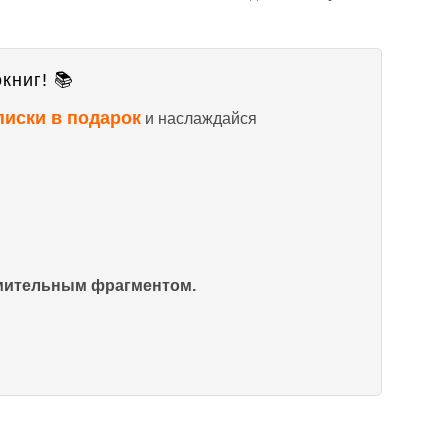
книг! 📚
писки в подарок
и наслаждайся
омительным фрагментом.