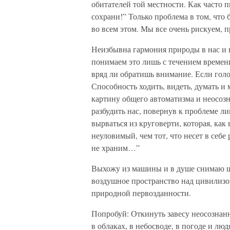
обитателей той местности. Как часто 
сохрани!” Только проблема в том, что
во всем этом. Мы все очень рискуем, 
Неизбывна гармония природы в нас и в
понимаем это лишь с течением времени 
вряд ли обратишь внимание. Если голов
Способность ходить, видеть, думать и
картину общего автоматизма и неосозн
разбудить нас, повернув к проблеме ли
вырваться из круговерти, которая, как
неуловимый, чем тот, что несет в себ
не храним…”
Выхожу из машины и в душе снимаю ш
воздушное пространство над цивилиз
природной первоздан­ности.
Попробуй: Откинуть завесу неосознан
в облаках, в небосводе, в погоде и люд