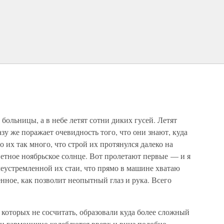
больницы, а в небе летят сотни диких гусей. Летят
зу же поражает очевидность того, что они знают, куда
о их так много, что строй их протянулся далеко на
светное ноябрьское солнце. Вот пролетают первые — и я
леустремленной их стаи, что прямо в машине хватаю
енное, как позволит неопытный глаз и рука. Всего
 которых не сосчитать, образовали куда более сложный
 и гармонично колеблются вверх и вниз подобно