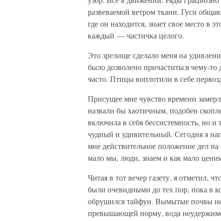
развеваемой ветром ткани. Гуси общаю
где он находится, знает свое место в 
каждый — частичка целого.
Это зрелище сделало меня на удивлен
было дозволено причаститься чему-то 
часто. Птицы воплотили в себе первоз
Присущее мне чувство времени замерло
назвали бы хаотичным, подобен скопле
включила в себя бессистемность, но и 
чудный и удивительный. Сегодня я нап
мне действительное положение дел на 
мало мы, люди, знаем и как мало цени
Читая в тот вечер газету, я отметил, 
были очевидными до тех пор, пока в 
обрушился тайфун. Вымытые почвы не 
превышающей норму, вода неудержимо 