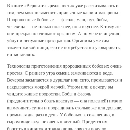
В книге «Вершитель реальности» уже рассказывалось о
том, чем можно заменить привычные каши и макароны.
Пророщенные бобовые — фасоль, маш, нут, бобы,
чечевица — не только полезнее, но и вкуснее. К тому же
они прекрасно очищают организм. А по мере очищения
уйдут и ненужные пристрастия. Организм уже сам
захочет живой пищи, его не потребуется ни уговаривать,
ни заставлять.
Технология приготовления пророщенных бобовых очень
простая. С раннего утра семена замачиваются в воде.
Вечером засыпаются в дуршлаг или сито, промываются и
накрываются мокрой марлей. Утром или к вечеру вы
увидите живые проростки. Бобы и фасоль
(предпочтительно брать красную — она полезней) нужно
вымачивать сутки и проращивать столько же или дольше,
промывая два раза в день. У бобовых, к сожалению, в
сыром виде вкус не очень приятный. Придется их
бросить в кипяток и только лишь довести воду до