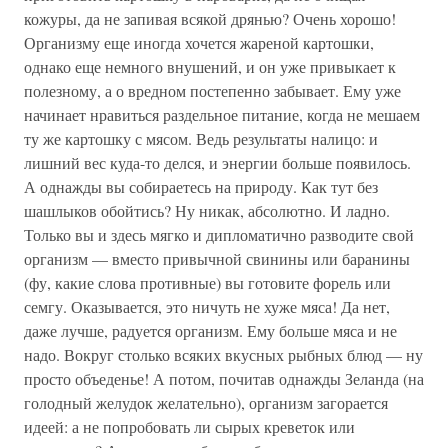
кожуры, да не запивая всякой дрянью? Очень хорошо!
Организму еще иногда хочется жареной картошки,
однако еще немного внушений, и он уже привыкает к
полезному, а о вредном постепенно забывает. Ему уже
начинает нравиться раздельное питание, когда не мешаем
ту же картошку с мясом. Ведь результаты налицо: и
лишний вес куда-то делся, и энергии больше появилось.
А однажды вы собираетесь на природу. Как тут без
шашлыков обойтись? Ну никак, абсолютно. И ладно.
Только вы и здесь мягко и дипломатично разводите свой
организм — вместо привычной свинины или баранины
(фу, какие слова противные) вы готовите форель или
семгу. Оказывается, это ничуть не хуже мяса! Да нет,
даже лучше, радуется организм. Ему больше мяса и не
надо. Вокруг столько всяких вкусных рыбных блюд — ну
просто объеденье! А потом, почитав однажды Зеланда (на
голодный желудок желательно), организм загорается
идеей: а не попробовать ли сырых креветок или