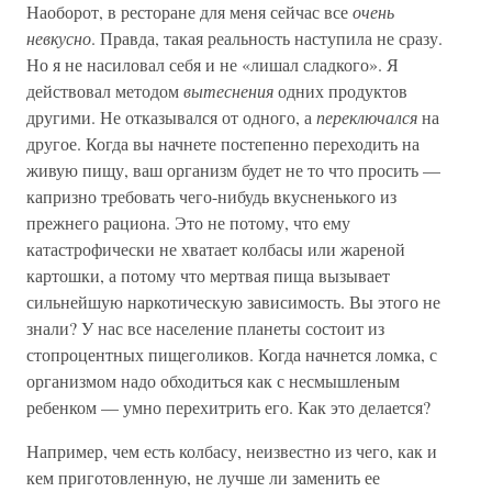
Наоборот, в ресторане для меня сейчас все
очень
невкусно
. Правда, такая реальность наступила не сразу.
Но я не насиловал себя и не «лишал сладкого». Я
действовал методом
вытеснения
одних продуктов
другими. Не отказывался от одного, а
переключался
на
другое. Когда вы начнете постепенно переходить на
живую пищу, ваш организм будет не то что просить —
капризно требовать чего-нибудь вкусненького из
прежнего рациона. Это не потому, что ему
катастрофически не хватает колбасы или жареной
картошки, а потому что мертвая пища вызывает
сильнейшую наркотическую зависимость. Вы этого не
знали? У нас все население планеты состоит из
стопроцентных пищеголиков. Когда начнется ломка, с
организмом надо обходиться как с несмышленым
ребенком — умно перехитрить его. Как это делается?
Например, чем есть колбасу, неизвестно из чего, как и
кем приготовленную, не лучше ли заменить ее