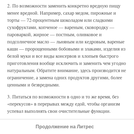
2. По возможности заменить конкретно вредную пищу
менее вредной. Например, сахар медом, пирожные и
торты — 72-процентным шоколадом или сладкими
сухофруктами, копченое — вареным, сковородку —
пароваркой, жирное — постным, оливковое и
подсолнечное масло — льняным или кедровым, вареные
каши — пророщенными бобовыми и злаками, изделия из
белой муки и все виды консервов и хлопьев быстрого
приготовления вообще исключить и заменить чем угодно
натуральным. Обратите внимание, здесь производится не
ограничение, а замена одних продуктов другими, более
ценными и безвредными.
3. Питаться по возможности в одно и то же время, без
«перекусов» в перерывах между едой, чтобы организм
успевал выполнять свои очистительные функции.
4. Пить не менее полутора-двух литров чистой воды в
Продолжение на Литрес
день, желательно живой. От напитков, кроме