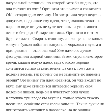
натуральной ветчиной, по которой хотя бы видно, что
она состоит из мяса? Организм это поймет и согласится.
ОК, сегодня едим ветчину. Но завтра или через неделю,
допустим, подкиньте ему идею, что домашняя телятина в
вареном виде ничуть не хуже ветчины, и уж намного
легче и безвредней жареного мяса. Организм и с этим
будет согласен. Сварить телятину, а в конце на несколько
минут в бульон добавить капусты и морковки с луком и
приправами — отличная еда! Уже намного лучше
фастфуда или жирной свинины. Затем, спустя некоторое
время, кидаем новую идею: ведь с мясом хорошо
сочетается только свежая зелень, да она к тому же и
полезна весьма, так почему бы не заменить ею вареные
овощи? Организму эта идея нравится, он уже входит во
вкус, ему даже становится интересно кормить себя
полезной пищей, ведь он и чувствует себя лучше.
Картошка фри вроде бы вкусная, только что-то тяжело
после нее, особенно если колой запьешь. Так не лучше ли
приготовить картошку в пароварке, да не очищая