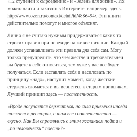
«12 ступеней к сыроедению» и «Зелень для жизни». Их
можно найти и заказать в Интернете, например, здесь:
http://www.ozon.ru/context/detail/id/4886494/. Эти книги
действительно помогут и многое объяснят.
Лично я не считаю нужным придерживаться каких-то
строгих правил при переходе на живое питание. Каждый
должен устанавливать эти правила для себя сам. Могу
только предупредить, что чем жестче и требовательней
вы будете к себе относиться, тем хуже у вас все будет
получаться. Если заставлять себя и насиловать по
принципу «надо», наступит момент, когда жесткий
стержень сломается и вы вернетесь к старым привычкам.
Лучший принцип здесь —
постепенность
.
«Вроде получается держаться, но сила привычки иногда
толкает в ресторан, а там все соответственно —
вкусно. Как Вы справлялись с этим желанием пойти и
„по-человечески“ поесть?»