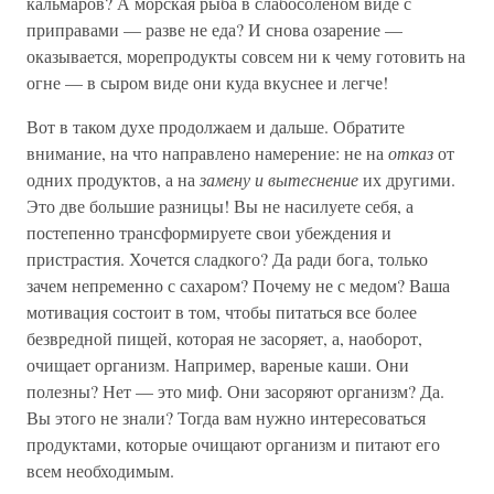
кальмаров? А морская рыба в слабосоленом виде с
приправами — разве не еда? И снова озарение —
оказывается, морепродукты совсем ни к чему готовить на
огне — в сыром виде они куда вкуснее и легче!
Вот в таком духе продолжаем и дальше. Обратите
внимание, на что направлено намерение: не на
отказ
от
одних продуктов, а на
замену и вытеснение
их другими.
Это две большие разницы! Вы не насилуете себя, а
постепенно трансформируете свои убеждения и
пристрастия. Хочется сладкого? Да ради бога, только
зачем непременно с сахаром? Почему не с медом? Ваша
мотивация состоит в том, чтобы питаться все более
безвредной пищей, которая не засоряет, а, наоборот,
очищает организм. Например, вареные каши. Они
полезны? Нет — это миф. Они засоряют организм? Да.
Вы этого не знали? Тогда вам нужно интересоваться
продуктами, которые очищают организм и питают его
всем необходимым.