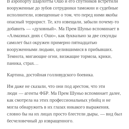
В аэропорту Шарлотты Ошо и его спутников встретили
вооруженные до зубов сотрудники таможни и судебные
исполнители, извещенные о том, что перед ними якобы
опасный террорист. Те, кто извещали, забыли почему-то
добавить — «духовный». Ма Прем Шуньо вспоминает в
«Алмазных днях с Ошо», как буквально за две секунды
самолет был окружен примерно пятнадцатью
вооруженными людьми, целившимися в прибывших.
Темнота, мигающие огни, визжащие тормоза, крики,
паника, страх…
Картина, достойная голливудского боевика.
Им даже не сказали, что они под арестом, что эти
люди — агенты ФБР. Ма Прем Шуньо вспоминает далее,
как смотрела на этих профессиональных убийц и не
могла обнаружить в их глазах никакого выражения,
словно бы на их лицах просто блестели дыры, — вид был
бесчеловечный до извращенного.