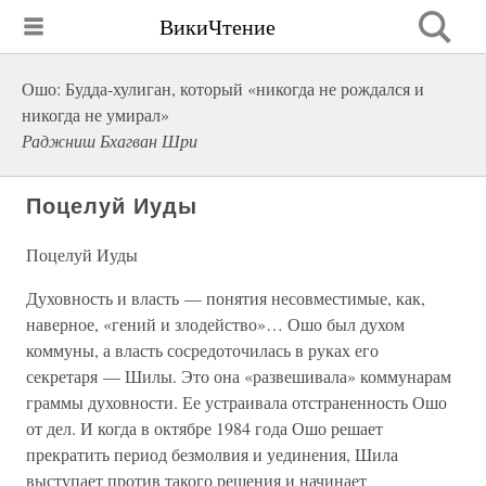
ВикиЧтение
Ошо: Будда-хулиган, который «никогда не рождался и
никогда не умирал»
Раджниш Бхагван Шри
Поцелуй Иуды
Поцелуй Иуды
Духовность и власть — понятия несовместимые, как,
наверное, «гений и злодейство»… Ошо был духом
коммуны, а власть сосредоточилась в руках его
секретаря — Шилы. Это она «развешивала» коммунарам
граммы духовности. Ее устраивала отстраненность Ошо
от дел. И когда в октябре 1984 года Ошо решает
прекратить период безмолвия и уединения, Шила
выступает против такого решения и начинает