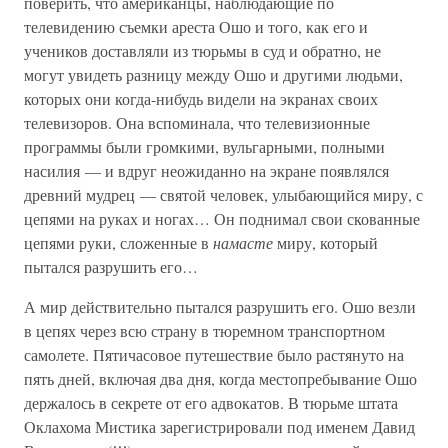
поверить, что американцы, наблюдающие по
телевидению съемки ареста Ошо и того, как его и
учеников доставляли из тюрьмы в суд и обратно, не
могут увидеть разницу между Ошо и другими людьми,
которых они когда-нибудь видели на экранах своих
телевизоров. Она вспоминала, что телевизионные
программы были громкими, вульгарными, полными
насилия — и вдруг неожиданно на экране появлялся
древний мудрец — святой человек, улыбающийся миру, с
цепями на руках и ногах… Он поднимал свои скованные
цепями руки, сложенные в
намасте
миру, который
пытался разрушить его…
А мир действительно пытался разрушить его. Ошо везли
в цепях через всю страну в тюремном транспортном
самолете. Пятичасовое путешествие было растянуто на
пять дней, включая два дня, когда местопребывание Ошо
держалось в секрете от его адвокатов. В тюрьме штата
Оклахома Мистика зарегистрировали под именем Давид