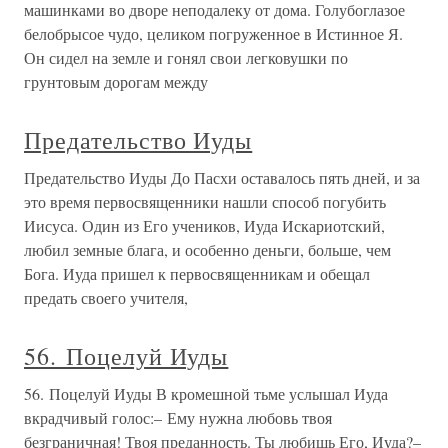
машинками во дворе неподалеку от дома. Голубоглазое
белобрысое чудо, целиком погруженное в Истинное Я.
Он сидел на земле и гонял свои легковушки по
грунтовым дорогам между
Предательство Иуды
Предательство Иуды До Пасхи оставалось пять дней, и за
это время первосвященники нашли способ погубить
Иисуса. Один из Его учеников, Иуда Искариотский,
любил земные блага, и особенно деньги, больше, чем
Бога. Иуда пришел к первосвященникам и обещал
предать своего учителя,
56. Поцелуй Иуды
56. Поцелуй Иуды В кромешной тьме услышал Иуда
вкрадчивый голос:– Ему нужна любовь твоя
безграничная! Твоя преданность. Ты любишь Его, Иуда?–