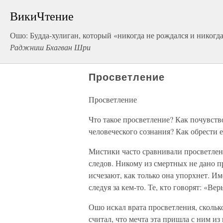
ВикиЧтение
Ошо: Будда-хулиган, который «никогда не рождался и никогд
Раджниш Бхагван Шри
Просветление
Просветление
Что такое просветление? Как почувст
человеческого сознания? Как обрести
Мистики часто сравнивали просветлен
следов. Никому из смертных не дано п
исчезают, как только она упорхнет. И
следуя за кем-то. Те, кто говорят: «Ве
Ошо искал врата просветления, сколько
считал, что мечта эта пришла с ним и