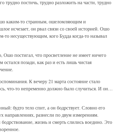
го трудно постичь, трудно разложить на части, трудно
я Ошо каким-то странным, ошеломляющим и
шлое исчезает, он рвал связи со своей историей. Ошо
м-то несуществующим, кого Будда когда-то называл
, Ошо постигал, что просветление не имеет ничего
м остался позади, как раз и есть лишь чистая
чение.
оспоминания. К вечеру 21 марта состояние стало
ось, что-то непременно должно было случиться. И он…
ный: будто тело спит, а он бодрствует. Словно его
вух направлениях, разнесли по двум измерениям.
 бодрствование, жизнь и смерть слились воедино. Это
воренное.