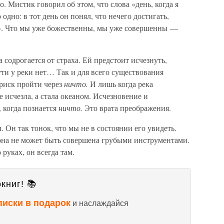
. Мистик говорил об этом, что слова «день, когда я
одно: в тот день он понял, что нечего достигать,
ь». Что мы уже божественны, мы уже совершенны —
а содрогается от страха. Ей предстоит исчезнуть,
ти у реки нет… Так и для всего существования
 риск пройти через
ничто.
И лишь когда река
не исчезла, а стала океаном. Исчезновение и
 когда познается
ничто.
Это врата преображения.
. Он так тонок, что мы не в состоянии его увидеть.
 она не может быть совершена грубыми инструментами.
 руках, он всегда там.
книг! 📚
писки в подарок
и наслаждайся