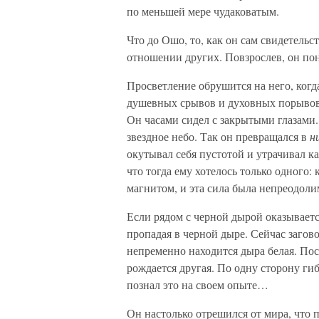
по меньшей мере чудаковатым.
Что до Ошо, то, как он сам свидетельс
отношении других. Повзрослев, он поня
Просветление обрушится на него, когд
душевных срывов и духовных порывов 
Он часами сидел с закрытыми глазами.
звездное небо. Так он превращался в
н
окутывал себя пустотой и утрачивал 
что тогда ему хотелось только одного:
магнитом, и эта сила была непреодоли
Если рядом с черной дырой оказывается
пропадая в черной дыре. Сейчас загов
непременно находится дыра белая. По
рождается другая. По одну сторону г
познал это на своем опыте…
Он настолько отрешился от мира, что п