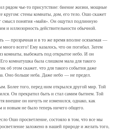
ил рядом чье-то присутствие: биение жизни, мощные
е кругом: стены комнаты, дом, его тело. Ошо скажет
тиг смысл понятия «майя». Он ощутил подлинную
тим и иллюзорность действительности обычной.
ть — прозрачная и в то же время вполне осязаемая —
 много всего! Ему казалось, что он погибал. Затем
з комнаты, выбежать под открытое небо. И он
 Его комнатушка была слишком мала для такого
к об этом скажет, что для такого события даже
а. Оно больше неба. Даже небо — не предел.
ым. Более того, перед ним открылся другой мир. Той
ился. Он прекратил быть и стал самим бытием. Той
тя внешне он ничуть не изменился, однако, как
 и новым не было теперь ничего общего.
сло Ошо просветление, состояло в том, что все мы
осветление заложено в нашей природе и желать того,