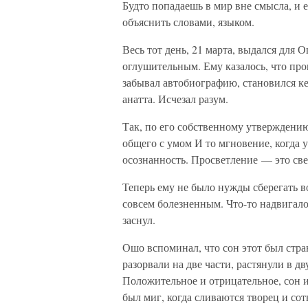
Будто попадаешь в мир вне смысла, и е
объяснить словами, языком.
Весь тот день, 21 марта, выдался дл
оглушительным. Ему казалось, что про
забывал автобиографию, становился ке
анатта. Исчезал разум.
Так, по его собственному утверждению
общего с умом И то мгновение, когда у
осознанность. Просветление — это све
Теперь ему не было нужды сберегать в
совсем болезненным. Что-то надвигал
заснул.
Ошо вспоминал, что сон этот был стран
разорвали на две части, растянули в д
Положительное и отрицательное, сон и
был миг, когда сливаются творец и сот