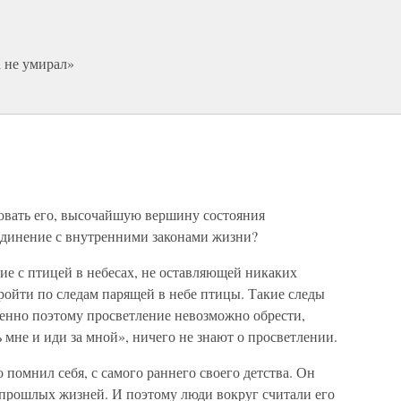
а не умирал»
вовать его, высочайшую вершину состояния
 единение с внутренними законами жизни?
ие с птицей в небесах, не оставляющей никаких
ройти по следам парящей в небе птицы. Такие следы
менно поэтому просветление невозможно обрести,
рь мне и иди за мной», ничего не знают о просветлении.
 помнил себя, с самого раннего своего детства. Он
з прошлых жизней. И поэтому люди вокруг считали его