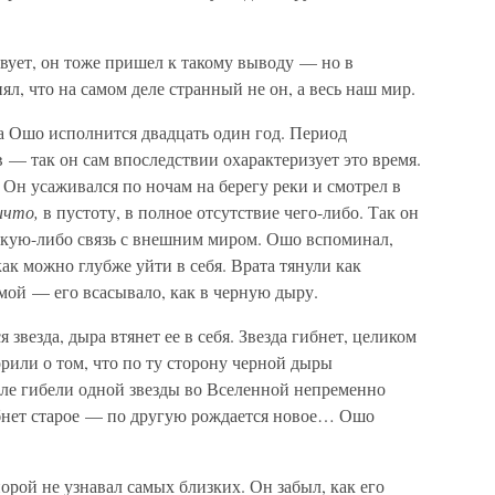
твует, он тоже пришел к такому выводу — но в
л, что на самом деле странный не он, а весь наш мир.
а Ошо исполнится двадцать один год. Период
— так он сам впоследствии охарактеризует это время.
 Он усаживался по ночам на берегу реки и смотрел в
ичто,
в пустоту, в полное отсутствие чего-либо. Так он
какую-либо связь с внешним миром. Ошо вспоминал,
 как можно глубже уйти в себя. Врата тянули как
мой — его всасывало, как в черную дыру.
 звезда, дыра втянет ее в себя. Звезда гибнет, целиком
орили о том, что по ту сторону черной дыры
сле гибели одной звезды во Вселенной непременно
ибнет старое — по другую рождается новое… Ошо
орой не узнавал самых близких. Он забыл, как его