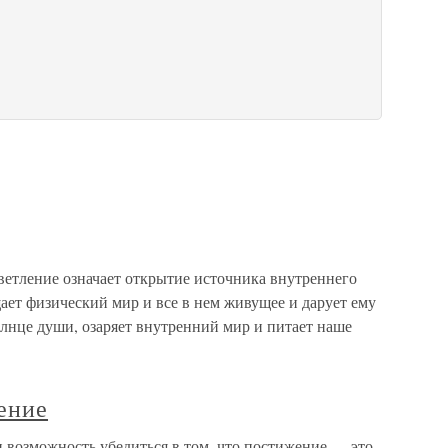
ветление означает открытие источника внутреннего
щает физический мир и все в нем живущее и дарует ему
лнце души, озаряет внутренний мир и питает наше
ение
возможность убедиться в том, что постижение — это