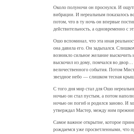
Около полуночи он проснулся. И ощут
вибрации. И нереальным показалось вс
потом, что в ту ночь он впервые пос
действительность, а одновременно с э
Ошо вспоминал, что эта иная реальнос
она давила его. Он задыхался. Слишком
возникло сильное желание выскочить и
выскочил из дому, помчался во двор…
величественного события. Потом Мисти
звездное небо — слишком тесная крыш
С того дня мир стал для Ошо нереальн
ночью он стал пустым, а потом наполн
ночью он погиб и родился заново. И хо
утверждал Мастер, между ним прежним
Самое важное открытие, которое прине
рождаемся уже просветленными, что пр