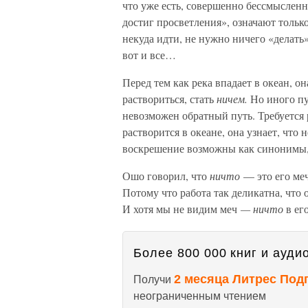
что уже есть, совершенно бессмысленно
достиг просветления», означают только 
некуда идти, не нужно ничего «делат
вот и все…
Перед тем как река впадает в океан, он
раствориться, стать
ничем.
Но иного пу
невозможен обратный путь. Требуется
растворится в океане, она узнает, что 
воскрешение возможны как синонимы,
Ошо говорил, что
ничто
— это его меч
Потому что работа так деликатна, что
И хотя мы не видим меч
— ничто
в его
Более 800 000 книг и аудио
2 месяца Литрес Под
Получи
неограниченным чтением