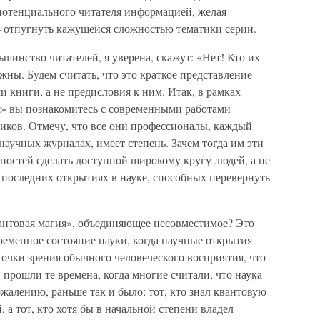
 потенциального читателя информацией, желая
е — отпугнуть кажущейся сложностью тематики серии.
инство читателей, я уверена, скажут: «Нет! Кто их
жны. Будем считать, что это краткое представление
ми книги, а не предисловия к ним. Итак, в рамках
» вы познакомитесь с современными работами
иков. Отмечу, что все они профессионалы, каждый
 научных журналах, имеет степень. Зачем тогда им эти
ностей сделать доступной широкому кругу людей, а не
 последних открытиях в науке, способных перевернуть
антовая магия», объединяющее несовместимое? Это
ременное состояние науки, когда научные открытия
точки зрения обычного человеческого восприятия, что
 прошли те времена, когда многие считали, что наука
жалению, раньше так и было: тот, кто знал квантовую
, а тот, кто хотя бы в начальной степени владел