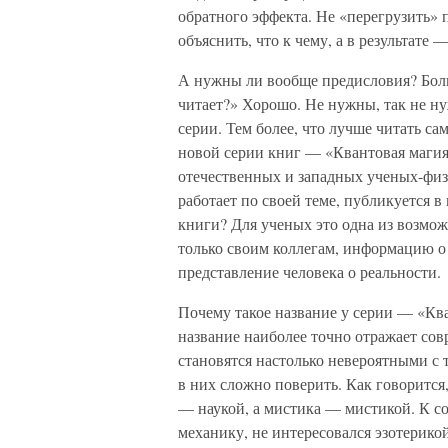
обратного эффекта. Не «перегрузить»
объяснить, что к чему, а в результат
А нужны ли вообще предисловия? Больш
читает?» Хорошо. Не нужны, так не ну
серии. Тем более, что лучше читать са
новой серии книг — «Квантовая магия
отечественных и западных ученых-физ
работает по своей теме, публикуется в
книги? Для ученых это одна из возмож
только своим коллегам, информацию о
представление человека о реальности.
Почему такое название у серии — «Кв
название наиболее точно отражает сов
становятся настолько невероятными с 
в них сложно поверить. Как говорится,
— наукой, а мистика — мистикой. К со
механику, не интересовался эзотерикой