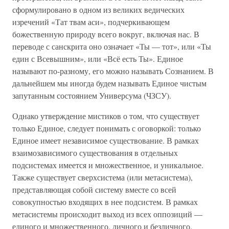
сформулировано в одном из великих ведических
изречений «Тат твам аси», подчеркивающем
божественную природу всего вокруг, включая нас. В
переводе с санскрита оно означает «Ты — тот», или «Ты
един с Всевышним», или «Всё есть Ты». Единое
называют по-разному, его можно называть Сознанием. В
дальнейшем мы иногда будем называть Единое чистым
запутанным состоянием Универсума (ЧЗСУ).
Однако утверждение мистиков о том, что существует
только Единое, следует понимать с оговоркой: только
Единое имеет независимое существование. В рамках
взаимозависимого существования в отдельных
подсистемах имеется и множественное, и уникальное.
Также существует сверхсистема (или метасистема),
представляющая собой систему вместе со всей
совокупностью входящих в нее подсистем. В рамках
метасистемы происходит выход из всех оппозиций —
единого и множественного, личного и безличного,