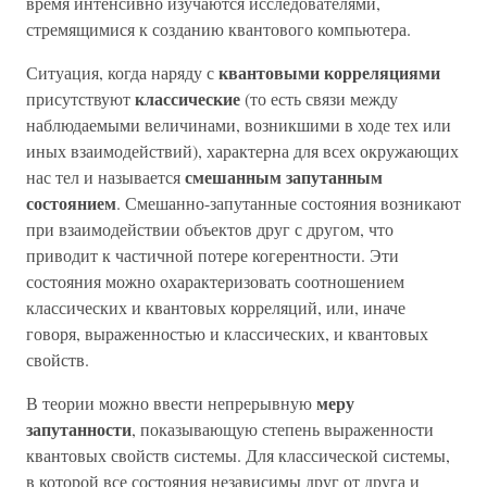
время интенсивно изучаются исследователями,
стремящимися к созданию квантового компьютера.
квантовыми корреляциями
Ситуация, когда наряду с
классические
присутствуют
(то есть связи между
наблюдаемыми величинами, возникшими в ходе тех или
иных взаимодействий), характерна для всех окружающих
смешанным запутанным
нас тел и называется
состоянием
. Смешанно-запутанные состояния возникают
при взаимодействии объектов друг с другом, что
приводит к частичной потере когерентности. Эти
состояния можно охарактеризовать соотношением
классических и квантовых корреляций, или, иначе
говоря, выраженностью и классических, и квантовых
свойств.
меру
В теории можно ввести непрерывную
запутанности
, показывающую степень выраженности
квантовых свойств системы. Для классической системы,
в которой все состояния независимы друг от друга и