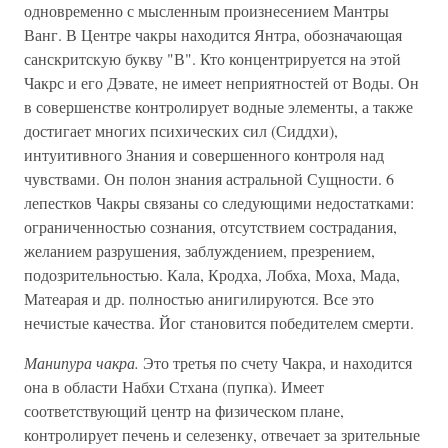
одновременно с мысленным произнесением Мантры
Ванг. В Центре чакры находится Янтра, обозначающая
санскритскую букву "В". Кто концентрируется на этой
Чакрс и его Дэвате, не имеет неприятностей от Воды. Он
в совершенстве контролирует водные элементы, а также
достигает многих психических сил (Сиддхи),
интуитивного Знания и совершенного контроля над
чувствами. Он полон знания астральной Сущности. 6
лепестков Чакры связаны со следующими недостатками:
ограниченностью сознания, отсутствием сострадания,
желанием разрушения, заблуждением, презрением,
подозрительностью. Кала, Кродха, Лобха, Моха, Мада,
Матеарая и др. полностью анигилируются. Все это
нечистые качества. Йог становится победителем смерти.
Манипура чакра.
Это третья по счету Чакра, и находится
она в области Набхи Стхана (пупка). Имеет
соответствующий центр на физическом плане,
контролирует печень и селезенку, отвечает за зрительные