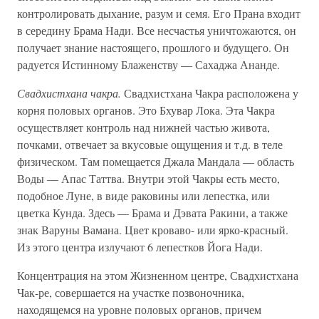
контролировать дыхание, разум и семя. Его Прана входит
в середину Брама Нади. Все несчастья уничтожаются, он
получает знание настоящего, прошлого и будущего. Он
радуется Истинному Блаженству — Сахаджа Ананде.
Свадхистхана чакра.
Свадхистхана Чакра расположена у
корня половых органов. Это Бхувар Лока. Эта Чакра
осуществляет контроль над нижней частью живота,
почками, отвечает за вкусовые ощущения и т.д. в теле
физическом. Там помещается Джала Мандала — область
Воды — Апас Таттва. Внутри этой Чакры есть место,
подобное Луне, в виде раковины или лепестка, или
цветка Кунда. Здесь — Брама и Дэвата Ракини, а также
знак Варуны Вамана. Цвет кроваво- или ярко-красный.
Из этого центра излучают 6 лепестков Йога Нади.
Концентрация на этом Жизненном центре, Свадхистхана
Чак-ре, совершается на участке позвоночника,
находящемся на уровне половых органов, причем