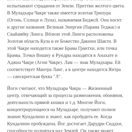
испытывают страдания от Земли. Приттви желтого цвета.
В Муладхара Чакре также имеется золотая Трипура
(Огонь, Солнце и Луна), называемая Биджсй. Она носит
и другие названия: Великая Энергия (Парама Теджас) и
Свайамбху Линга. Вблизи этой Линги расположены
Золотая область Кула и ее Божество Дакини Шакти. В
этой Чакре находится также Брама Грантхи, или точка
Брамы. Точки Вишну и Рундры находятся в Анахате и
Аджна Чакре (Агни Чакре). Лам — знак Муладхары. Ей
соответствует Мантра Ланг, а в центре находится Янтра
— санскритская буква "Л".
Йоги считают, что Муладхара Чакра — Жизненный
центр, отвечающий за процессы размножения, обоняния,
деятельность прямой кишки и т.д. Многие Йоги,
концентрирующиеся на Муладхаре, получают полное
знание Кундалини и знают, как пробудить ее. Когда
Кундалини пробуждена, Йог достигает Дарудри Сиддхи,
способности подняться над Землей. Он также может