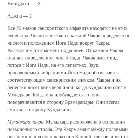
Вишуддха
—
18
Аджна — 2
Все 50 знаков санскритского алфавита находятся на этих
лепестках. Число лепестков в каждой Чакре определяется
числом и положением Йога Нади вокруг Чакры.
Рассмотрим этот момент подробнее. От каждой Чакры
отходит определенное число Нади. Чакра имеет вид
лотоса с Йога Нади, на его лепестках. Звук,
производимый вибрациями Йога Нади обозначается
соответствующим санскритским значком. Чакры и их
лепестки висят вниз вершиной, когда Кундалини спит в
Муладхаре. Когда она пробуждается, то они
поворачиваются в сторону Брамарандры. Они всегда
смотрят в сторону Кундалини.
Муладхара чакра.
Муладхара расположена в основании
позвоночного столба. Эта Чакра лежит между половыми
органами и анусом, как раз под Кандой, где соединяются