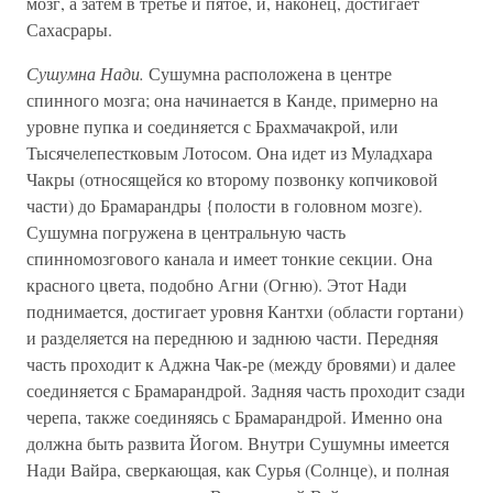
мозг, а затем в третье и пятое, и, наконец, достигает
Сахасрары.
Сушумна Нади.
Сушумна расположена в центре
спинного мозга; она начинается в Канде, примерно на
уровне пупка и соединяется с Брахмачакрой, или
Тысячелепестковым Лотосом. Она идет из Муладхара
Чакры (относящейся ко второму позвонку копчиковой
части) до Брамарандры {полости в головном мозге).
Сушумна погружена в центральную часть
спинномозгового канала и имеет тонкие секции. Она
красного цвета, подобно Агни (Огню). Этот Нади
поднимается, достигает уровня Кантхи (области гортани)
и разделяется на переднюю и заднюю части. Передняя
часть проходит к Аджна Чак-ре (между бровями) и далее
соединяется с Брамарандрой. Задняя часть проходит сзади
черепа, также соединяясь с Брамарандрой. Именно она
должна быть развита Йогом. Внутри Сушумны имеется
Нади Вайра, сверкающая, как Сурья (Солнце), и полная