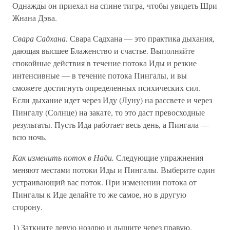
Однажды он приехал на спине тигра, чтобы увидеть Шри
Жнана Дэва.
Свара Садхана.
Свара Садхана — это практика дыхания,
дающая высшее Блаженство и счастье. Выполняйте
спокойные действия в течение потока Иды и резкие
интенсивные — в течение потока Пингалы, и вы
сможете достигнуть определенных психических сил.
Если дыхание идет через Иду (Луну) на рассвете и через
Пингалу (Солнце) на закате, то это даст превосходные
результаты. Пусть Ида работает весь день, а Пингала —
всю ночь.
Как изменить поток в Нади.
Следующие упражнения
меняют местами потоки Иды и Пингалы. Выберите один
устраивающий вас поток. При изменении потока от
Пингалы к Иде делайте то же самое, но в другую
сторону.
1) Заткните левую ноздрю и дышите через правую.