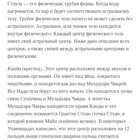
Стхула — его физическая, грубая форма. Когда вода
нагревается, то пар и будет соответствовать астральному
телу. Грубое физическое тело ничего не может сделать без
астрального. Астральное, или тонкое тело находится
внутри физического. Каждый центр физического тела
имеет свой астральный центр. Ниже дано описание всех
центров, а также связей между астральными центрами и
физическими.
Канда
(крестец). Этот центр расположен между анусом и
половыми органами. Он имеет вид яйца, покрытого
чешуйками, и находится как раз над Муладхара Чакрой.
Все Нади тела берут из него начало. Он находится в точке
связи Сушумны и Муладхара Чакры. 4 лепестка
Муладхара Чакры находятся по краям Канды и это
соединение называется Грантхи Стхан (точка Стхан, в
которой влияние Майи особенно велико). В некоторых
Упанишадах написано, что этот центр расположен на 12
пальцев выше гениталия (ширина пальца считается