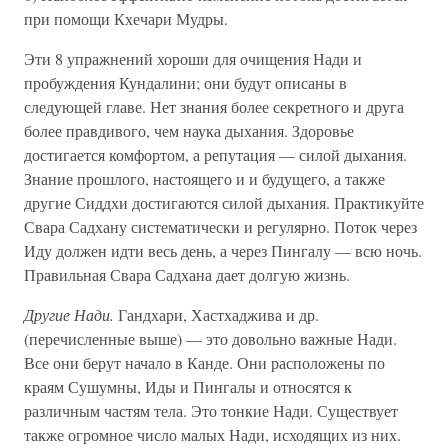
при помощи Кхечари Мудры.
Эти 8 упражнений хороши для очищения Нади и
пробуждения Кундалини; они будут описаны в
следующей главе. Нет знания более секретного и друга
более правдивого, чем наука дыхания. Здоровье
достигается комфортом, а репутация — силой дыхания.
Знание прошлого, настоящего и и будущего, а также
другие Сиддхи достигаются силой дыхания. Практикуйте
Свара Садхану систематически и регулярно. Поток через
Иду должен идти весь день, а через Пингалу — всю ночь.
Правильная Свара Садхана дает долгую жизнь.
Другие Нади.
Гандхари, Хастхаджива и др.
(перечисленные выше) — это довольно важные Нади.
Все они берут начало в Канде. Они расположены по
краям Сушумны, Иды и Пингалы и относятся к
различным частям тела. Это тонкие Нади. Существует
также огромное число малых Нади, исходящих из них.