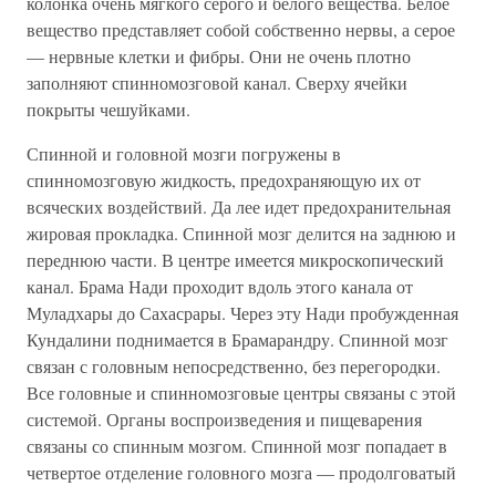
колонка очень мягкого серого и белого вещества. Белое
вещество представляет собой собственно нервы, а серое
— нервные клетки и фибры. Они не очень плотно
заполняют спинномозговой канал. Сверху ячейки
покрыты чешуйками.
Спинной и головной мозги погружены в
спинномозговую жидкость, предохраняющую их от
всяческих воздействий. Да лее идет предохранительная
жировая прокладка. Спинной мозг делится на заднюю и
переднюю части. В центре имеется микроскопический
канал. Брама Нади проходит вдоль этого канала от
Муладхары до Сахасрары. Через эту Нади пробужденная
Кундалини поднимается в Брамарандру. Спинной мозг
связан с головным непосредственно, без перегородки.
Все головные и спинномозговые центры связаны с этой
системой. Органы воспроизведения и пищеварения
связаны со спинным мозгом. Спинной мозг попадает в
четвертое отделение головного мозга — продолговатый