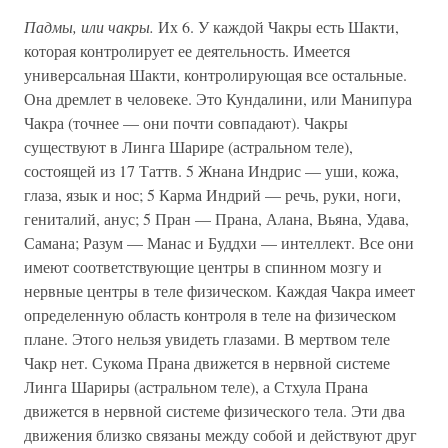
Падмы, или чакры.
Их 6. У каждой Чакры есть Шакти,
которая контролирует ее деятельность. Имеется
универсальная Шакти, контролирующая все остальные.
Она дремлет в человеке. Это Кундалини, или Манипура
Чакра (точнее — они почти совпадают). Чакры
существуют в Линга Шарире (астральном теле),
состоящей из 17 Таттв. 5 Жнана Индрис — уши, кожа,
глаза, язык и нос; 5 Карма Индрий — речь, руки, ноги,
гениталий, анус; 5 Пран — Прана, Алана, Вьяна, Удава,
Самана; Разум — Манас и Буддхи — интеллект. Все они
имеют соответствующие центры в спинном мозгу и
нервные центры в теле физическом. Каждая Чакра имеет
определенную область контроля в теле на физическом
плане. Этого нельзя увидеть глазами. В мертвом теле
Чакр нет. Сукома Прана движется в нервной системе
Линга Шариры (астральном теле), а Стхула Прана
движется в нервной системе физического тела. Эти два
движения близко связаны между собой и действуют друг