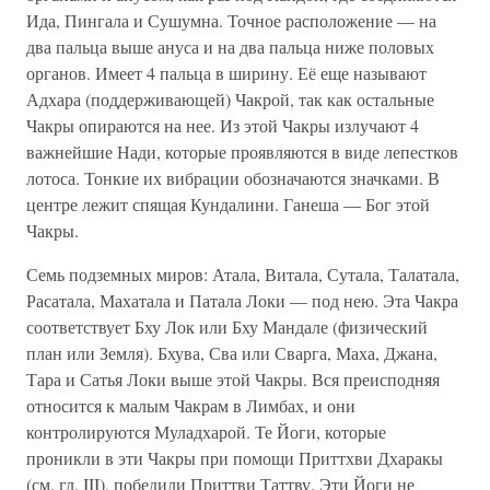
Ида, Пингала и Сушумна. Точное расположение — на
два пальца выше ануса и на два пальца ниже половых
органов. Имеет 4 пальца в ширину. Её еще называют
Адхара (поддерживающей) Чакрой, так как остальные
Чакры опираются на нее. Из этой Чакры излучают 4
важнейшие Нади, которые проявляются в виде лепестков
лотоса. Тонкие их вибрации обозначаются значками. В
центре лежит спящая Кундалини. Ганеша — Бог этой
Чакры.
Семь подземных миров: Атала, Витала, Сутала, Талатала,
Расатала, Махатала и Патала Локи — под нею. Эта Чакра
соответствует Бху Лок или Бху Мандале (физический
план или Земля). Бхува, Сва или Сварга, Маха, Джана,
Тара и Сатья Локи выше этой Чакры. Вся преисподняя
относится к малым Чакрам в Лимбах, и они
контролируются Муладхарой. Те Йоги, которые
проникли в эти Чакры при помощи Приттхви Дхаракы
(см. гл. III), победили Приттви Таттву. Эти Йоги не