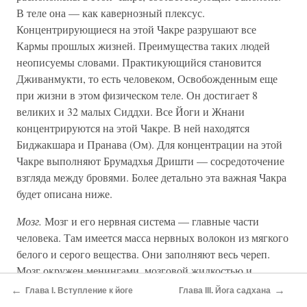
В теле она — как кавернозный плексус.
Концентрирующиеся на этой Чакре разрушают все
Кармы прошлых жизней. Преимущества таких людей
неописуемы словами. Практикующийся становится
Дживанмукти, то есть человеком, Освобожденным еще
при жизни в этом физическом теле. Он достигает 8
великих и 32 малых Сиддхи. Все Йоги и Жнани
концентрируются на этой Чакре. В ней находятся
Биджакшара и Пранава (Ом). Для концентрации на этой
Чакре выполняют Брумадхья Дришти — сосредоточение
взгляда между бровями. Более детально эта важная Чакра
будет описана ниже.
Мозг.
Мозг и его нервная система — главные части
человека. Там имеется масса нервных волокон из мягкого
белого и серого вещества. Они заполняют весь череп.
Мозг окружен менингами, мозговой жидкостью и
плотными сплетениями связан с черепными костями. В
←
→
Глава I. Вступление к йоге
Глава III. Йога садхана
нем проходят цепи кровеносных потоков, снабжающие