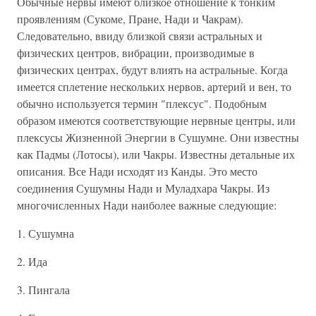
Обычные нервы имеют близкое отношение к тонким
проявлениям (Сукоме, Пране, Нади и Чакрам).
Следовательно, ввиду близкой связи астральных и
физических центров, вибрации, производимые в
физических центрах, будут влиять на астральные. Когда
имеется сплетение нескольких нервов, артерий и вен, то
обычно используется термин "плексус". Подобным
образом имеются соответствующие нервные центры, или
плексусы Жизненной Энергии в Сушумне. Они известны
как Падмы (Лотосы), или Чакры. Известны детальные их
описания. Все Нади исходят из Канды. Это место
соединения Сушумны Нади и Муладхара Чакры. Из
многочисленных Нади наиболее важные следующие:
1. Сушумна
2. Ида
3. Пингала