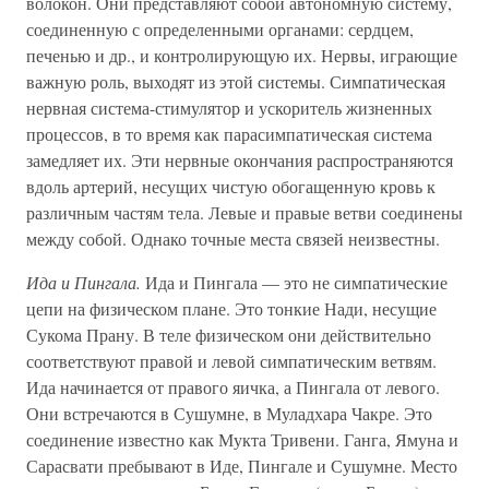
волокон. Они представляют собой автономную систему,
соединенную с определенными органами: сердцем,
печенью и др., и контролирующую их. Нервы, играющие
важную роль, выходят из этой системы. Симпатическая
нервная система-стимулятор и ускоритель жизненных
процессов, в то время как парасимпатическая система
замедляет их. Эти нервные окончания распространяются
вдоль артерий, несущих чистую обогащенную кровь к
различным частям тела. Левые и правые ветви соединены
между собой. Однако точные места связей неизвестны.
Ида и Пингала.
Ида и Пингала — это не симпатические
цепи на физическом плане. Это тонкие Нади, несущие
Сукома Прану. В теле физическом они действительно
соответствуют правой и левой симпатическим ветвям.
Ида начинается от правого яичка, а Пингала от левого.
Они встречаются в Сушумне, в Муладхара Чакре. Это
соединение известно как Мукта Тривени. Ганга, Ямуна и
Сарасвати пребывают в Иде, Пингале и Сушумне. Место