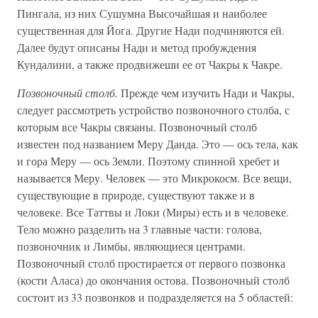
Пингала, из них Сушумна Высочайшая и наиболее
существенная для Йога. Другие Нади подчиняются ей.
Далее будут описаны Нади и метод пробуждения
Кундалини, а также продвижеши ее от Чакры к Чакре.
Позвоночный столб.
Прежде чем изучить Нади и Чакры,
следует рассмотреть устройство позвоночного столба, с
которым все Чакры связаны. Позвоночный столб
известен под названием Меру Данда. Это — ось тела, как
и гора Меру — ось Земли. Поэтому спинной хребет и
называется Меру. Человек — это Микрокосм. Все вещи,
существующие в природе, существуют также и в
человеке. Все Таттвы и Локи (Миры) есть и в человеке.
Тело можно разделить на 3 главные части: голова,
позвоночник и Лимбы, являющиеся центрами.
Позвоночный столб простирается от первого позвонка
(кости Аласа) до окончания остова. Позвоночный столб
состоит из 33 позвонков и подразделяется на 5 областей: