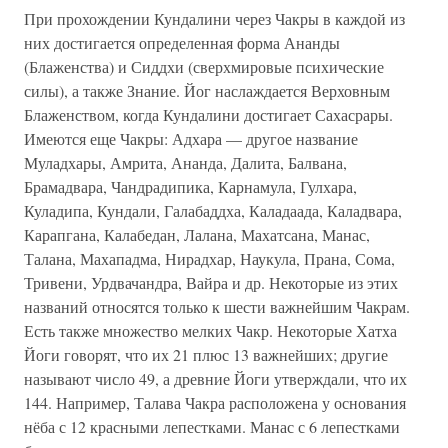
При прохождении Кундалини через Чакры в каждой из
них достигается определенная форма Ананды
(Блаженства) и Сиддхи (сверхмировые психические
силы), а также Знание. Йог наслаждается Верховным
Блаженством, когда Кундалини достигает Сахасрары.
Имеются еще Чакры: Адхара — другое название
Муладхары, Амрита, Ананда, Далита, Балвана,
Брамадвара, Чандрадипика, Карнамула, Гулхара,
Куладипа, Кундали, Галабаддха, Каладаада, Каладвара,
Карапгана, Калабедан, Лалана, Махатсана, Манас,
Талана, Махападма, Нирадхар, Наукула, Прана, Сома,
Тривени, Урдвачандра, Вайра и др. Некоторые из этих
названий относятся только к шести важнейшим Чакрам.
Есть также множество мелких Чакр. Некоторые Хатха
Йоги говорят, что их 21 плюс 13 важнейших; другие
называют число 49, а древние Йоги утверждали, что их
144. Например, Талава Чакра расположена у основания
нёба с 12 красными лепестками. Манас с 6 лепестками