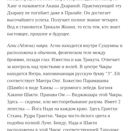
Ханг и называется Акаша Дхараной. Практикующий эту
Дхарану не погибает даже в Пралайе. Он достигает
высочайшего успеха. Получает полное знание четырех
Вед и становится Трикали Жнани, то есть тем, кто знает
настоящее, прошлое и будущее.
Агни (Аджна) чакра.
Агни находится внутри Сушумны и
расположена в обычном, физическом теле между
бровями, позади глаз. Известна и как Трикута. Отвечает
за контроль над чувствами и волей. В центре Чакры
находится Янтра, напоминающая русскую букву "3". Ей
соответствует Мантра Онг. Божество Парамашива
(Шамбо) в виде Хамзы — огромного лебедя. Богиня
Хакини Шакти. Пранава Ом — Виджакшара этой Чакры.
Здесь — сиденье, или местопребывание разума. Имеет 2
лепестка — Йога Нади на каждом краю. Здесь Грантхи
Стхана, Рудра Грантхи. Чакра чисто-белого цвета и
подобна полной Луне. Бинду, Нада и Шакти
расположены в этой Чакре, соответствующей Таполоке.