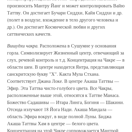
произносить Мантру Йанг и может контролировать Вайю
Таттву. Он достигает Бучари Сиддхи, Кайя Сиддхи и др.
(полет в воздухе, вхождение в тело другого человека и
др.). Он достигает Космической любви и других
саттвических качеств.
Вишудхи чакра.
Расположена в Сушумне у основания
горла. Символизирует Жизненный центр, отвечающий за
слух, речевой контроль и т.д. Концентрация на Чакре — в
области шеи. В центре находится Янтра, представляющая
санскритскую букву "X". Какта Мула Стхана.
Соответствует Джана Локе. В центре Акаша Таттвы —
Эфир. Эта Таттва чисто-голубого цвета. Все Чакры,
расположенные выше этой, относятся к Таттве Манаса.
Божество Садашивы — Итара Линга, Богиня — Шакини.
Отсюда излучают 18 Йога Нади. Акаша Мандала —
область Эфира вокруг, в виде полной Луны. Биджа
Акаша Таттвы Хам в центре — белого цвета.
Концентрация на этой Чакре сопровождается Мантрой