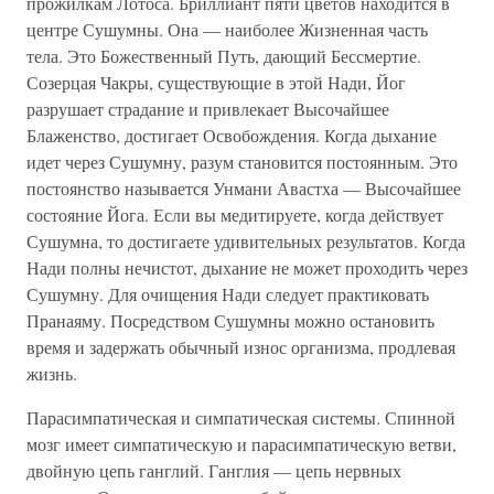
прожилкам Лотоса. Бриллиант пяти цветов находится в
центре Сушумны. Она — наиболее Жизненная часть
тела. Это Божественный Путь, дающий Бессмертие.
Созерцая Чакры, существующие в этой Нади, Йог
разрушает страдание и привлекает Высочайшее
Блаженство, достигает Освобождения. Когда дыхание
идет через Сушумну, разум становится постоянным. Это
постоянство называется Унмани Авастха — Высочайшее
состояние Йога. Если вы медитируете, когда действует
Сушумна, то достигаете удивительных результатов. Когда
Нади полны нечистот, дыхание не может проходить через
Сушумну. Для очищения Нади следует практиковать
Пранаяму. Посредством Сушумны можно остановить
время и задержать обычный износ организма, продлевая
жизнь.
Парасимпатическая и симпатическая системы. Спинной
мозг имеет симпатическую и парасимпатическую ветви,
двойную цепь ганглий. Ганглия — цепь нервных