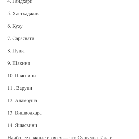
4. Гандхари
5. Хастхаджива
6. Куху
7. Сарасвати
8. Пуша
9. Шакини
10. Паясвини
11 . Варуни
12. Аламбуша
13. Вишводхара
14. Яшасвини
Наиболее важные из всех — это Сушумна, Ида и