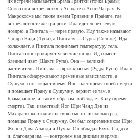
их встречи называется Брама Грантхи (точка Брамы).
Снова они встречаются в Анахате и Агни Чакрах. В
Макрокосме мы также имеем Тривени в Прайяге, где
встречаются те же три реки. Ида идет через левую
ноздрю, а Пингала — через правую. Иду также называют
Чандра Нади (Луна), а Пингалу — Сурья (Солнце). Ида
охлаждает, а Пингала поднимает температуру тела.
Пингала контролирует усвоение пищи. Ида имеет
бледный цвет (Шакти Рупа). Она — великий
расточитель. Пингала — ярко-красная (Рудра Рупа). Ида и
Пингала обнаруживают временные зависимости, а
Сушумна поглощает время. Йог знает время своей смерти
и помещает Прану в Сушумну, держит ее там, в
Брамарандре, и, таким образом, побеждает Калу (время
смерти). Так, известный Йог Шри Чанд Дэв из
Махараштры отодвигал свою смерть несколько раз,
помещая Прану в Сушумну. Он был современником Шри
Жнана Дэва Аланди и Пууна. Он обладал Бхута Сиддхи
и, благодаря им, — контролем над дикими зверями.