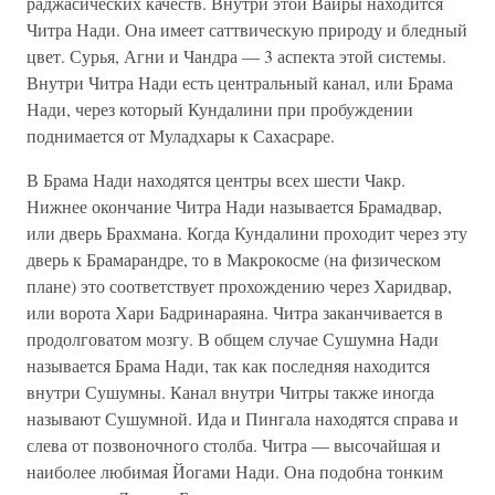
раджасических качеств. Внутри этой Вайры находится
Читра Нади. Она имеет саттвическую природу и бледный
цвет. Сурья, Агни и Чандра — 3 аспекта этой системы.
Внутри Читра Нади есть центральный канал, или Брама
Нади, через который Кундалини при пробуждении
поднимается от Муладхары к Сахасраре.
В Брама Нади находятся центры всех шести Чакр.
Нижнее окончание Читра Нади называется Брамадвар,
или дверь Брахмана. Когда Кундалини проходит через эту
дверь к Брамарандре, то в Макрокосме (на физическом
плане) это соответствует прохождению через Харидвар,
или ворота Хари Бадринараяна. Читра заканчивается в
продолговатом мозгу. В общем случае Сушумна Нади
называется Брама Нади, так как последняя находится
внутри Сушумны. Канал внутри Читры также иногда
называют Сушумной. Ида и Пингала находятся справа и
слева от позвоночного столба. Читра — высочайшая и
наиболее любимая Йогами Нади. Она подобна тонким