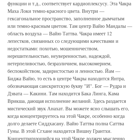
функции и т.д., соответствует кардиоплексусу. Эта Чакра
Маха Локи темно-красного цвета. Внутри —
гексагональное пространство, заполненное дымчатым
или темно-красным цветом. Там центр Вайю Мандалы —
область воздуха — Вайю Таттва. Чакра имеет 12
лепестков, связанных со следующими качествами и
недостатками: похотью, мошенничеством,
нерешительностью, неуверенностью, надеждой,
нетерпеливостью, безразличием, высокомерием,
беспокойством, задиристостью и ленностью. Йам —
Биджа Вайю, то есть в центре Чакры находится Янтра,
обозначающая санскритскую букву "И". Бог — Рудра и
Дэвата — Какини. Там находится Бака Линга, Кама
Врикша, дающая исполнение желаний. Здесь раздается
мистический звук Анахат. Вы можете ясно слышать его,
когда концентрируетесь на этой Чакре, особенно когда
долго делаете Сиддхасану. Вайю Таттва полна Саттва
Гуны. В этой Сгхане находится Вишну Грантхи.
Концентрирующийся на этой Чакре должен мысленно