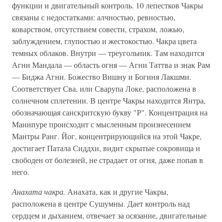
функции и двигательный контроль. 10 лепестков Чакры
связаны с недостатками: алчностью, ревностью,
коварством, отсутствием совести, страхом, ложью,
заблуждением, глупостью и жестокостью. Чакра цвета
темных облаков. Внутри — треугольник. Там находится
Агни Мандала — область огня — Агни Таттва и знак Рам
— Биджа Агни. Божество Вишну и Богиня Лакшми.
Соответствует Сва, или Сварупа Локе, расположена в
солнечном сплетении. В центре Чакры находится Янтра,
обозначающая санскритскую букву "Р". Концентрация на
Манипуре происходит с мысленным произнесением
Мантры Ранг. Йог, концентрирующийся на этой Чакре,
достигает Патала Сиддхи, видит скрытые сокровища и
свободен от болезней, не страдает от огня, даже попав в
него.
Анахата чакра.
Анахата, как и другие Чакры,
расположена в центре Сушумны. Дает контроль над
сердцем и дыханием, отвечает за осязание, двигательные