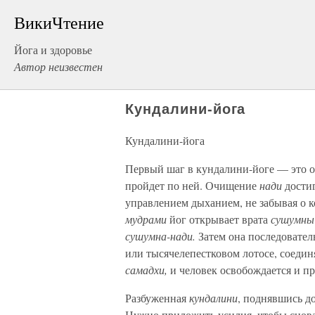
ВикиЧтение
Йога и здоровье
Автор неизвестен
Кундалини-йога
Кундалини-йога
Первый шаг в кундалини-йоге — это
пройдет по ней. Очищение
нади
достиг
управлением дыханием, не забывая о 
мудрами
йог открывает врата
сушумны
сушумна-нади.
Затем она последовател
или тысячелепестковом лотосе, соеди
самадхи,
и человек освобождается и п
Разбуженная
кундалини
, поднявшись д
Нужно приложить усилия, чтобы снова