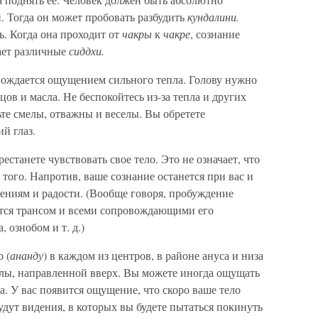
. Тогда он может пробовать разбудить
кундалини.
. Когда она проходит от
чакры
к
чакре
, сознание
тает различные
сиддхи.
ождается ощущением сильного тепла. Голову нужно
цов и масла. Не беспокойтесь из-за тепла и других
те смелы, отважны и веселы. Вы обретете
й глаз.
рестанете чувствовать свое тело. Это не означает, что
 того. Напротив, ваше сознание останется при вас и
ениям и радости. (Вообще говоря, пробуждение
тся трансом и всеми сопровождающими его
ознобом и т. д.)
 (
ананду
) в каждом из центров, в районе ануса и низа
лы, направленной вверх. Вы можете иногда ощущать
. У вас появится ощущение, что скоро ваше тело
удут видения, в которых вы будете пытаться покинуть