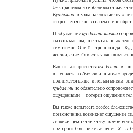
бесстрастным и свободным от желаний
Кундалини
похожа на блистающую нить
открывается слой за слоем и йог обре
Пробуждение
кундалини-шакти
сопров
смазать маслом, поесть сахарных леден
симптомов. Они быстро проходят. Будь
ясновидение. Откроется ваш внутренни
Как только проснется
кундалини
, вы пе
вы упадете в обморок или что-то вроде
поднимется выше, к новым мирам, вид
кундалини
не обязательно сопровождае
ощущениями —потерей ощущения тела, 
Вы также испытаете особое блаженство
позвоночника возникнет ощущение си
сильное щекотание внизу позвоночника
претерпит большие изменения. У вас б