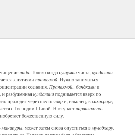
 очищение
нади
. Только когда
сушумна
чиста,
кундалини
ается занятиями
пранаямой
. Нужно заниматься
концентрации сознания.
Пранаямой,, бандхами
и
, и разбуженная
кундалини
поднимается вверх по
ьно проходит через шесть
чакр
и, наконец, в
сахасраре,
няется с Господом Шивой. Наступает
нирвикалъпа-
риобретает божественную силу.
о
манипуры
, может затем снова опуститься в
муладхару.
 поднять ее. Человек должен быть абсолютно