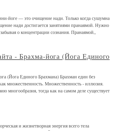
ни-йоге — это очищение нади. Только когда сушумна
ищение нади достигается занятиями пранаямой. Нужно
забывая о концентрации сознания. Пранаямой,,
айта - Брахма-йога (Йога Единого
йога (Йога Единого Брахмана) Брахман един без
 как множественность. Множественность - иллюзия.
ию многообразия, тогда как на самом деле существует
орческая и жизнетворная энергия всего тела