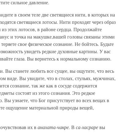
тите сильное давление.
идите в своем теле две светящиеся нити, в которых на
ходятся светящиеся лотосы. Нити проходят через образ
 из этих лотосов, в районе сердца. Продолжайте
анус и точка на макушке,вашей головы связаны этими
теряете свое физическое сознание. Не бойтесь. Будьте
озможность увидеть редкие духовные картины. У вас
ывайте глаза. Вы вернетесь к нормальному сознанию.
. Вы станете любить все сущее, вы ощутите, что весь
ом виде. Вы увидите, что в столах, стульях, мужчинах,
тся сознание, так же как в сосуде содержится
едметы состоят из этого сознания. Это редкое
 Вы узнаете, что Бог присутствует во всех вещах в
яете ощущение материальной природы вещей,
очувствовав их в
анахата-чакре.
В
са-хасраре
вы