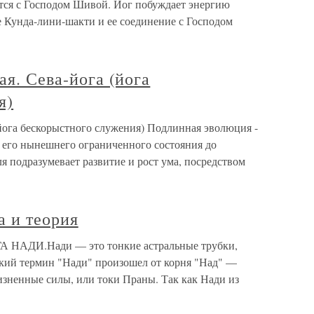
тся с Господом Шивой. Йог побуждает энергию
е Кунда-лини-шакти и ее соединение с Господом
ая. Сева-йога (йога
я)
 (йога бескорыстного служения) Подлинная эволюция -
т его нынешнего ограниченного состояния до
я подразумевает развитие и рост ума, посредством
а и теория
ОГА НАДИ.Нади — это тонкие астральные трубки,
кий термин "Нади" произошел от корня "Над" —
изненные силы, или токи Праны. Так как Нади из