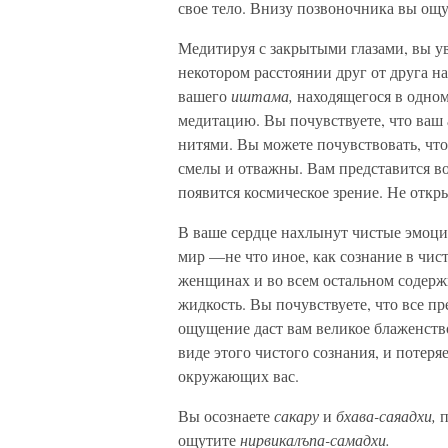
свое тело. Внизу позвоночника вы ощу
Медитируя с закрытыми глазами, вы ув
некотором расстоянии друг от друга на
вашего
иштама,
находящегося в одном
медитацию. Вы почувствуете, что ваш 
нитями. Вы можете почувствовать, что 
смелы и отважны. Вам представится в
появится космическое зрение. Не откр
В ваше сердце нахлынут чистые эмоции
мир —не что иное, как сознание в чист
женщинах и во всем остальном содержи
жидкость. Вы почувствуете, что все пр
ощущение даст вам великое блаженство.
виде этого чистого сознания, и потер
окружающих вас.
Вы осознаете
сакару
и
бхава-саяадхи,
п
ощутите
нирвикалъпа-самадхи.