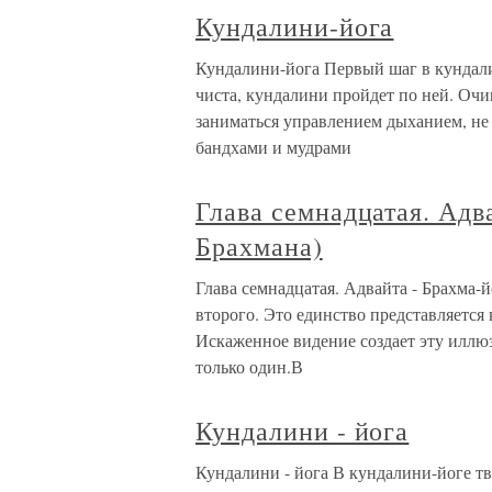
Кундалини-йога
Кундалини-йога Первый шаг в кундали
чиста, кундалини пройдет по ней. Оч
заниматься управлением дыханием, не 
бандхами и мудрами
Глава семнадцатая. Адв
Брахмана)
Глава семнадцатая. Адвайта - Брахма-
второго. Это единство представляется
Искаженное видение создает эту иллюз
только один.В
Кундалини - йога
Кундалини - йога В кундалини-йоге тв