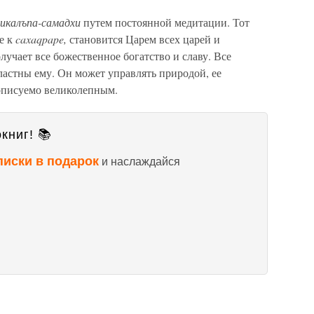
икалъпа-самадхи
путем постоянной медитации. Тот
е к
caxaqpape,
становится Царем всех царей и
учает все божественное богатство и славу. Все
ластны ему. Он может управлять природой, ее
описуемо великолепным.
книг! 📚
писки в подарок
и наслаждайся