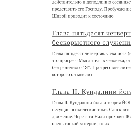
действительно и доподлинно соединяе
представить его Господу. Пробуждени
Шивой приводит к состоянию
Глава пятьдесят четверт
бескорыстного служени
Глава пятьдесят четвертая. Сева-йога
это прогресс Мыслителя в человека, о
безграничного "Я". Прогресс мыслител
которого он мыслит.
Глава II. Кундалини йог
Глава II. Кундалини йога и теория Й
несущие психические токи. Санскритс
движение. Через эти Нади проходят Ж
очень тонкой материи, то их