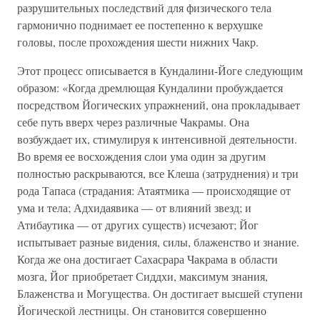
разрушительных последствий для физического тела
гармонично поднимает ее постепенно к верхушке
головы, после прохождения шести нижних Чакр.
Этот процесс описывается в Кундалини-Йоге следующим
образом: «Когда дремлющая Кундалини пробуждается
посредством Йогических упражнений, она прокладывает
себе путь вверх через различные Чакрамы. Она
возбуждает их, стимулируя к интенсивной деятельности.
Во время ее восхождения слои ума один за другим
полностью раскрываются, все Клеша (затруднения) и три
рода Тапаса (страдания: Атаятмика — происходящие от
ума и тела; Адхидаявика — от влияний звезд; и
Атибаутика — от других существ) исчезают; Йог
испытывает разные видения, силы, блаженство и знание.
Когда же она достигает Сахасрара Чакрама в области
мозга, Йог приобретает Сиддхи, максимум знания,
Блаженства и Могущества. Он достигает высшей ступени
Йогической лестницы. Он становится совершенно