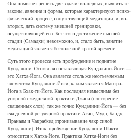
Она помогает решить две задачи: во-первых, выявить те
законы, явления и формы, которые характеризуют психо-
физический процесс, сопутствующий медитации, и, во-
вторых, дать систему внешней тренировки,
осуществляющей его. Без этого достижение высшей
стадии (Самадхи) невозможно, и, стало быть, занятие
медитацией является бесполезной тратой времени.
Суть этого процесса есть пробуждение и поднятие
Кундалини. Основная составляющая Кундалини-Йоги —
это Хатха-Йога. Она является столь же неотъемлемым
элементом Кундалини-Йоги, каким является Мантра-
Йога в Бхак-ти-Йоге. Как последняя немыслима без
упорной ежедневной практики Джапа (повторение
священных слов), так же точно Кундалини-Йога — без
ежедневной регулярной практики Асан, Мудр, Бандх,
Пранаям и Чакрабхед (пронизывание чакр силой
Кундалини). Итак, пробуждение Кундалини Шакти
относится к Хатха-Йоге. Практика Хатха-Йоги без