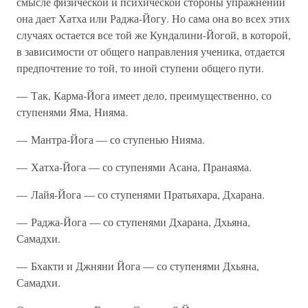
смысле физической и психической стороны упражнений
она дает Хатха или Раджа-Йогу. Но сама она во всех этих
случаях остается все той же Кундалини-Йогой, в которой,
в зависимости от общего направления ученика, отдается
предпочтение то той, то иной ступени общего пути.
— Так, Карма-Йога имеет дело, преимущественно, со
ступенями Яма, Нияма.
— Мантра-Йога — со ступенью Нияма.
— Хатха-Йога — со ступенями Асана, Пранаяма.
— Лайя-Йога — со ступенями Пратьяхара, Дхарана.
— Раджа-Йога — со ступенями Дхарана, Дхьяна,
Самадхи.
— Бхакти и Джняни Йога — со ступенями Дхьяна,
Самадхи.