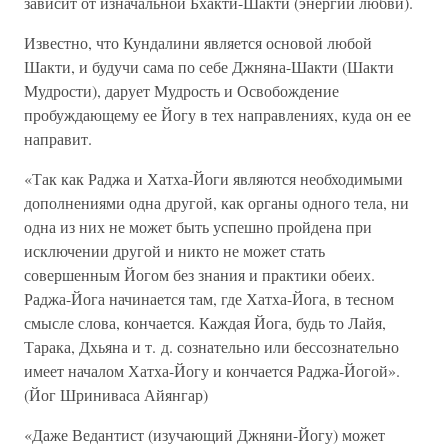
зависит от изначальной Бхакти-Шакти (энергии любви).
Известно, что Кундалини является основой любой
Шакти, и будучи сама по себе Джняна-Шакти (Шакти
Мудрости), дарует Мудрость и Освобождение
пробуждающему ее Йогу в тех направлениях, куда он ее
направит.
«Так как Раджа и Хатха-Йоги являются необходимыми
дополнениями одна другой, как органы одного тела, ни
одна из них не может быть успешно пройдена при
исключении другой и никто не может стать
совершенным Йогом без знания и практики обеих.
Раджа-Йога начинается там, где Хатха-Йога, в тесном
смысле слова, кончается. Каждая Йога, будь то Лайя,
Тарака, Дхьяна и т. д. сознательно или бессознательно
имеет началом Хатха-Йогу и кончается Раджа-Йогой».
(Йог Шриниваса Айянгар)
«Даже Ведантист (изучающий Джняни-Йогу) может