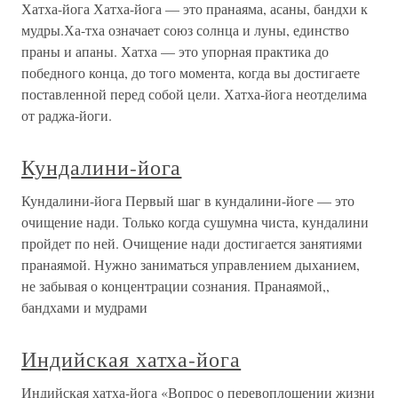
Хатха-йога Хатха-йога — это пранаяма, асаны, бандхи к
мудры.Ха-тха означает союз солнца и луны, единство
праны и апаны. Хатха — это упорная практика до
победного конца, до того момента, когда вы достигаете
поставленной перед собой цели. Хатха-йога неотделима
от раджа-йоги.
Кундалини-йога
Кундалини-йога Первый шаг в кундалини-йоге — это
очищение нади. Только когда сушумна чиста, кундалини
пройдет по ней. Очищение нади достигается занятиями
пранаямой. Нужно заниматься управлением дыханием,
не забывая о концентрации сознания. Пранаямой,,
бандхами и мудрами
Индийская хатха-йога
Индийская хатха-йога «Вопрос о перевоплощении жизни