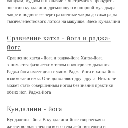
бандхам, мудром и пранаяме. Он стремится пробудить
энергию кундалини, дремлющую в опорной муладхара-
чакре и поднять ее через различные чакры до сахасрары -
тысячелепесткового лотоса на макушке. Здесь Кундалини
Сравнение хатха - йога и раджа-
йога
Сравнение хатха - йога и раджа-йога Хатха-йога
занимается физическим телом и контролем дыхания.
Раджа-йога имеет дело с умом. Раджа-йога и хатха-йога
взаимозависимы. Они дополняют друг друга. Никто не
может стать совершенным йогом без знания практики
обеих йог. Раджа-йога
Кундалини - йога
Кундалини - йога В кундалини-йоге творческая и
жизнетворная энергия всего тела действительно и