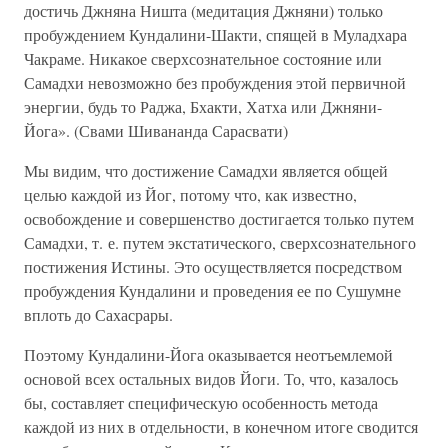
достичь Джняна Ништа (медитация Джняни) только
пробуждением Кундалини-Шакти, спящей в Муладхара
Чакраме. Никакое сверхсознательное состояние или
Самадхи невозможно без пробуждения этой первичной
энергии, будь то Раджа, Бхакти, Хатха или Джняни-
Йога». (Свами Шивананда Сарасвати)
Мы видим, что достижение Самадхи является общей
целью каждой из Йог, потому что, как известно,
освобождение и совершенство достигается только путем
Самадхи, т. е. путем экстатического, сверхсознательного
постижения Истины. Это осуществляется посредством
пробуждения Кундалини и проведения ее по Сушумне
вплоть до Сахасрары.
Поэтому Кундалини-Йога оказывается неотъемлемой
основой всех остальных видов Йоги. То, что, казалось
бы, составляет специфическую особенность метода
каждой из них в отдельности, в конечном итоге сводится