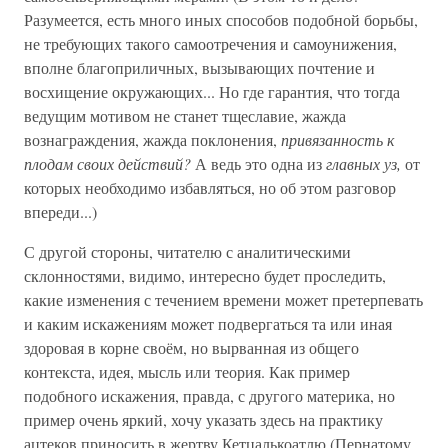
Разумеется, есть много иных способов подобной борьбы,
не требующих такого самоотречения и самоунижения,
вполне благоприличных, вызывающих почтение и
восхищение окружающих... Но где гарантия, что тогда
ведущим мотивом не станет тщеславие, жажда
вознаграждения, жажда поклонения,
привязанность к
плодам своих действий?
А ведь это одна из
главных уз,
от
которых необходимо избавляться, но об этом разговор
впереди...)
С другой стороны, читателю с аналитическими
склонностями, видимо, интересно будет проследить,
какие изменения с течением времени может претерпевать
и каким искажениям может подвергаться та или иная
здоровая в корне своём, но вырванная из общего
контекста, идея, мысль или теория. Как пример
подобного искажения, правда, с другого материка, но
пример очень яркий, хочу указать здесь на практику
ацтеков приносить в жертву Кетцалькоатлю (Пернатому