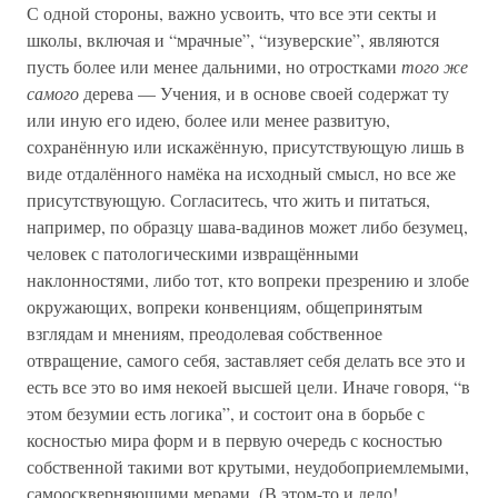
С одной стороны, важно усвоить, что все эти секты и
школы, включая и “мрачные”, “изуверские”, являются
пусть более или менее дальними, но отростками
того же
самого
дерева — Учения, и в основе своей содержат ту
или иную его идею, более или менее развитую,
сохранённую или искажённую, присутствующую лишь в
виде отдалённого намёка на исходный смысл, но все же
присутствующую. Согласитесь, что жить и питаться,
например, по образцу шава-вадинов может либо безумец,
человек с патологическими извращёнными
наклонностями, либо тот, кто вопреки презрению и злобе
окружающих, вопреки конвенциям, общепринятым
взглядам и мнениям, преодолевая собственное
отвращение, самого себя, заставляет себя делать все это и
есть все это во имя некоей высшей цели. Иначе говоря, “в
этом безумии есть логика”, и состоит она в борьбе с
косностью мира форм и в первую очередь с косностью
собственной такими вот крутыми, неудобоприемлемыми,
самооскверняющими мерами. (В этом-то и дело!