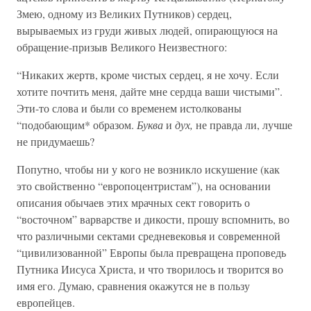
Змею, одному из Великих Путников) сердец,
вырываемых из груди живых людей, опирающуюся на
обращение-призыв Великого Неизвестного:
“Никаких жертв, кроме чистых сердец, я не хочу. Если
хотите почтить меня, дайте мне сердца ваши чистыми”.
Эти-то слова и были со временем истолкованы
“подобающим* образом.
Буква
и
дух,
не правда ли, лучше
не придумаешь?
Попутно, чтобы ни у кого не возникло искушение (как
это свойственно “европоцентристам”), на основании
описания обычаев этих мрачных сект говорить о
“восточном” варварстве и дикости, прошу вспомнить, во
что различными сектами средневековья и современной
“цивилизованной” Европы была превращена проповедь
Путника Иисуса Христа, и что творилось и творится во
имя его. Думаю, сравнения окажутся не в пользу
европейцев.