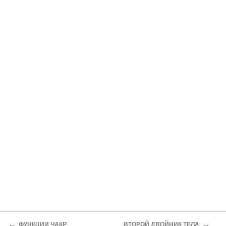
←
→
ФУНКЦИИ ЧАКР
ВТОРОЙ ДВОЙНИК ТЕЛА