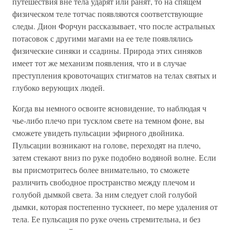
путешествия вне тела ударят или ранят, то на спящем
физическом теле тотчас появляются соответствующие
следы. Дион Форчун рассказывает, что после астральных
потасовок с другими магами на ее теле появлялись
физические синяки и ссадины. Природа этих синяков
имеет тот же механизм появления, что и в случае
преступления кровоточащих стигматов на телах святых и
глубоко верующих людей.
Когда вы немного освоите ясновидение, то наблюдая ч
чье-либо плечо при тусклом свете на темном фоне, вы
сможете увидеть пульсации эфирного двойника.
Пульсации возникают на голове, переходят на плечо,
затем стекают вниз по руке подобно водяной волне. Если
вы присмотритесь более внимательно, то сможете
различить свободное пространство между плечом и
голубой дымкой света. За ним следует слой голубой
дымки, которая постепенно тускнеет, по мере удаления от
тела. Ее пульсация по руке очень стремительна, и без