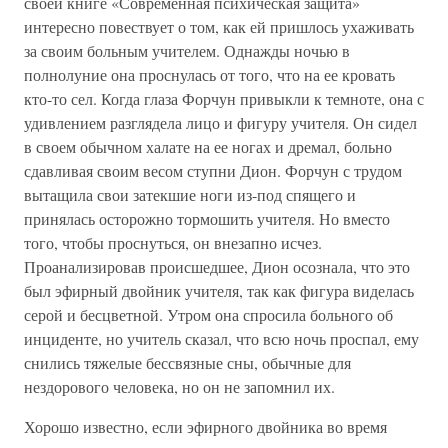
своей книге «Современная психическая защита»
интересно повествует о том, как ей пришлось ухаживать
за своим больным учителем. Однажды ночью в
полнолуние она проснулась от того, что на ее кровать
кто-то сел. Когда глаза Форчун привыкли к темноте, она с
удивлением разглядела лицо и фигуру учителя. Он сидел
в своем обычном халате на ее ногах и дремал, больно
сдавливая своим весом ступни Дион. Форчун с трудом
вытащила свои затекшие ноги из-под спящего и
принялась осторожно тормошить учителя. Но вместо
того, чтобы проснуться, он внезапно исчез.
Проанализировав происшедшее, Дион осознала, что это
был эфирный двойник учителя, так как фигура виделась
серой и бесцветной. Утром она спросила больного об
инциденте, но учитель сказал, что всю ночь проспал, ему
снились тяжелые бессвязные сны, обычные для
нездорового человека, но он не запомнил их.
Хорошо известно, если эфирного двойника во время