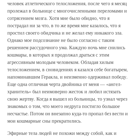
человек атлетического телосложения, после чего я месяц
пролежал в больнице с многочисленными переломами и
сотрясением мозга. Хотя мне было обидно, что я
пострадал ни за что, в то же время мне казалось, что я
простил своего обидчика и не желал ему никакого зла.
Однако мое подсознание не было согласно с таким
решением рассудочного ума. Каждую ночь мне снились
кошмары, в которых я продолжал драться с этим
агрессивным молодым человеком. Обладая хилым
телосложением, в сновидениях я казался себе богатырем,
напоминавшим Геракла, и неизменно одерживал победу.
Еще одна отличная черта двойника от меня — «ангел-
хранитель» был неимоверно жесток и любил истязать
свою жертву. Когда я вышел из больницы, то узнал через
знакомых о том, что моего недруга постигло большое
несчастье. Потом он внезапно куда-то пропал без вести и
мои кошмарные сны прекратились.
Эфирные тела людей не похожи между собой, как и