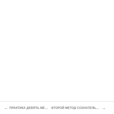
←
→
ПРАКТИКА ДЕВЯТЬ МЕТОДОВ ПРОЕКЦИЙ
ВТОРОЙ МЕТОД СОЗНАТЕЛЬНЫЕ ВЫХОДЫ ВО СНЕ