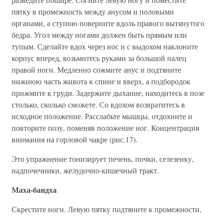
пятку в промежность между анусом и половыми
органами, а ступню поверните вдоль правого вытянутого
бедра. Угол между ногами должен быть прямым или
тупым. Сделайте вдох через нос и с выдохом наклоните
корпус вперед, возьмитесь руками за большой палец
правой ноги. Медленно сожмите анус и подтяните
нижнюю часть живота к спине и вверх, а подбородок
прижмите к груди. Задержите дыхание, находитесь в позе
столько, сколько сможете. Со вдохом возвратитесь в
исходное положение. Расслабьте мышцы, отдохните и
повторите позу, поменяв положение ног. Концентрация
внимания на горловой чакре (рис.17).
Это упражнение тонизирует печень, почки, селезенку,
надпочечники, желудочно-кишечный тракт.
Маха-бандха
Скрестите ноги. Левую пятку подтяните к промежности,