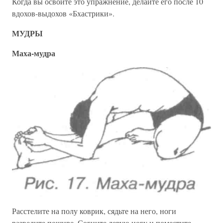
Когда вы освоите это упражнение, делайте его после 10
вдохов-выдохов «Бхастрики».
МУДРЫ
Маха-мудра
Расстелите на полу коврик, сядьте на него, ноги
разведите пошире. Согните левую ногу и поместите