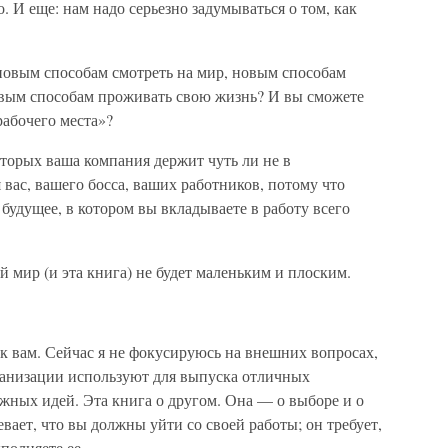
о. И еще: нам надо серьезно задумываться о том, как
 новым способам смотреть на мир, новым способам
овым способам проживать свою жизнь? И вы сможете
рабочего места»?
оторых ваша компания держит чуть ли не в
 вас, вашего босса, ваших работников, потому что
будущее, в котором вы вкладываете в работу всего
й мир (и эта книга) не будет маленьким и плоским.
к вам. Сейчас я не фокусируюсь на внешних вопросах,
рганизации используют для выпуска отличных
жных идей. Эта книга о другом. Она — о выборе и о
вает, что вы должны уйти со своей работы; он требует,
полняете ее.