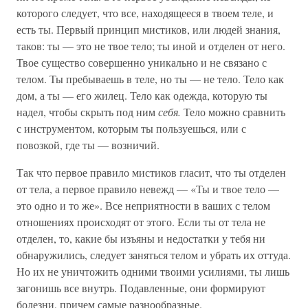
которого следует, что все, находящееся в твоем теле, и
есть ты. Первый принцип мистиков, или людей знания,
таков: ты — это не твое тело; ты иной и отделен от него.
Твое существо совершенно уникально и не связано с
телом. Ты пребываешь в теле, но ты — не тело. Тело как
дом, а ты — его жилец. Тело как одежда, которую ты
надел, чтобы скрыть под ним
себя.
Тело можно сравнить
с инструментом, которым ты пользуешься, или с
повозкой, где ты — возничий.
Так что первое правило мистиков гласит, что ты отделен
от тела, а первое правило невежд — «Ты и твое тело —
это одно и то же». Все неприятности в ваших с телом
отношениях происходят от этого. Если ты от тела не
отделен, то, какие бы изъяны и недостатки у тебя ни
обнаружились, следует заняться телом и убрать их оттуда.
Но их не уничтожить одними твоими усилиями, ты лишь
загонишь все внутрь. Подавленные, они формируют
болезни, причем самые разнообразные.