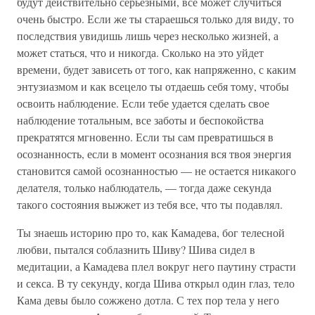
будут действительно серьезными, все может случиться
очень быстро. Если же ты стараешься только для виду, то
последствия увидишь лишь через несколько жизней, а
может статься, что и никогда. Сколько на это уйдет
времени, будет зависеть от того, как напряженно, с каким
энтузиазмом и как всецело ты отдаешь себя тому, чтобы
освоить наблюдение. Если тебе удается сделать свое
наблюдение тотальным, все заботы и беспокойства
прекратятся мгновенно. Если ты сам превратишься в
осознанность, если в момент осознания вся твоя энергия
становится самой осознанностью — не остается никакого
делателя, только наблюдатель, — тогда даже секунда
такого состояния выжжет из тебя все, что ты подавлял.
Ты знаешь историю про то, как Камадева, бог телесной
любви, пытался соблазнить Шиву? Шива сидел в
медитации, а Камадева плел вокруг него паутину страсти
и секса. В ту секунду, когда Шива открыл один глаз, тело
Кама девы было сожжено дотла. С тех пор тела у него