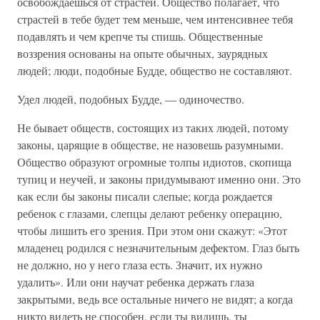
освобождаешься от страстей. Общество полагает, что
страстей в тебе будет тем меньше, чем интенсивнее тебя
подавлять и чем крепче ты спишь. Общественные
воззрения основаны на опыте обычных, заурядных
людей; люди, подобные Будде, общество не составляют.
Удел людей, подобных Будде, — одиночество.
Не бывает обществ, состоящих из таких людей, потому
законы, царящие в обществе, не назовешь разумными.
Общество образуют огромные толпы идиотов, скопища
тупиц и неучей, и законы придумывают именно они. Это
как если бы законы писали слепые; когда рождается
ребенок с глазами, слепцы делают ребенку операцию,
чтобы лишить его зрения. При этом они скажут: «Этот
младенец родился с незначительным дефектом. Глаз быть
не должно, но у него глаза есть. Значит, их нужно
удалить». Или они научат ребенка держать глаза
закрытыми, ведь все остальные ничего не видят; а когда
никто видеть не способен, если ты видишь, ты