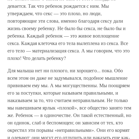
девается. Так что ребенок рождается с ним. Мы
утверждаем, что секс — это плохо, но люди,
повторяющие эти слова, именно благодаря сексу дали
жизнь своему ребенку. Не было бы секса, не было бы и
ребенка. Каждый ребенок — это живое воплощение
секса. Каждая клеточка его тела вылеплена из секса. Все
его тело — материализация секса. А мы говорим, что это
плохо! Что делать ребенку?
Для малыша нет ни плохого, ни хорошего... пока. Обо
всем этом он даже не задумывался, подобное мышление
прививаем ему мы. А мы могущественны. Мы поощряем
его за поступки, которые называем правильными, и
наказываем за то, что считаем неправильным. Не только
мы навешиваем ярлык «плохой», все общество занято тем
же. Ребенок — в одиночестве. Он такой естественный, но
он одинок, слаб и беспомощен; он зависим от тех, кто
окрестил эти порывы «неправильными». Они его кормят
и одевают; они могут его отлупить или наказать еще как-