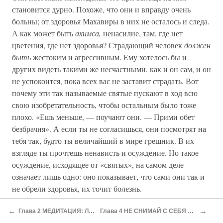
становится дурно. Похоже, что они и вправду очень
больны; от здоровья Махавиры в них не осталось и следа.
А как может быть
ахимса,
ненасилие, там, где нет
цветения, где нет здоровья? Страдающий человек
должен
быть
жестоким и агрессивным. Ему хотелось бы и
других видеть такими же несчастными, как и он сам, и он
не успокоится, пока всех вас не заставит страдать. Вот
почему эти так называемые святые пускают в ход всю
свою изобретательность, чтобы остальным было тоже
плохо. «Ешь меньше, — поучают они. — Прими обет
безбрачия». А если ты не согласишься, они посмотрят на
тебя так, будто ты величайший в мире грешник. В их
взгляде ты прочтешь ненависть и осуждение. Но такое
осуждение, исходящее от «святых», на самом деле
означает лишь одно: оно показывает, что сами они так и
не обрели здоровья, их точит болезнь.
Истинный святой — это человек, который переполнен
←
→
Глава 2 МЕДИТАЦИЯ: ЛЕЗВИЕ БРИТВЫ
Глава 4 НЕ СНИМАЙ С СЕБЯ ОТВЕТСТВЕННОСТИ
бесконечным танцем. Он — беспрестанная музыка.