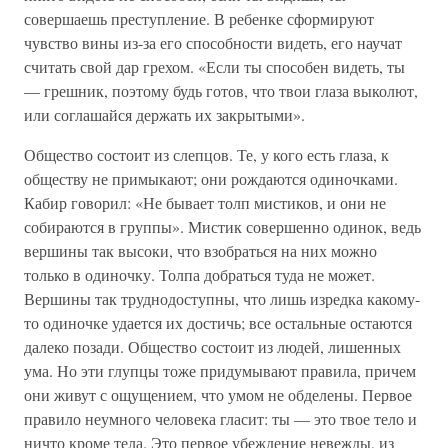
совершаешь преступление. В ребенке сформируют
чувство вины из-за его способности видеть, его научат
считать свой дар грехом. «Если ты способен видеть, ты
— грешник, поэтому будь готов, что твои глаза выколют,
или соглашайся держать их закрытыми».
Общество состоит из слепцов. Те, у кого есть глаза, к
обществу не примыкают; они рождаются одиночками.
Кабир говорил: «Не бывает толп мистиков, и они не
собираются в группы». Мистик совершенно одинок, ведь
вершины так высоки, что взобраться на них можно
только в одиночку. Толпа добраться туда не может.
Вершины так труднодоступны, что лишь изредка какому-
то одиночке удается их достичь; все остальные остаются
далеко позади. Общество состоит из людей, лишенных
ума. Но эти глупцы тоже придумывают правила, причем
они живут с ощущением, что умом не обделены. Первое
правило неумного человека гласит: ты — это твое тело и
ничто кроме тела. Это первое убеждение невежды, из