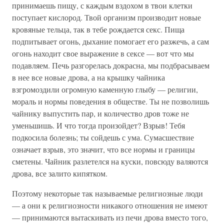
принимаешь пищу, с каждым вздохом в твои клетки
поступает кислород. Твой организм производит новые
кровяные тельца, так в тебе рождается секс. Пища
подпитывает огонь, дыхание помогает его разжечь, а сам
огонь находит свое выражение в сексе — вот что мы
подавляем. Печь разгорелась докрасна, мы подбрасываем
в нее все новые дрова, а на крышку чайника
взгромоздили огромную каменную глыбу — религии,
мораль и нормы поведения в обществе. Ты не позволишь
чайнику выпустить пар, и количество дров тоже не
уменьшишь. И что тогда произойдет? Взрыв! Тебя
подкосила болезнь; ты сойдешь с ума. Сумасшествие
означает взрыв, это значит, что все нормы и границы
сметены. Чайник разлетелся на куски, повсюду валяются
дрова, все залито кипятком.
Поэтому некоторые так называемые религиозные люди
— а они к религиозности никакого отношения не имеют
— принимаются вытаскивать из печи дрова вместо того,