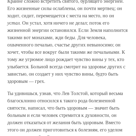
Крайне сложно встретить святого, бурлящего энергией.
Его жизненные силы ослаблены, он почти мертвец; он
ходит, сидит, перемещается с места на место, но он
устал.
Он устал, хотя ничего не делал; поток его
жизненной энергии остановился. Если Земля наполнится
такими вот монахами, жди беды. Для человека,
охваченного печалью, счастье других невыносимо; он
хочет, чтобы все вокруг были такими же печальными. К
тому же угрюмое лицо рождает чувство вины у тех, кто
улыбается. Больной всегда смотрит на здоровье других с
завистью, он создает у них чувство вины, будто быть
здоровым — грех.
Ты удивишься, узнав, что Лев Толстой, который весьма
благосклонно относился к такого рода болезненной
святости, написал, что быть здоровым — значит быть
больным и если человек стремится к духовности, он
должен отказаться от желания быть здоровым. Вместо
этого он должен приготовиться к болезням, его уделом