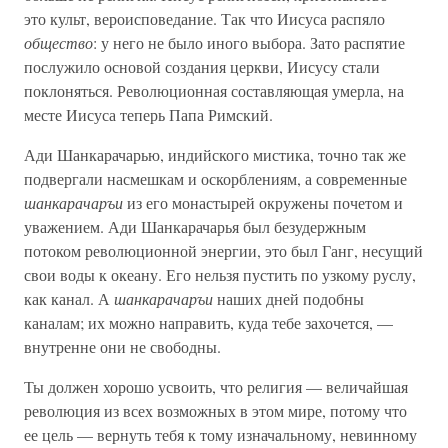
это культ, вероисповедание. Так что Иисуса распяло
общество
: у него не было иного выбора. Зато распятие
послужило основой создания церкви, Иисусу стали
поклоняться. Революционная составляющая умерла, на
месте Иисуса теперь Папа Римский.
Ади Шанкарачарью, индийского мистика, точно так же
подвергали насмешкам и оскорблениям, а современные
шанкарачаръи
из его монастырей окружены почетом и
уважением. Ади Шанкарачарья был безудержным
потоком революционной энергии, это был Ганг, несущий
свои воды к океану. Его нельзя пустить по узкому руслу,
как канал. А
шанкарачаръи
наших дней подобны
каналам; их можно направить, куда тебе захочется, —
внутренне они не свободны.
Ты должен хорошо усвоить, что религия — величайшая
революция из всех возможных в этом мире, потому что
ее цель — вернуть тебя к тому изначальному, невинному