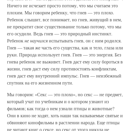
Ничего не исчезает просто потому, что мы считаем это
плохим. Мы говорим ребенку, что гнев — это плохо.
Ребенок слышит, все понимает, но гнев, живущий в нем,
не прекратит свое существование только потому, что мы
его осудили. Ведь гнев — это природный инстинкт.
Ребенок
не научился
испытывать гнев, он с ним родился.
Гнев — такая же часть его существа, как и тело, глаза или
руки. Природа использует гнев. Гнев — это энергия. Без
гнева ребенок не выживет. Гнев даст ему силу бороться в
жизни, гнев даст ему силу противостоять конфликтам,
гнев даст ему внутренний импульс. Гнев — неизбежный
спутник на его жизненном пути.
Мы говорим: «Секс — это плохо», но секс — не предмет,
который учат по учебникам и о котором узнают из
фильмов; как тогда о нем узнали птицы и животные?
Они в кино не ходят, хоть наши так называемые святые и
обвиняют кинофильмы в растлении народа. Еще птицы
не читают книг о сексе, но секс от этого никуда не