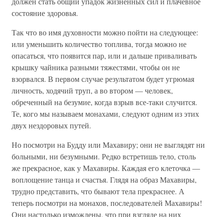
должен стать общий упадок жизненных сил и плачевное
состояние здоровья.
Так что во имя духовности можно пойти на следующее:
или уменьшить количество топлива, тогда можно не
опасаться, что появится пар, или и дальше приваливать
крышку чайника разными тяжестями, чтобы он не
взорвался. В первом случае результатом будет угрюмая
личность, ходячий труп, а во втором — человек,
обреченный на безумие, когда взрыв все-таки случится.
Те, кого мы называем монахами, следуют одним из этих
двух нездоровых путей.
Но посмотри на Будду или Махавиру; они не выглядят ни
больными, ни безумными. Редко встретишь тело, столь
же прекрасное, как у Махавиры. Каждая его клеточка —
воплощение танца и счастья. Глядя на образ Махавиры,
трудно представить, что бывают тела прекраснее. А
теперь посмотри на монахов, последователей Махавиры!
Они настолько измождены, что при взгляде на них