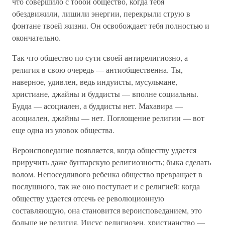
что совершило с тобой общество, когда тебя
обездвижили, лишили энергии, перекрыли струю в
фонтане твоей жизни. Он освобождает тебя полностью и
окончательно.
Так что общество по сути своей антирелигиозно, а
религия в свою очередь — антиобщественна. Ты,
наверное, удивлен, ведь индуисты, мусульмане,
христиане, джайны и буддисты — вполне социальны.
Будда — асоциален, а буддисты нет. Махавира —
асоциален, джайны — нет. Поглощение религии — вот
еще одна из уловок общества.
Вероисповедание появляется, когда обществу удается
приручить даже бунтарскую религиозность; быка сделать
волом. Непоседливого ребенка общество превращает в
послушного, так же оно поступает и с религией: когда
обществу удается отсечь ее революционную
составляющую, она становится вероисповеданием, это
больше не религия. Иисус религиозен, христианство —