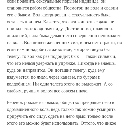
если подавить сексуальные порывы индивида, он
становится рабом общества. Посмотри на вола и сравни
его с быком. Вол кастрирован, а сексуальность быка
осталась при нем. Кажется, что эти животные даже не
принадлежат к одному виду. Достоинство, плавность
движений, сила быка делают его совершенно непохожим
на вола. Вол лишен жизненных сил, в нем нет страсти, но
если нам понадобится животное, которое тянуло бы
телегу, то вол как раз подойдет; бык — такой сильный,
что его нельзя удержать в упряжке. Никогда не знаешь,
куда он направится. Он потащит телегу, куда ему
вздумается, по ямам, через канавы, по буграм и
колдобинам. Ни одна телега этого не выдержит. А со
слабым, ручным волом все совсем иначе.
Ребенок рождается быком; общество превращает его в
одомашненного вола, ведь только так можно усмирить,
приручить его силу, одеть на него ярмо; только после
этого его можно будет использовать. Оттого, что дикое