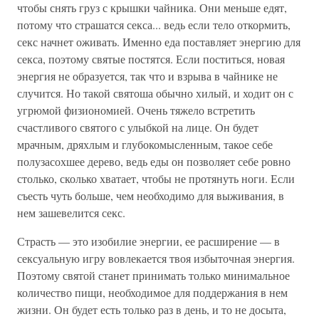
чтобы снять груз с крышки чайника. Они меньше едят,
потому что страшатся секса... ведь если тело откормить,
секс начнет оживать. Именно еда поставляет энергию для
секса, поэтому святые постятся. Если поститься, новая
энергия не образуется, так что и взрыва в чайнике не
случится. Но такой святоша обычно хилый, и ходит он с
угрюмой физиономией. Очень тяжело встретить
счастливого святого с улыбкой на лице. Он будет
мрачным, дряхлым и глубокомысленным, такое себе
полузасохшее дерево, ведь еды он позволяет себе ровно
столько, сколько хватает, чтобы не протянуть ноги. Если
съесть чуть больше, чем необходимо для выживания, в
нем зашевелится секс.
Страсть — это изобилие энергии, ее расширение — в
сексуальную игру вовлекается твоя избыточная энергия.
Поэтому святой станет принимать только минимальное
количество пищи, необходимое для поддержания в нем
жизни. Он будет есть только раз в день, и то не досыта,