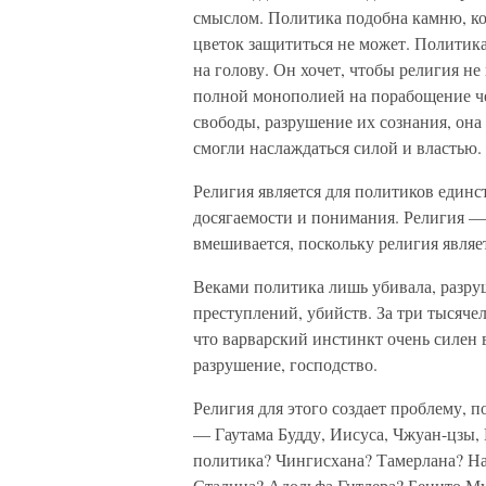
смыслом. Политика подобна камню, ко
цветок защититься не может. Политика
на голову. Он хочет, чтобы религия н
полной монополией на порабощение че
свободы, разрушение их сознания, она
смогли наслаждаться силой и властью.
Религия является для политиков единс
досягаемости и понимания. Религия — 
вмешивается, поскольку религия являе
Веками политика лишь убивала, разру
преступлений, убийств. За три тысяче
что варварский инстинкт очень силен 
разрушение, господство.
Религия для этого создает проблему, 
— Гаутама Будду, Иисуса, Чжуан-цзы, 
политика? Чингисхана? Тамерлана? Н
Сталина? Адольфа Гитлера? Бенито Му