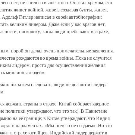
чего нет, нет ничего выше этого. Он стал храмом, его
олитик живет войной, живет, создавая бунты, живет,
. Адольф Гитлер написал в своей автобиографии:
стать великим лидером. Даже если у вас врагов нет,
асности, поскольку, когда люди пребывают в страхе,
ным, порой он делал очень примечательные заявления.
ечества рождаются во время войны. Пока не случится
ликим лидером, просто для осуществления желания
ить миллионы людей».
жно ни за кем следовать, люди не делают из лидера
ом.
 держать страны в страхе. Китай собирает ядерное
е политики утверждают, что это так). В Пакистане
рмию на ее границе; в Китае утверждают, что Индия
ворят в парламентах: «Мы ничего не создаем». Но это
ржит в страхе китайцев. Индийский лидер держит в