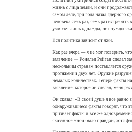
жизнь с лица земли, и они продолжают
самом деле, три года назад ядерного 
человека семь раз, семь раз истребить
умирает лишь однажды, нет нужды ска
Вся политика зависит от лжи.
Как раз вчера — я не мог поверить, ч
заявление — Рональд Рейган сделал за
нескольким странам поставляется оружи
протяжении двух лет. Оружие разрушен
немалых количествах. Теперь факты на
заявление, которое он сделал, меня ра
Он сказал: «В своей душе я все равно
обнаружившиеся факты говорят, что эт
признает факты и все же одновременно 
сказанное мной было правдой, хотя фа
Политик живет во лжи, политик живет