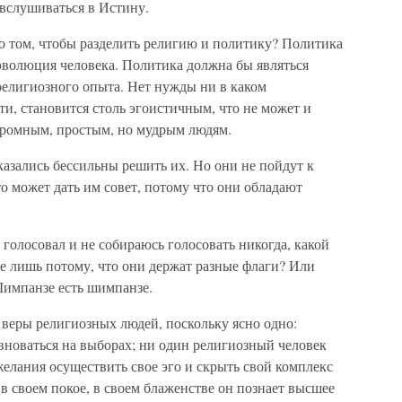
вслушиваться в Истину.
о том, чтобы разделить религию и политику? Политика
эволюция человека. Политика должна бы являться
религиозного опыта. Нет нужды ни в каком
ти, становится столь эгоистичным, что не может и
скромным, простым, но мудрым людям.
азались бессильны решить их. Но они не пойдут к
то может дать им совет, потому что они обладают
 голосовал и не собираюсь голосовать никогда, какой
 лишь потому, что они держат разные флаги? Или
Шимпанзе есть шимпанзе.
веры религиозных людей, поскольку ясно одно:
вноваться на выборах; ни один религиозный человек
 желания осуществить свое эго и скрыть свой комплекс
в своем покое, в своем блаженстве он познает высшее