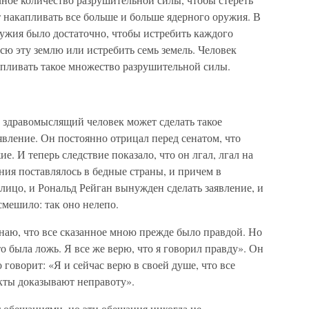
 накапливать все больше и больше ядерного оружия. В
оружия было достаточно, чтобы истребить каждого
 всю эту землю или истребить семь земель. Человек
пливать такое множество разрушительной силы.
то здравомыслящий человек может сделать такое
явление. Он постоянно отрицал перед сенатом, что
е. И теперь следствие показало, что он лгал, лгал на
ия поставлялось в бедные страны, и причем в
лицо, и Рональд Рейган вынужден сделать заявление, и
ссмешило: так оно нелепо.
 знаю, что все сказанное мною прежде было правдой. Но
о была ложь. Я все же верю, что я говорил правду». Он
говорит: «Я и сейчас верю в своей душе, что все
кты доказывают неправоту».
 обещаниями, но эти обещания никогда не