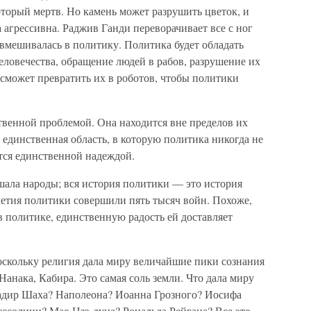
торый мертв. Но камень может разрушить цветок, и
 агрессивна. Раджив Ганди переворачивает все с ног
е вмешивалась в политику. Политика будет обладать
ловечества, обращение людей в рабов, разрушение их
 сможет превратить их в роботов, чтобы политики
твенной проблемой. Она находится вне пределов их
единственная область, в которую политика никогда не
тся единственной надеждой.
шала народы; вся история политики — это история
летия политики совершили пять тысяч войн. Похоже,
в политике, единственную радость ей доставляет
поскольку религия дала миру величайшие пики сознания
Нанака, Кабира. Это самая соль земли. Что дала миру
адир Шаха? Наполеона? Иоанна Грозного? Иосифа
ссолини? Мао Цзэ-дуна? Рональда Рейгана? Все это