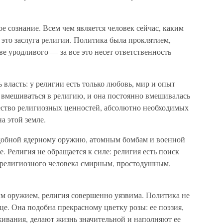
е сознание. Всем чем является человек сейчас, каким
это заслуга религии. Политика была проклятием,
тве уродливого — за все это несет ответственность
ь власть: у религии есть только любовь, мир и опыт
 вмешиваться в религию, и она постоянно вмешивалась
жество религиозных ценностей, абсолютно необходимых
а этой земле.
одобной ядерному оружию, атомным бомбам и военной
. Религия не обращается к силе: религия есть поиск
т религиозного человека смирным, простодушным,
м оружием, религия совершенно уязвима. Политика не
дце. Она подобна прекрасному цветку розы: ее поэзия,
живания, делают жизнь значительной и наполняют ее