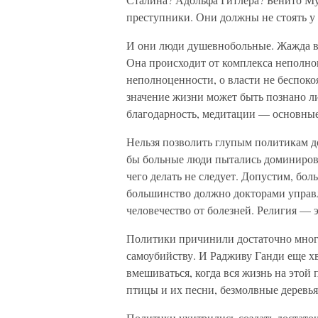
преступники. Они должны не стоять у 
И они люди душевнобольные. Жажда вл
Она происходит от комплекса неполно
неполноценности, о власти не беспоко
значение жизни может быть познано ли
благодарность, медитации — основные
Нельзя позволить глупым политикам до
бы больные люди пытались доминироват
чего делать не следует. Допустим, бол
большинство должно докторами управл
человечество от болезней. Религия — э
Политики причинили достаточно много 
самоубийству. И Радживу Ганди еще хва
вмешиваться, когда вся жизнь на этой 
птицы и их песни, безмолвные деревья
Политики ухитрились создать достаточ