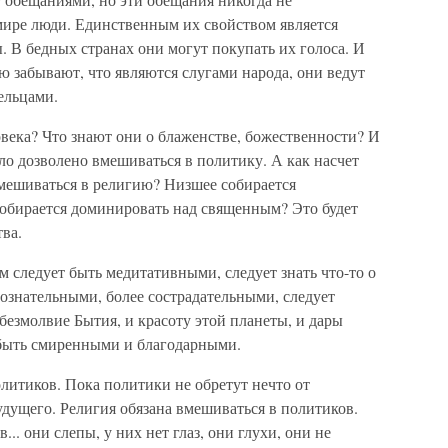
ире люди. Единственным их свойством является
. В бедных странах они могут покупать их голоса. И
ью забывают, что являются слугами народа, они ведут
ельцами.
века? Что знают они о блаженстве, божественности? И
ыло дозволено вмешиваться в политику. А как насчет
вмешиваться в религию? Низшее собирается
обирается доминировать над священным? Это будет
ва.
м следует быть медитативными, следует знать что-то о
сознательными, более сострадательными, следует
 безмолвие Бытия, и красоту этой планеты, и дары
 быть смиренными и благодарными.
литиков. Пока политики не обретут нечто от
будущего. Религия обязана вмешиваться в политиков.
.. они слепы, у них нет глаз, они глухи, они не