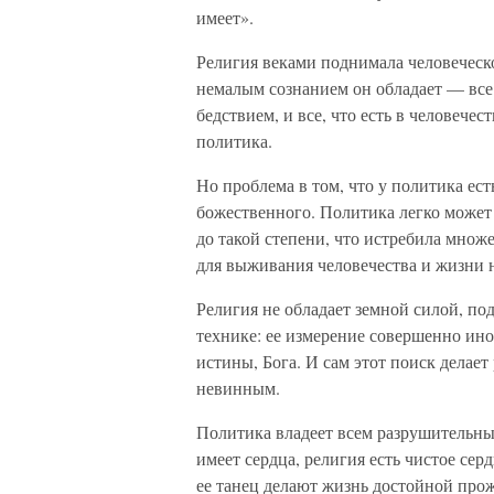
имеет».
Религия веками поднимала человеческо
немалым сознанием он обладает — все 
бедствием, и все, что есть в человечес
политика.
Но проблема в том, что у политика ест
божественного. Политика легко может
до такой степени, что истребила мно
для выживания человечества и жизни н
Религия не обладает земной силой, п
технике: ее измерение совершенно иное
истины, Бога. И сам этот поиск делае
невинным.
Политика владеет всем разрушительны
имеет сердца, религия есть чистое сер
ее танец делают жизнь достойной про