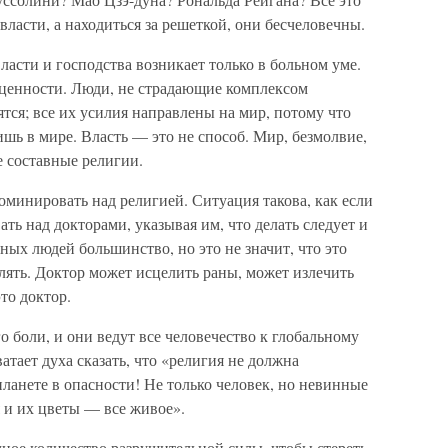
власти, а находиться за решеткой, они бесчеловечны.
асти и господства возникает только в больном уме.
ценности. Люди, не страдающие комплексом
ятся; все их усилия направлены на мир, потому что
шь в мире. Власть — это не способ. Мир, безмолвие,
 составные религии.
минировать над религией. Ситуация такова, как если
ь над докторами, указывая им, что делать следует и
ьных людей большинство, но это не значит, что это
ять. Доктор может исцелить раны, может излечить
то доктор.
боли, и они ведут все человечество к глобальному
тает духа сказать, что «религия не должна
планете в опасности! Не только человек, но невинные
 и их цветы — все живое».
ное количество разрушительной силы, чтобы стереть