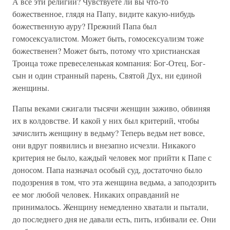
А все эти религии? Чувствуете ли вы что-то
божественное, глядя на Папу, видите какую-нибудь
божественную ауру? Прежний Папа был
гомосексуалистом. Может быть, гомосексуализм тоже
божественен? Может быть, потому что христианская
Троица тоже превеселенькая компания: Бог-Отец, Бог-
сын и один странный парень, Святой Дух, ни единой
женщины.
Папы веками сжигали тысячи женщин заживо, обвиняя
их в колдовстве. И какой у них был критерий, чтобы
зачислить женщину в ведьму? Теперь ведьм нет вовсе,
они вдруг появились и внезапно исчезли. Никакого
критерия не было, каждый человек мог прийти к Папе с
доносом. Папа назначал особый суд, достаточно было
подозрения в том, что эта женщина ведьма, а заподозрить
ее мог любой человек. Никаких оправданий не
принималось. Женщину немедленно хватали и пытали,
до последнего дня не давали есть, пить, избивали ее. Они