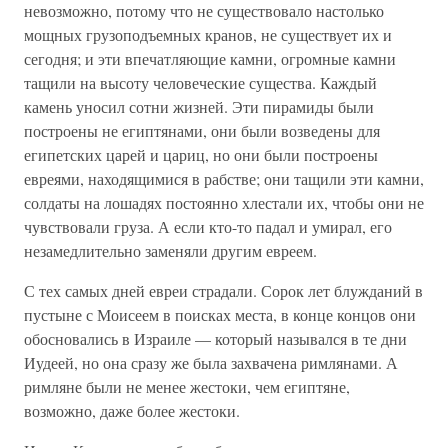
невозможно, потому что не существовало настолько
мощных грузоподъемных кранов, не существует их и
сегодня; и эти впечатляющие камни, огромные камни
тащили на высоту человеческие существа. Каждый
камень уносил сотни жизней. Эти пирамиды были
построены не египтянами, они были возведены для
египетских царей и цариц, но они были построены
евреями, находящимися в рабстве; они тащили эти камни,
солдаты на лошадях постоянно хлестали их, чтобы они не
чувствовали груза. А если кто-то падал и умирал, его
незамедлительно заменяли другим евреем.
С тех самых дней евреи страдали. Сорок лет блужданий в
пустыне с Моисеем в поисках места, в конце концов они
обосновались в Израиле — который назывался в те дни
Иудеей, но она сразу же была захвачена римлянами. А
римляне были не менее жестоки, чем египтяне,
возможно, даже более жестоки.