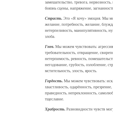
замешательство, тревога, нервозность, 
боязнь сцены, напряжение, загнанност
.
Страсть
Это «Я хочу» эмоция. Мы мо
желание, потребность, желание, блужда
нетерпеливость, манипулятивность, ну
злоба.
.
Гнев
Мы можем чувствовать: агрессив
требовательность, отвращение, свирепо
нетерпимость, ревность, помешательств
негодование, грубость, озлобление, ст
мстительность, злость, ярость.
.
Гордость
Мы можем чувствовать: иск
хвастливость, одарённость, презрение,
праведность, непреклонность, самолюби
тщеславие.
.
Храбрость
Разновидности чувств мог