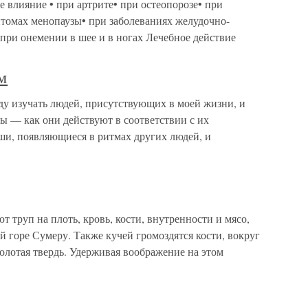
 влияние • при артрите• при остеопорозе• при
томах менопаузы• при заболеваниях желудочно-
 при онемении в шее и в ногах Лечебное действие
м
ду изучать людей, присутствующих в моей жизни, и
 — как они действуют в соответствии с их
ши, появляющиеся в ритмах других людей, и
 труп на плоть, кровь, кости, внутренности и мясо,
й горе Сумеру. Также кучей громоздятся кости, вокруг
олотая твердь. Удерживая воображение на этом