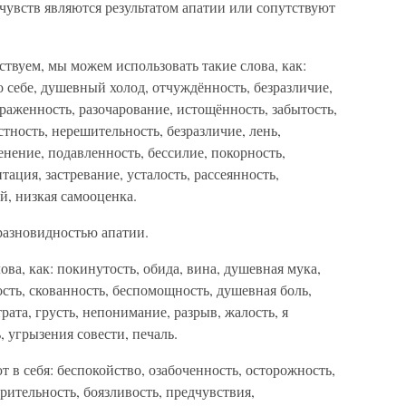
увств являются результатом апатии или сопутствуют
ствуем, мы можем использовать такие слова, как:
о себе, душевный холод, отчуждённость, безразличие,
раженность, разочарование, истощённость, забытость,
стность, нерешительность, безразличие, лень,
енение, подавленность, бессилие, покорность,
тация, застревание, усталость, рассеянность,
й, низкая самооценка.
 разновидностью апатии.
ва, как: покинутость, обида, вина, душевная мука,
ость, скованность, беспомощность, душевная боль,
рата, грусть, непонимание, разрыв, жалость, я
 угрызения совести, печаль.
 в себя: беспокойство, озабоченность, осторожность,
рительность, боязливость, предчувствия,