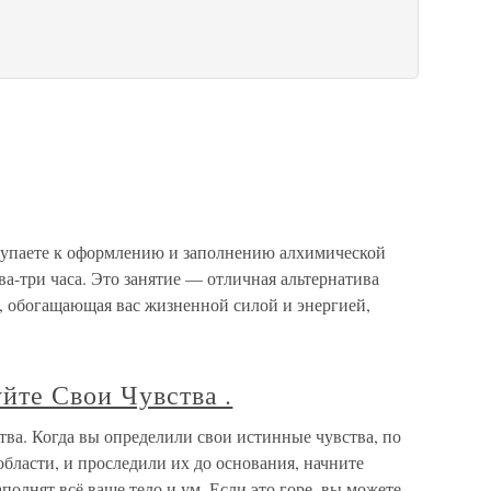
тупаете к оформлению и заполнению алхимической
два-три часа. Это занятие — отличная альтернатива
 обогащающая вас жизненной силой и энергией,
йте Свои Чувства .
ва. Когда вы определили свои истинные чувства, по
ласти, и проследили их до основания, начните
аполнят всё ваше тело и ум. Если это горе, вы можете