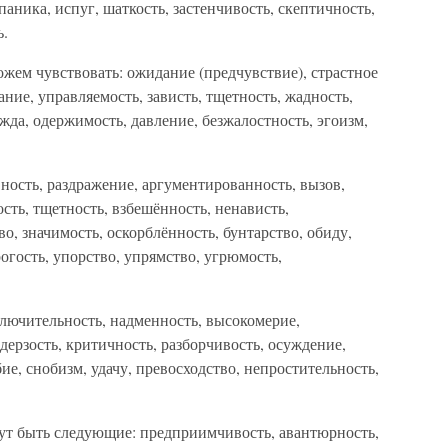
паника, испуг, шаткость, застенчивость, скептичность,
ь.
жем чувствовать: ожидание (предчувствие), страстное
ние, управляемость, зависть, тщетность, жадность,
жда, одержимость, давление, безжалостность, эгоизм,
ность, раздражение, аргументированность, вызов,
сть, тщетность, взбешённость, ненависть,
о, значимость, оскорблённость, бунтарство, обиду,
рогость, упорство, упрямство, угрюмость,
лючительность, надменность, высокомерие,
 дерзость, критичность, разборчивость, осуждение,
е, снобизм, удачу, превосходство, непростительность,
ут быть следующие: предприимчивость, авантюрность,