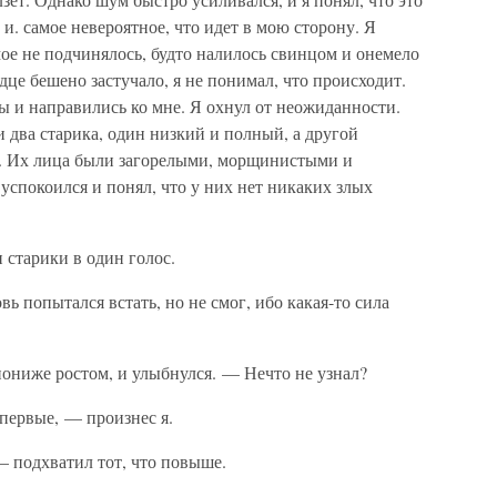
 и. самое невероятное, что идет в мою сторону. Я
мое не подчинялось, будто налилось свинцом и онемело
рдце бешено застучало, я не понимал, что происходит.
ы и направились ко мне. Я охнул от неожиданности.
 два старика, один низкий и полный, а другой
я. Их лица были загорелыми, морщинистыми и
я успокоился и понял, что у них нет никаких злых
старики в один голос.
ь попытался встать, но не смог, ибо какая-то сила
пониже ростом, и улыбнулся. — Нечто не узнал?
впервые, — произнес я.
 подхватил тот, что повыше.