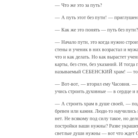
— Что же это за путь?
— А путь этот без пути! — приглушен
— Как же это понять — путь без пути?
— Начало пути, это когда нужно стро
стены и ученик в них возрастал и мужал
что и как делать. Но как вырастет уче
карты, без стен, без указаний. И тогд
называемый СЕБЕНСКИЙ храм! — тор
— Вот-вот, — вторил ему Часовня. — 
учись строить духовные — в сердце и в
— А строить храм в душе своей, — по
бревен или камня. Люди-то научились 
нет. Не всякому под силу такое, но дел
постройки ваши нужны? Разве украше
светлые души нужны — вот что ждет С