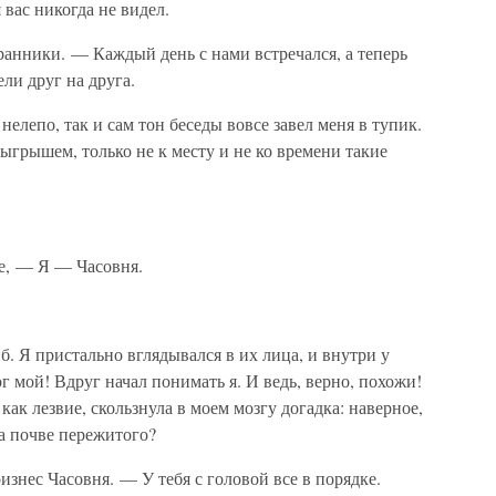
вас никогда не видел.
ранники. — Каждый день с нами встречался, а теперь
ли друг на друга.
нелепо, так и сам тон беседы вовсе завел меня в тупик.
ыгрышем, только не к месту и не ко времени такие
ще, — Я — Часовня.
. Я пристально вглядывался в их лица, и внутри у
ог мой! Вдруг начал понимать я. И ведь, верно, похожи!
как лезвие, скользнула в моем мозгу догадка: наверное,
на почве пережитого?
знес Часовня. — У тебя с головой все в порядке.