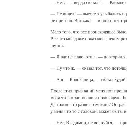
— Нет, — твердо сказал я. — Раньше я 
— Не видел! — вместе заулыбались ст
не признал. Вот как! — и они посмотре
Мало того, что все происходящее было 
Все это мне даже показалось неким роз
шутки.
— Я вас не знаю, отцы, — повторил я.
— Ну что ж, — сказал тот, что потол
— А я — Колоколица, — сказал худой.
После этих признаний меня пот прошиб
меня что-то застонало и похолодело. Б
Да только это разве возможно? Острая, 
у меня что-то с головой, может быть, 
— Нет, Владимир, не волнуйся, — прои