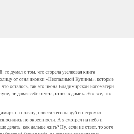
, то думал о том, что сгорела узелковая книга
колицу от огня иконки «Неопалимой Купины», которые
 что осталось, так это икона Владимирской Богоматери
не, не давая себе отчета, отнес в домик. Это все, что
имир» на поляну, повесил его на дуб и негромко
зносились по окрестности. А я смотрел на небо и
ьше делать, как дальше жить? Ну, если не ответ, то хотя
ребристый бархат неба, на котором рассыпались