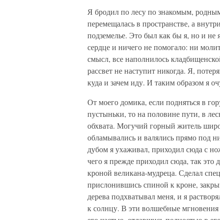
Я бродил по лесу по знакомым, родным
перемещалась в пространстве, а внутр
подземелье. Это был как бы я, но и не
сердце и ничего не помогало: ни молит
смысл, все наполнилось кладбищенской
рассвет не наступит никогда. Я, потер
куда и зачем иду. И таким образом я оч
От моего домика, если подняться в гор
пустыньки, то на половине пути, в лес
обхвата. Могучий горный житель широ
обламывались и валялись прямо под ни
дубом я ухаживал, приходил сюда с но
чего я прежде приходил сюда, так это 
кроной великана-мудреца. Сделал спец
прислонившись спиной к кроне, закрыв
дерева подхватывал меня, и я растворя
к солнцу. В эти волшебные мгновения 
его частью, отдавшись полностью в его