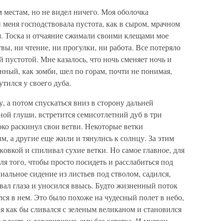
 местам, но не видел ничего. Моя оболочка
и меня господствовала пустота, как в сыром, мрачном
 я. Тоска и отчаяние сжимали своими клещами мое
вы, ни чтение, ни прогулки, ни работа. Все потеряло
 пустотой. Мне казалось, что ночь сменяет ночь и
янный, как зомби, шел по горам, почти не понимая,
утился у своего дуба.
у, а потом спускаться вниз в сторону дальней
ной глуши, встретится семисотлетний дуб в три
ко раскинул свои ветви. Некоторые ветки
м, а другие еще жили и тянулись к солнцу. За этим
жовкой и спиливал сухие ветки. Но самое главное, для
для того, чтобы просто посидеть и расслабиться под
иальное сидение из листьев под стволом, садился,
ал глаза и уносился ввысь. Будто жизненный поток
лся в нем. Это было похоже на чудесный полет в небо,
я как бы сливался с зеленым великаном и становился
 власть и доверившись ему без остатка. И мудрец