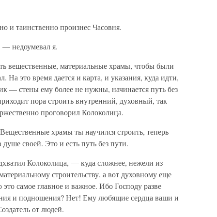
но и таинственно произнес Часовня.
 — недоумевал я.
ить вещественные, материальные храмы, чтобы были
. На это время дается и карта, и указания, куда идти,
ник — стены ему более не нужны, начинается путь без
а приходит пора строить внутренний, духовный, так
жественно проговорил Колоколица.
Вещественные храмы ты научился строить, теперь
 душе своей. Это и есть путь без пути.
дхватил Колоколица, — куда сложнее, нежели из
материальному строительству, а вот духовному еще
о это самое главное и важное. Ибо Господу разве
ния и подношения? Нет! Ему любящие сердца ваши и
оздатель от людей.