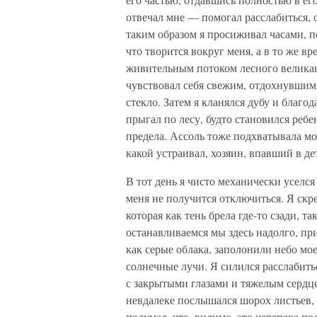
отвечал мне — помогал расслабиться, 
таким образом я просиживал часами, п
что творится вокруг меня, а в то же вр
живительным потоком лесного великана
чувствовал себя свежим, отдохнувшим
стекло. Затем я кланялся дубу и благод
прыгал по лесу, будто становился ребе
предела. Ассоль тоже подхватывала мо
какой устраивал, хозяин, впавший в дет
В тот день я чисто механически уселся
меня не получится отключиться. Я скре
которая как тень брела где-то сзади, та
останавливаемся мы здесь надолго, п
как серые облака, заполонили небо мо
солнечные лучи. Я силился расслабитьс
с закрытыми глазами и тяжелым сердцем
невдалеке послышался шорох листьев, б
подумал, что, видимо, это черепаха по