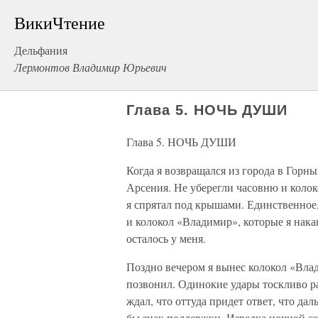
ВикиЧтение
Дельфания
Лермонтов Владимир Юрьевич
Глава 5. НОЧЬ ДУШИ
Глава 5. НОЧЬ ДУШИ
Когда я возвращался из города в Горный
Арсения. Не уберегли часовню и коло
я спрятал под крышами. Единственное,
и колокол «Владимир», которые я накану
осталось у меня.
Поздно вечером я вынес колокол «Влад
позвонил. Одинокие удары тоскливо ра
ждал, что оттуда придет ответ, что дал
бы знак поддержки. Изредка ночной се