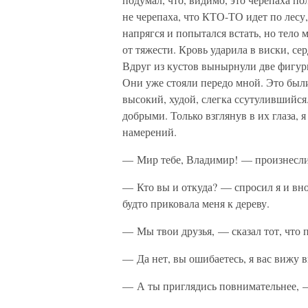
не черепаха, что КТО-ТО идет по лесу,
напрягся и попытался встать, но тело 
от тяжести. Кровь ударила в виски, се
Вдруг из кустов вынырнули две фигур
Они уже стояли передо мной. Это были
высокий, худой, слегка ссутулившийс
добрыми. Только взглянув в их глаза, 
намерений.
— Мир тебе, Владимир! — произнесли 
— Кто вы и откуда? — спросил я и внов
будто приковала меня к дереву.
— Мы твои друзья, — сказал тот, что 
— Да нет, вы ошибаетесь, я вас вижу 
— А ты приглядись повнимательнее, —