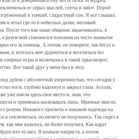
отключиться от серых мыслей, суеты и забот. Порой
огруженный в тонкий, сладостный сон. Я все слышал,
емя я летал где-то в небесных далях, несомый
. После того как наше общение заканчивалось, я
, а разум мой становился похожим на чисто вымытое
арил его за помощь. А потом, не поверите, так бегал и
нком, и хотелось мне дурачиться и веселиться без
и озорные игры и включалась в такой прыговорот,
ство. Вот такой друг у меня был в лесу.
 под дубом с абсолютной уверенностью, что сегодня у
стил ноги, глубоко вздохнул и закрыл глаза. Ассоль,
кже уже имела здесь свое место и, зная, что
рилегла и принялась вылизывать лапы. Мрачные мысли,
его разума. Никакого просвета и никакой надежды на
я и отключиться, но ничего не получалось. Так сидел я
, как мне казалось, не более получаса. Как вдруг
удто кто-то шел. Я вначале напрягся, а потом
лзет. Однако шум быстро усиливался, и я понял, что это