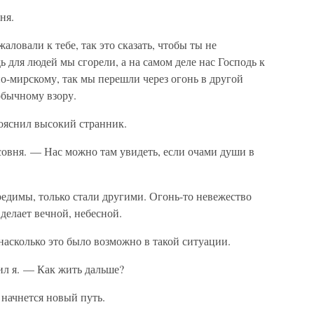
ня.
ловали к тебе, так это сказать, чтобы ты не
дь для людей мы сгорели, а на самом деле нас Господь к
по-мирскому, так мы перешли через огонь в другой
бычному взору.
ояснил высокий странник.
совня. — Нас можно там увидеть, если очами души в
едимы, только стали другими. Огонь-то невежество
 делает вечной, небесной.
насколько это было возможно в такой ситуации.
ил я. — Как жить дальше?
 начнется новый путь.