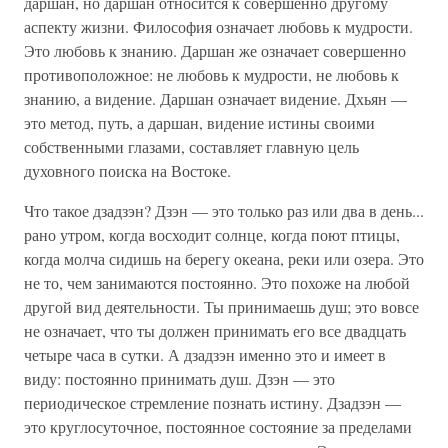
даршан, но даршан относится к совершенно другому
аспекту жизни. Философия означает любовь к мудрости.
Это любовь к знанию. Даршан же означает совершенно
противоположное: не любовь к мудрости, не любовь к
знанию, а видение. Даршан означает видение. Дхьян —
это метод, путь, а даршан, видение истины своими
собственными глазами, составляет главную цель
духовного поиска на Востоке.
Что такое дзадзэн? Дзэн — это только раз или два в день...
рано утром, когда восходит солнце, когда поют птицы,
когда молча сидишь на берегу океана, реки или озера. Это
не то, чем занимаются постоянно. Это похоже на любой
другой вид деятельности. Ты принимаешь душ; это вовсе
не означает, что ты должен принимать его все двадцать
четыре часа в сутки. А дзадзэн именно это и имеет в
виду: постоянно принимать душ. Дзэн — это
периодическое стремление познать истину. Дзадзэн —
это круглосуточное, постоянное состояние за пределами