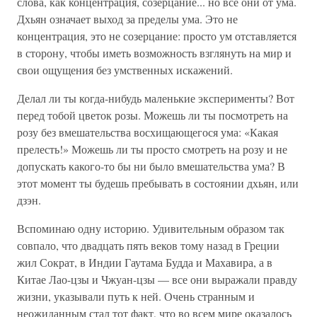
слова, как концентрация, созерцание... но все они от ума.
Дхьян означает выход за пределы ума. Это не
концентрация, это не созерцание: просто ум отставляется
в сторону, чтобы иметь возможность взглянуть на мир и
свои ощущения без умственных искажений.
Делал ли ты когда-нибудь маленькие эксперименты? Вот
перед тобой цветок розы. Можешь ли ты посмотреть на
розу без вмешательства восхищающегося ума: «Какая
прелесть!» Можешь ли ты просто смотреть на розу и не
допускать какого-то бы ни было вмешательства ума? В
этот момент ты будешь пребывать в состоянии дхьян, или
дзэн.
Вспоминаю одну историю. Удивительным образом так
совпало, что двадцать пять веков тому назад в Греции
жил Сократ, в Индии Гаутама Будда и Махавира, а в
Китае Лао-цзы и Чжуан-цзы — все они выражали правду
жизни, указывали путь к ней. Очень странным и
неожиданным стал тот факт, что во всем мире оказалось