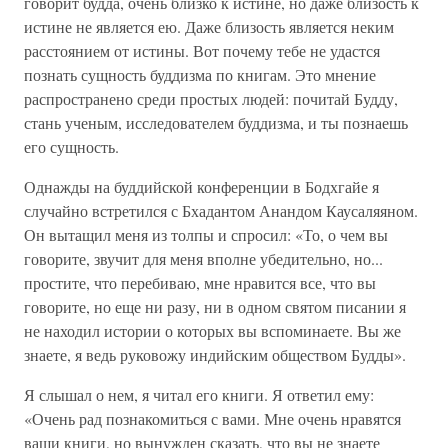
говорит будда, очень близко к истине, но даже близость к
истине не является ею. Даже близость является неким
расстоянием от истины. Вот почему тебе не удастся
познать сущность буддизма по книгам. Это мнение
распространено среди простых людей: почитай Будду,
стань ученым, исследователем буддизма, и ты познаешь
его сущность.
Однажды на буддийской конференции в Бодхгайе я
случайно встретился с Бхадантом Анандом Каусаляяном.
Он вытащил меня из толпы и спросил: «То, о чем вы
говорите, звучит для меня вполне убедительно, но...
простите, что перебиваю, мне нравится все, что вы
говорите, но еще ни разу, ни в одном святом писании я
не находил истории о которых вы вспоминаете. Вы же
знаете, я ведь руковожу индийским обществом Будды».
Я слышал о нем, я читал его книги. Я ответил ему:
«Очень рад познакомиться с вами. Мне очень нравятся
ваши книги, но вынужден сказать, что вы не знаете