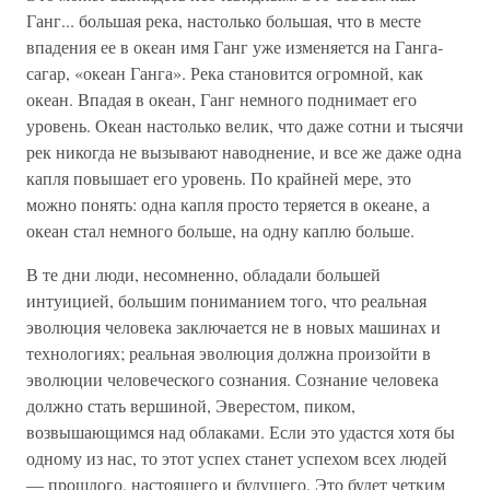
Ганг... большая река, настолько большая, что в месте
впадения ее в океан имя Ганг уже изменяется на Ганга-
сагар, «океан Ганга». Река становится огромной, как
океан. Впадая в океан, Ганг немного поднимает его
уровень. Океан настолько велик, что даже сотни и тысячи
рек никогда не вызывают наводнение, и все же даже одна
капля повышает его уровень. По крайней мере, это
можно понять: одна капля просто теряется в океане, а
океан стал немного больше, на одну каплю больше.
В те дни люди, несомненно, обладали большей
интуицией, большим пониманием того, что реальная
эволюция человека заключается не в новых машинах и
технологиях; реальная эволюция должна произойти в
эволюции человеческого сознания. Сознание человека
должно стать вершиной, Эверестом, пиком,
возвышающимся над облаками. Если это удастся хотя бы
одному из нас, то этот успех станет успехом всех людей
— прошлого, настоящего и будущего. Это будет четким