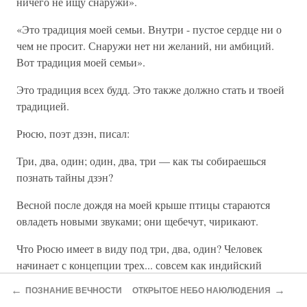
ничего не ищу снаружи».
«Это традиция моей семьи. Внутри - пустое сердце ни о
чем не просит. Снаружи нет ни желаний, ни амбиций.
Вот традиция моей семьи».
Это традиция всех будд. Это также должно стать и твоей
традицией.
Рюсю, поэт дзэн, писал:
Три, два, один; один, два, три — как ты собираешься
познать тайны дзэн?
Весной после дождя на моей крыше птицы стараются
овладеть новыми звуками; они щебечут, чирикают.
Что Рюсю имеет в виду под три, два, один? Человек
начинает с концепции трех... совсем как индийский
тримурти - трехликий Бог, или христианская троица. Оба
←
→
ПОЗНАНИЕ ВЕЧНОСТИ
ОТКРЫТОЕ НЕБО НАЮЛЮДЕНИЯ
слова — «тримурти» и «троица» — происходят от одного