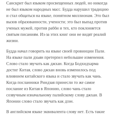
Санскрит был языком просвещенных людей, но никогда
не был языком народных масс. Будда нарушил традицию
и стал общаться на языке, понятном миллионам. Это был
вызов образованности, учености; это был выпад против
ученых мужей, против рабби и тех, кто поклоняется
святым писаниям. Из-за этих книг они не видят реалий
жизни.
Будда начал говорить на языке своей провинции Пали.
На языке пали дхьян претерпел небольшие изменения.
Слово стало звучать как джхан. Когда Бодхидхарма
достиг Китая, слово джхан вновь изменилось под
влиянием китайского языка и стало звучать как чань.
Когда посланники Риндзая принесли то же самое
послание из Китая в Японию, слово чань стало
созвучным изначальному палийскому слову джхан. В
Японии слово стало звучать как дзэн.
В английском языке эквивалента слову нет. Есть такие