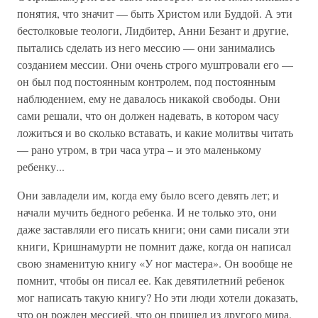
понятия, что значит — быть Христом или Буддой. А эти
бестолковые теологи, Лидбитер, Анни Безант и другие,
пытались сделать из него мессию — они занимались
созданием мессии. Они очень строго муштровали его —
он был под постоянным контролем, под постоянным
наблюдением, ему не давалось никакой свободы. Они
сами решали, что он должен надевать, в котором часу
ложиться и во сколько вставать, и какие молитвы читать
— рано утром, в три часа утра – и это маленькому
ребенку...
Они завладели им, когда ему было всего девять лет; и
начали мучить бедного ребенка. И не только это, они
даже заставляли его писать книги; они сами писали эти
книги, Кришнамурти не помнит даже, когда он написал
свою знаменитую книгу «У ног мастера». Он вообще не
помнит, чтобы он писал ее. Как девятилетний ребенок
мог написать такую книгу? Но эти люди хотели доказать,
что он рожден мессией, что он пришел из другого мира.