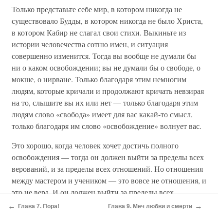
Только представьте себе мир, в котором никогда не
существовало Будды, в котором никогда не было Христа,
в котором Кабир не слагал свои стихи. Выкиньте из
истории человечества сотню имен, и ситуация
совершенно изменится. Тогда вы вообще не думали бы
ни о каком освобождении; вы не думали бы о свободе, о
мокше, о нирване. Только благодаря этим немногим
людям, которые кричали и продолжают кричать невзирая
на то, слышите вы их или нет — только благодаря этим
людям слово «свобода» имеет для вас какай-то смысл,
только благодаря им слово «освобождение» волнует вас.
Это хорошо, когда человек хочет достичь полного
освобождения — тогда он должен выйти за пределы всех
верований, и за пределы всех отношений. Но отношения
между мастером и учеником — это вовсе не отношения, и
это не вера. И он должен выйти за пределы всех
традиций — но это также и не традиция. Традиция
←
→
Глава 7. Пора!
Глава 9. Меч любви и смерти
существует, когда вы продолжаете следовать мертвому