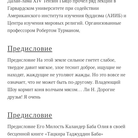
Далай-лама XIV Тензин Гьяцо прочел ряд лекций в
Гарвардском университете при содействии
Американского института изучения буддизма (АИИБ) и
Центра изучения мировых религий. Организованные
профессором Робертом Турманом,
Предисловие
Предисловие На этой земле сильное гнетет слабое,
твердое давит мягкое, злое теснит доброе, ищущие не
находят, жаждущие не утоляют жажды. Но это вовсе не
означает, что не может быть по-другому. Владеющий
Шоу кормит коня волчьим мясом… Ли Н. Дорогие
друзья! Я очень
Предисловие
Предисловие Его Милость Каландер Баба Олия в своей
бесценной книге «Тацкира Таджуддин Баба»