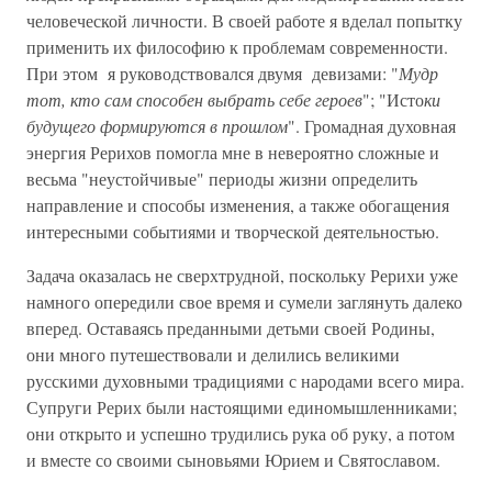
человеческой личности. В своей работе я вделал попытку
применить их философию к проблемам современности.
При этом я руководствовался двумя девизами: "
Мудр
тот, кто сам способен выбрать себе героев
"; "Исто
ки
будущего формируются в прошлом
". Громадная духовная
энергия Рерихов помогла мне в невероятно сложные и
весьма "неустойчивые" периоды жизни определить
направление и способы изменения, а также обогащения
интересными событиями и творческой деятельностью.
Задача оказалась не сверхтрудной, поскольку Рерихи уже
намного опередили свое время и сумели заглянуть далеко
вперед. Оставаясь преданными детьми своей Родины,
они много путешествовали и делились великими
русскими духовными традициями с народами всего мира.
Супруги Рерих были настоящими единомышленниками;
они открыто и успешно трудились рука об руку, а потом
и вместе со своими сыновьями Юрием и Святославом.