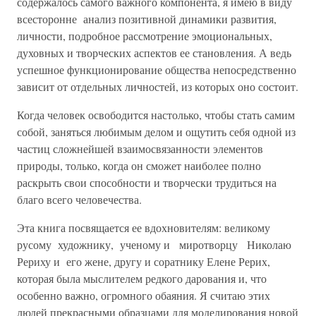
содержалось самого важного компонента, я имею в виду
всесторонне анализ позитивной динамики развития,
личности, подробное рассмотрение эмоциональных,
духовных и творческих аспектов ее становления. А ведь
успешное функционирование общества непосредственно
зависит от отдельных личностей, из которых оно состоит.
Когда человек освободится настолько, чтобы стать самим
собой, заняться любимым делом и ощутить себя одной из
частиц сложнейшей взаимосвязанности элементов
природы, только, когда он сможет наиболее полно
раскрыть свои способности и творчески трудиться на
благо всего человечества.
Эта книга посвящается ее вдохновителям: великому
русому художнику, ученому и миротворцу Николаю
Рериху и его жене, другу и соратнику Елене Рерих,
которая была мыслителем редкого дарования и, что
особенно важно, огромного обаяния. Я считаю этих
людей прекрасными образцами для моделирования новой