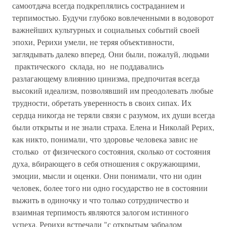
самоотдача всегда подкреплялись состраданием и
терпимостью. Будучи глубоко вовлеченными в водоворот
важнейших культурных и социальных событий своей
эпохи, Рерихи умели, не теряя объективности,
заглядывать далеко вперед. Они были, пожалуй, людьми
практического склада, но не поддавались
разлагающему влиянию цинизма, предпочитая всегда
высокий идеализм, позволявший им преодолевать любые
трудности, обретать уверенность в своих сипах. Их
сердца никогда не теряли связи с разумом, их души всегда
были открыты и не знали страха. Елена и Николай Рерих,
как никто, понимали, что здоровье человека завис не
столько от физического состояния, сколько от состояния
духа, вбирающего в себя отношения с окружающими,
эмоции, мысли и оценки. Они понимали, что ни один
человек, более того ни одно государство не в состоянии
выжить в одиночку и что только сотрудничество и
взаимная терпимость являются залогом истинного
успеха. Рерихи встречали "с открытым забралом