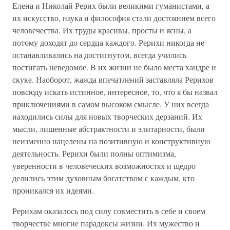
Елена и Николай Рерих были великими гуманистами, а
их искусство, наука и философия стали достоянием всего
человечества. Их труды красивы, просты и ясны, а
потому доходят до сердца каждого. Рерихи никогда не
останавливались на достигнутом, всегда учились
постигать неведомое. В их жизни не было места хандре и
скуке. Наоборот, жажда впечатлений заставляла Рерихов
повсюду искать истинное, интересное, то, что я бы назвал
приключениями в самом высоком смысле. У них всегда
находились силы для новых творческих дерзаний. Их
мысли, лишенные абстрактности и элитарности, были
неизменно нацелены на позитивную и конструктивную
деятельность. Рерихи были полны оптимизма,
уверенности в человеческих возможностях и щедро
делились этим духовным богатством с каждым, кто
проникался их идеями.
Рерихам оказалось под силу совместить в себе и своем
творчестве многие парадоксы жизни. Их мужество и