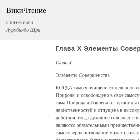
ВикиЧтение
Cинтез йоги
Ауробиндо Шри
Глава X Элементы Сове
Глава X
Элементы Совершенства
КОГДА само я очищено от неверного и
Природы и освобождено в свое самосу
сама Природа избавлена от путаницы 
двойственностей и отпущена в высок
действия, тогда духовное совершенст
являются обязательными предшествен
самосовершенствование может означать
божественного бытия, и потому цель, 