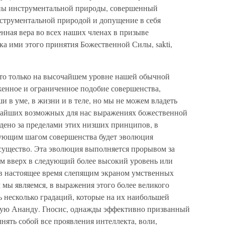
ены инструментальной природы, совершенный
струментальной природой и допущение в себя
нная вера во всех наших членах в призыве
а ими этого принятия Божественной Силы, sakti,
есто только на высочайшем уровне нашей обычной
женное и ограниченное подобие совершенства,
 в уме, в жизни и в теле, но мы не можем владеть
айших возможных для нас выражениях божественной
дено за пределами этих низших принципов, в
дующим шагом совершенства будет эволюция
 существо. Эта эволюция выполняется прорывом за
м вверх в следующий более высокий уровень или
 в настоящее время слепящим экраном умственных
 мы являемся, в выражения этого более великого
сть несколько градаций, которые на их наибольшей
ную Ананду. Гносис, однажды эффективно призванный
нять собой все проявления интеллекта, воли,