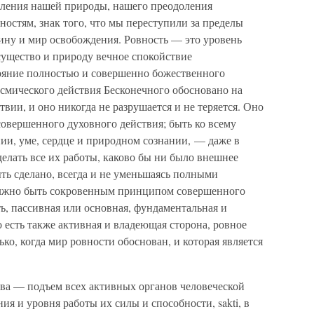
вления нашей природы, нашего преодоления
остям, знак того, что мы переступили за пределы
ину и мир освобождения. Ровность — это уровень
 существо и природу вечное спокойствие
тояние полностью и совершенно божественного
осмического действия Бесконечного обосновано на
вии, и оно никогда не разрушается и не теряется. Оно
овершенного духовного действия; быть ко всему
ии, уме, сердце и природном сознании, — даже в
елать все их работы, каково бы ни было внешнее
ть сделано, всегда и не уменьшаясь полными
олжно быть сокровенным принципом совершенного
ть, пассивная или основная, фундаментальная и
есть также активная и владеющая сторона, ровное
ко, когда мир ровности обоснован, и которая является
ва — подъем всех активных органов человеческой
я и уровня работы их силы и способности, sakti, в