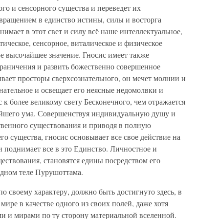
ого и сенсорного существа и переведет их
ращением в единство истины, силы и восторга
имает в этот свет и силу всё наше интеллектуальное,
етическое, сенсорное, виталическое и физическое
ое высочайшее значение. Гносис имеет также
граничения и развить божественно совершенное
ывает просторы сверхсознательного, он мечет молнии и
нательное и освещает его неясные недомолвки и
 к более великому свету Бесконечного, чем отражается
айшего ума. Совершенствуя индивидуальную душу и
твенного существования и приводя в полную
о существа, гносис основывает все свое действие на
и поднимает все в это Единство. Личностное и
ществования, становятся едины посредством его
одном теле Пурушоттама.
о своему характеру, должно быть достигнуто здесь, в
мире в качестве одного из своих полей, даже хотя
ми и мирами по ту сторону материальной вселенной.