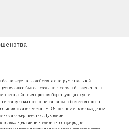
ршенства
 беспорядочного действия инструментальной
ществующее бытие, сознание, силу и блаженство, и
низшего действия противоборствующих гун и
ую истину божественной тишины и божественного
во становится возможным. Очищение и освобождение
никами совершенства. Духовное
 только врастание в единство с природой
усилие и метод наших поисков этого совершенства