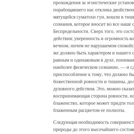
прохождения за эгоистические устано
порабощавшего нас отклика двойственн
мятущейся суматохи гун, вошли в тиш
сознания, которое вносит во все наше
Беспредельности. Сверх того, это сос
действия; уверенность и огромность к
вечном, ничем не нарушаемом спокойст
же должно быть характером и нашего с
равным и одинаковым в духе, пониман
наиболее физическом сознании, — и сд
приспособление к тому, что должно бы
божественной ровности и тишины, д
духовного действия. Это, можно сказа
воспринимающая сторона ровности, но 
блаженство, которое может придти толь
блаженным расцветом ее полноты.
Следующая необходимость совершенст
природы до этого высочайшего состояни