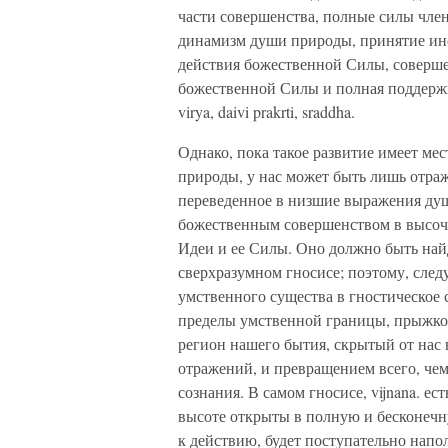
части совершенства, полные силы чл
динамизм души природы, принятие ин
действия божественной Силы, соверше
божественной Силы и полная поддержк
virya, daivi prakrti, sraddha.
Однако, пока такое развитие имеет м
природы, у нас может быть лишь отра
переведенное в низшие выражения души
божественным совершенством в высоч
Идеи и ее Силы. Оно должно быть най
сверхразумном гносисе; поэтому, сле
умственного существа в гностическое
пределы умственной границы, прыжко
регион нашего бытия, скрытый от нас
отражений, и превращением всего, чем
сознания. В самом гносисе, vijnana. е
высоте открыты в полную и бесконеч
к действию, будет поступательно напол