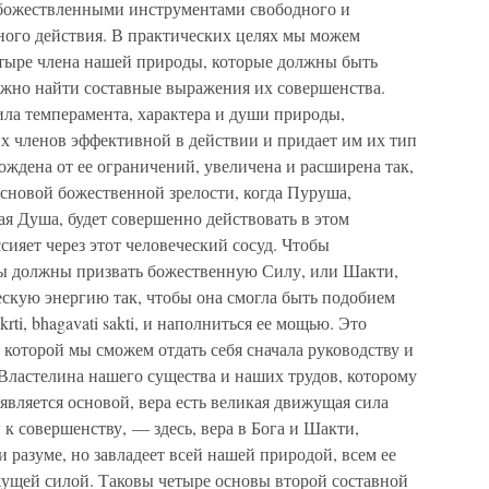
обожествленными инструментами свободного и
ного действия. В практических целях мы можем
четыре члена нашей природы, которые должны быть
ужно найти составные выражения их совершенства.
сила темперамента, характера и души природы,
их членов эффективной в действии и придает им их тип
ождена от ее ограничений, увеличена и расширена так,
 основой божественной зрелости, когда Пуруша,
я Душа, будет совершенно действовать в этом
сияет через этот человеческий сосуд. Чтобы
ы должны призвать божественную Силу, или Шакти,
скую энергию так, чтобы она смогла быть подобием
rti, bhagavati sakti, и наполниться ее мощью. Это
в которой мы сможем отдать себя сначала руководству и
Властелина нашего существа и наших трудов, которому
 является основой, вера есть великая движущая сила
к совершенству, — здесь, вера в Бога и Шакти,
 и разуме, но завладеет всей нашей природой, всем ее
жущей силой. Таковы четыре основы второй составной