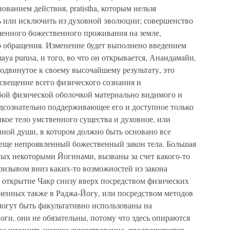
ованием действия, pratistha, которым нельзя
ть или исключить из духовной эволюции; совершенство
шенного божественного проживания на земле,
о обращения. Изменение будет выполнено введением
aya purusa, и того, во что он открывается, Анандамайи,
родвинутое к своему высочайшему результату, это
свещение всего физического сознания и
убой физической оболочкой материально видимого и
одсознательно поддерживающее его и доступное только
кое тело умственного существа и духовное, или
нной души, в котором должно быть основано все
еще непроявленный божественный закон тела. Большая
ных некоторыми Йогинами, вызваны за счет какого-то
призывом вниз каких-то возможностей из закона
 открытие Чакр снизу вверх посредством физических
ченных также в Раджа-Йогу, или посредством методов
огут быть факультативно использованы на
ги, они не обязательны, потому что здесь опираются
ва изменить низшее существование, предпочитается