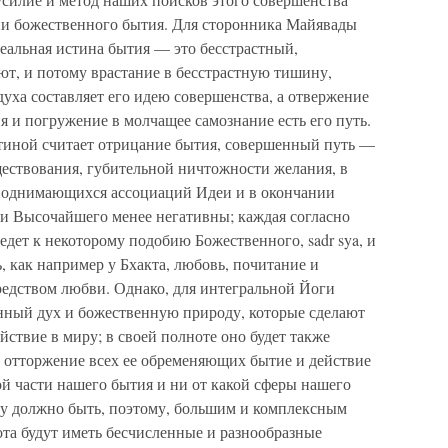
ии божественного бытия. Для сторонника Майявады
еальная истина бытия — это бесстрастный,
т, и потому врастание в бесстрастную тишину,
духа составляет его идею совершенства, а отвержение
 и погружение в молчащее самознание есть его путь.
тиной считает отрицание бытия, совершенный путь —
ществования, губительной ничтожности желания, в
 поднимающихся ассоциаций Идеи и в окончании
и Высочайшего менее негативны; каждая согласно
дет к некоторому подобию Божественного, sadr sya, и
, как например у Бхакта, любовь, почитание и
редством любви. Однако, для интегральной Йоги
енный дух и божественную природу, которые сделают
ствие в миру; в своей полноте оно будет также
, отторжение всех ее обременяющих бытие и действие
кой части нашего бытия и ни от какой сферы нашего
у должно быть, поэтому, большим и комплексным
бота будут иметь бесчисленные и разнообразные