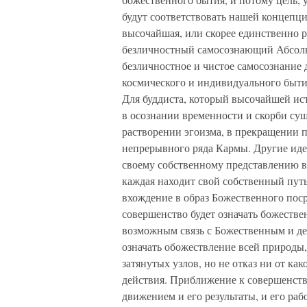
будут соответствовать нашей концепц
высочайшая, или скорее единственно р
безличностный самосознающий Абсолю
безличностное и чистое самосознание 
космического и индивидуального бытия
Для буддиста, который высочайшей ис
в осознании временности и скорби су
растворении эгоизма, в прекращении
непрерывного ряда Кармы. Другие иде
своему собственному представлению ве
каждая находит свой собственный путь
вхождение в образ Божественного пос
совершенство будет означать божеств
возможным связь с Божественным и дей
означать обожествление всей природы
затянутых узлов, но не отказ ни от ка
действия. Приближение к совершенств
движением и его результаты, и его ра