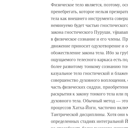
Физическое тело является, поэтому, осн
пренебрегать, которое нельзя презира
тела как внешнего инструмента совер
неминуемо будет частью гностическог
закона гностического Пуруши, vijnanam
в физическое сознание и его члены. П
движение приносит одухотворение и о
обожествление закона тела. Ибо за гр
ощущаемого телесного каркаса есть п
более развитому тонкому сознанию тон
казуальное тело гностической и блаже
совершенство духовного воплощения, 
часть физических сиддхи, приобретен
раскрытия к закону тонкого тела или 
духовного тела. Обычный метод — это
процессов Хатха-Йоги, частично вклю
Тантрической дисциплины. Хотя они м
определенных стадиях интегральной Йо
на способность более высокого сущест