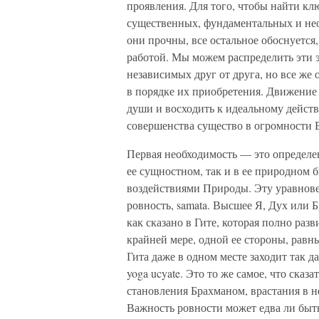
проявления. Для того, чтобы найти к
существенных, фундаментальных и необ
они прочны, все остальное обоснуется
работой. Мы можем распределить эти э
независимых друг от друга, но все же
в порядке их приобретения. Движение
души и восходить к идеальному дейст
совершенства существо в огромности 
Первая необходимость — это определе
ее сущностном, так и в ее природном б
воздействиями Природы. Эту уравнов
ровность, samata. Высшее Я, Дух или Б
как сказано в Гите, которая полно раз
крайней мере, одной ее стороны, равн
Гита даже в одном месте заходит так д
yoga ucyate. Это то же самое, что сказ
становления Брахманом, врастания в н
Важность ровности может едва ли быть