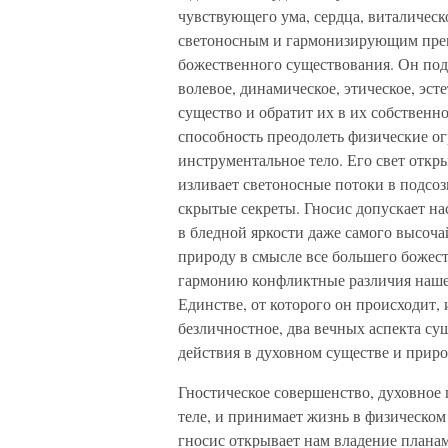
чувствующего ума, сердца, виталическ
светоносным и гармонизирующим прев
божественного существования. Он подн
волевое, динамическое, этическое, эст
существо и обратит их в их собственн
способность преодолеть физические о
инструментальное тело. Его свет откр
изливает светоносные потоки в подсоз
скрытые секреты. Гносис допускает нас
в бледной яркости даже самого высоч
природу в смысле все большего божес
гармонию конфликтные различия нашег
Единстве, от которого он происходит, 
безличностное, два вечных аспекта су
действия в духовном существе и прир
Гностическое совершенство, духовное п
теле, и принимает жизнь в физическом 
гносис открывает нам владение плана