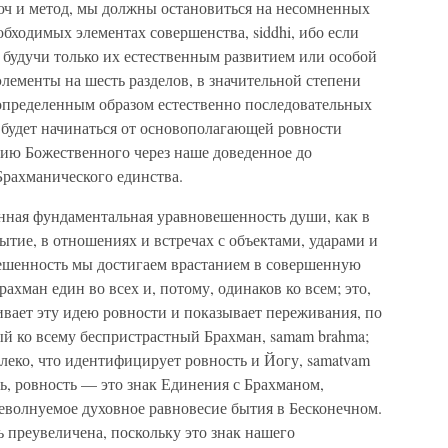
люч и метод, мы должны остановиться на несомненных
ходимых элементах совершенства, siddhi, ибо если
, будучи только их естественным развитием или особой
лементы на шесть разделов, в значительной степени
 определенным образом естественно последовательных
 будет начинаться от основополагающей ровности
вию Божественного через наше доведенное до
Брахманического единства.
нная фундаментальная уравновешенность души, как в
ытие, в отношениях и встречах с объектами, ударами и
ешенность мы достигаем врастанием в совершенную
рахман един во всех и, потому, одинаков ко всем; это,
вивает эту идею ровности и показывает переживания, по
ый ко всему беспристрастный Брахман, samam brahma;
алеко, что идентифицирует ровность и Йогу, samatvam
ать, ровность — это знак Единения с Брахманом,
еволнуемое духовное равновесие бытия в Бесконечном.
 преувеличена, поскольку это знак нашего