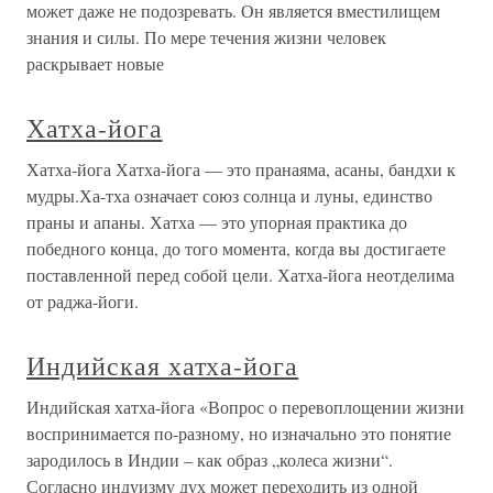
может даже не подозревать. Он является вместилищем
знания и силы. По мере течения жизни человек
раскрывает новые
Хатха-йога
Хатха-йога Хатха-йога — это пранаяма, асаны, бандхи к
мудры.Ха-тха означает союз солнца и луны, единство
праны и апаны. Хатха — это упорная практика до
победного конца, до того момента, когда вы достигаете
поставленной перед собой цели. Хатха-йога неотделима
от раджа-йоги.
Индийская хатха-йога
Индийская хатха-йога «Вопрос о перевоплощении жизни
воспринимается по-разному, но изначально это понятие
зародилось в Индии – как образ „колеса жизни“.
Согласно индуизму дух может переходить из одной