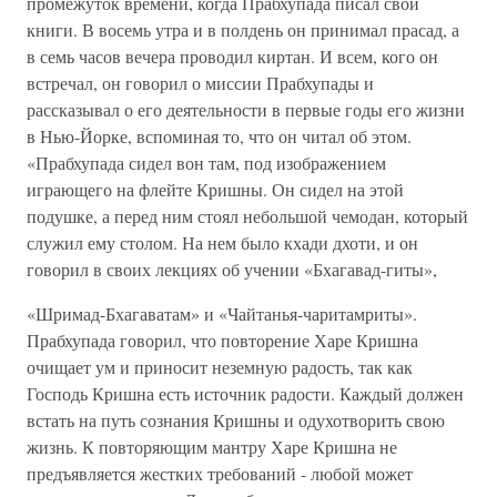
промежуток времени, когда Прабхупада писал свои
книги. В восемь утра и в полдень он принимал прасад, а
в семь часов вечера проводил киртан. И всем, кого он
встречал, он говорил о миссии Прабхупады и
рассказывал о его деятельности в первые годы его жизни
в Нью-Йорке, вспоминая то, что он читал об этом.
«Прабхупада сидел вон там, под изображением
играющего на флейте Кришны. Он сидел на этой
подушке, а перед ним стоял небольшой чемодан, который
служил ему столом. На нем было кхади дхоти, и он
говорил в своих лекциях об учении «Бхагавад-гиты»,
«Шримад-Бхагаватам» и «Чайтанья-чаритамриты».
Прабхупада говорил, что повторение Харе Кришна
очищает ум и приносит неземную радость, так как
Господь Кришна есть источник радости. Каждый должен
встать на путь сознания Кришны и одухотворить свою
жизнь. К повторяющим мантру Харе Кришна не
предъявляется жестких требований - любой может