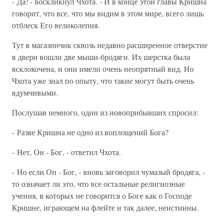
- Да! - воскликнул Чхота. - И в конце этой главы Кришна
говорит, что все, что мы видим в этом мире, всего лишь
отблеск Его великолепия.
Тут в магазинчик сквозь недавно расширенное отверстие
в двери вошли две мыши-бродяги. Их шерстка была
всклокочена, и они имели очень неопрятный вид. Но
Чхота уже знал по опыту, что такие могут быть очень
вдумчивыми.
Послушав немного, один из новоприбывших спросил:
- Разве Кришна не одно из воплощений Бога?
- Нет, Он - Бог, - ответил Чхота.
- Но если Он - Бог, - вновь заговорил чумазый бродяга, -
то означает ли это, что все остальные религиозные
учения, в которых не говорится о Боге как о Господе
Кришне, играющем на флейте и так далее, неистинны.