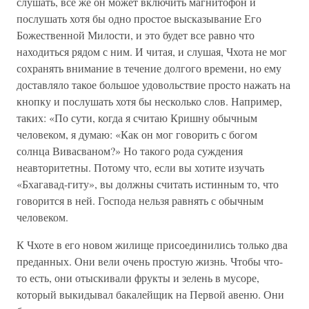
слушать, все же он может включить магнитофон и
послушать хотя бы одно простое высказывание Его
Божественной Милости, и это будет все равно что
находиться рядом с ним. И читая, и слушая, Чхота не мог
сохранять внимание в течение долгого времени, но ему
доставляло такое большое удовольствие просто нажать на
кнопку и послушать хотя бы несколько слов. Например,
таких: «По сути, когда я считаю Кришну обычным
человеком, я думаю: «Как он мог говорить с богом
солнца Вивасваном?» Но такого рода суждения
неавторитетны. Потому что, если вы хотите изучать
«Бхагавад-гиту», вы должны считать истинным то, что
говорится в ней. Господа нельзя равнять с обычным
человеком.
К Чхоте в его новом жилище присоединились только два
преданных. Они вели очень простую жизнь. Чтобы что-
то есть, они отыскивали фрукты и зелень в мусоре,
который выкидывал бакалейщик на Первой авеню. Они