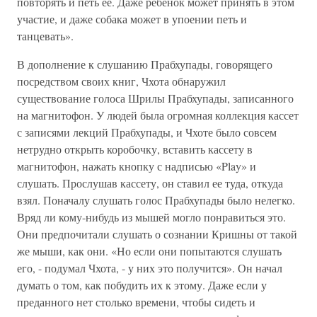
повторять и петь ее. Даже ребенок может принять в этом
участие, и даже собака может в упоении петь и
танцевать».
В дополнение к слушанию Прабхупады, говорящего
посредством своих книг, Чхота обнаружил
существование голоса Шрилы Прабхупады, записанного
на магнитофон. У людей была огромная коллекция кассет
с записями лекций Прабхупады, и Чхоте было совсем
нетрудно открыть коробочку, вставить кассету в
магнитофон, нажать кнопку с надписью «Play» и
слушать. Прослушав кассету, он ставил ее туда, откуда
взял. Поначалу слушать голос Прабхупады было нелегко.
Вряд ли кому-нибудь из мышей могло понравиться это.
Они предпочитали слушать о сознании Кришны от такой
же мыши, как они. «Но если они попытаются слушать
его, - подумал Чхота, - у них это получится». Он начал
думать о том, как побудить их к этому. Даже если у
преданного нет столько времени, чтобы сидеть и