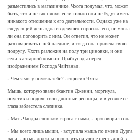
разместились в магазинчике. Чхота подумал, что, может
быть, это и не так плохо, если только они не будут иметь
никакого отношения к его деятельности. Однако уже на
следующий день одна из девушек спросила его, не могла
ли она поговорить с ним. Он ответил, что не может
разговаривать с ней наедине, и тогда она привела свою
подругу. Чхота разложил на полу три циновки, и они
сели в алтарной комнате Прабхупады перед
изображением Господа Чайтаньи.
- Чем я могу помочь тебе? - спросил Чхота.
Мышь, которую звали бхактин Дженни, моргнула,
опустив и подняв свои длинные ресницы, и в уголке ее
глаза заблестела слезинка.
- Мать Чандра слишком строга с нами, - проговорила она.
- Мы всего лишь мыши, - вступила мышь по имени Дурга
даси, - но мы должны проводить на улице шесть дней в