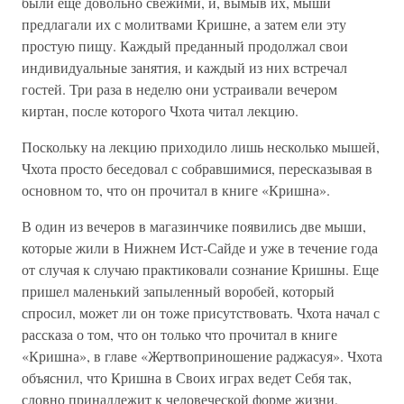
были еще довольно свежими, и, вымыв их, мыши
предлагали их с молитвами Кришне, а затем ели эту
простую пищу. Каждый преданный продолжал свои
индивидуальные занятия, и каждый из них встречал
гостей. Три раза в неделю они устраивали вечером
киртан, после которого Чхота читал лекцию.
Поскольку на лекцию приходило лишь несколько мышей,
Чхота просто беседовал с собравшимися, пересказывая в
основном то, что он прочитал в книге «Кришна».
В один из вечеров в магазинчике появились две мыши,
которые жили в Нижнем Ист-Сайде и уже в течение года
от случая к случаю практиковали сознание Кришны. Еще
пришел маленький запыленный воробей, который
спросил, может ли он тоже присутствовать. Чхота начал с
рассказа о том, что он только что прочитал в книге
«Кришна», в главе «Жертвоприношение раджасуя». Чхота
объяснил, что Кришна в Своих играх ведет Себя так,
словно принадлежит к человеческой форме жизни,