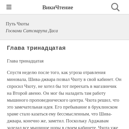
ВикиЧтение
Путь Чхоты
Госвами Сатсварупа Даса
Глава тринадцатая
Глава тринадцатая
Спустя неделю после того, как угроза отравления
миновала, Шива-джвара позвал Чхоту в свой кабинет. Он
спросил Чхоту, не хотел бы тот переехать в магазинчик
на Второй авеню. Он мог бы наладить там работу
мышиного проповеднического центра. Чхота решил, что
это замечательная идея. Его пребывание в бруклинском
храме стало казаться ему бессмысленным, что Шива-
джвара, конечно же, заметил. Поскольку Арджавам
заделал все мышиное норы в своем кабинете, Чхота уже