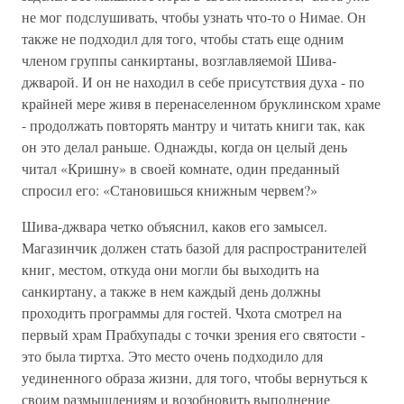
не мог подслушивать, чтобы узнать что-то о Нимае. Он
также не подходил для того, чтобы стать еще одним
членом группы санкиртаны, возглавляемой Шива-
джварой. И он не находил в себе присутствия духа - по
крайней мере живя в перенаселенном бруклинском храме
- продолжать повторять мантру и читать книги так, как
он это делал раньше. Однажды, когда он целый день
читал «Кришну» в своей комнате, один преданный
спросил его: «Становишься книжным червем?»
Шива-джвара четко объяснил, каков его замысел.
Магазинчик должен стать базой для распространителей
книг, местом, откуда они могли бы выходить на
санкиртану, а также в нем каждый день должны
проходить программы для гостей. Чхота смотрел на
первый храм Прабхупады с точки зрения его святости -
это была тиртха. Это место очень подходило для
уединенного образа жизни, для того, чтобы вернуться к
своим размышлениям и возобновить выполнение