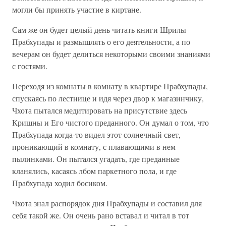
могли бы принять участие в киртане.
Сам же он будет целый день читать книги Шрилы
Прабхупады и размышлять о его деятельности, а по
вечерам он будет делиться некоторыми своими знаниями
с гостями.
Переходя из комнаты в комнату в квартире Прабхупады,
спускаясь по лестнице и идя через двор к магазинчику,
Чхота пытался медитировать на присутствие здесь
Кришны и Его чистого преданного. Он думал о том, что
Прабхупада когда-то видел этот солнечный свет,
проникающий в комнату, с плавающими в нем
пылинками. Он пытался угадать, где преданные
кланялись, касаясь лбом паркетного пола, и где
Прабхупада ходил босиком.
Чхота знал распорядок дня Прабхупады и составил для
себя такой же. Он очень рано вставал и читал в тот