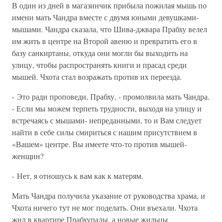
В один из дней в магазинчик прибыла пожилая мышь по
имени мать Чандра вместе с двумя юными девушками-
мышами. Чандра сказала, что Шива-джвара Прабху велел
им жить в центре на Второй авеню и превратить его в
базу санкиртаны, откуда они могли бы выходить на
улицу, чтобы распространять книги и прасад среди
мышей. Чхота стал возражать против их переезда.
- Это ради проповеди, Прабху, - промолвила мать Чандра.
- Если мы можем терпеть трудности, выходя на улицу и
встречаясь с мышами- непреданными, то и Вам следует
найти в себе силы смириться с нашим присутствием в
«Вашем» центре. Вы имеете что-то против мышей-
женщин?
- Нет, я отношусь к вам как к матерям.
Мать Чандра получила указание от руководства храма, и
Чхота ничего тут не мог поделать. Они въехали. Чхота
жил в квартире Прабхупады, а новые жильцы