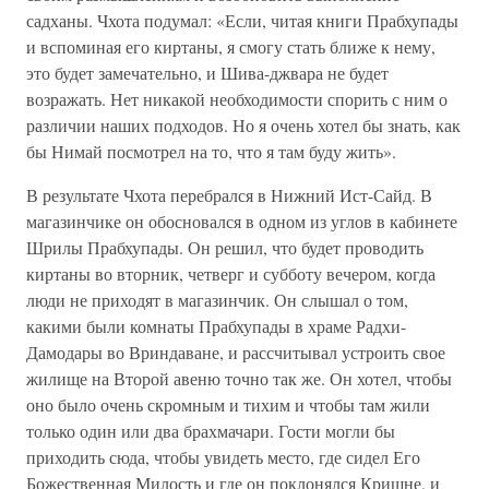
садханы. Чхота подумал: «Если, читая книги Прабхупады
и вспоминая его киртаны, я смогу стать ближе к нему,
это будет замечательно, и Шива-джвара не будет
возражать. Нет никакой необходимости спорить с ним о
различии наших подходов. Но я очень хотел бы знать, как
бы Нимай посмотрел на то, что я там буду жить».
В результате Чхота перебрался в Нижний Ист-Сайд. В
магазинчике он обосновался в одном из углов в кабинете
Шрилы Прабхупады. Он решил, что будет проводить
киртаны во вторник, четверг и субботу вечером, когда
люди не приходят в магазинчик. Он слышал о том,
какими были комнаты Прабхупады в храме Радхи-
Дамодары во Вриндаване, и рассчитывал устроить свое
жилище на Второй авеню точно так же. Он хотел, чтобы
оно было очень скромным и тихим и чтобы там жили
только один или два брахмачари. Гости могли бы
приходить сюда, чтобы увидеть место, где сидел Его
Божественная Милость и где он поклонялся Кришне, и