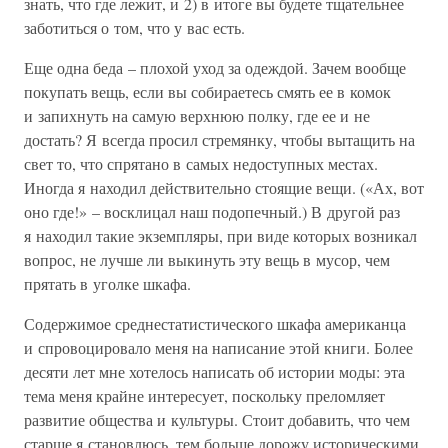
знать, что где лежит, и 2) в итоге вы будете тщательнее
заботиться о том, что у вас есть.
Еще одна беда – плохой уход за одеждой. Зачем вообще
покупать вещь, если вы собираетесь смять ее в комок
и запихнуть на самую верхнюю полку, где ее и не
достать? Я всегда просил стремянку, чтобы вытащить на
свет то, что спрятано в самых недоступных местах.
Иногда я находил действительно стоящие вещи. («Ах, вот
оно где!» – восклицал наш подопечный.) В другой раз
я находил такие экземпляры, при виде которых возникал
вопрос, не лучше ли выкинуть эту вещь в мусор, чем
прятать в уголке шкафа.
Содержимое среднестатистического шкафа американца
и спровоцировало меня на написание этой книги. Более
десяти лет мне хотелось написать об истории моды: эта
тема меня крайне интересует, поскольку преломляет
развитие общества и культуры. Стоит добавить, что чем
старше я становлюсь, тем больше дорожу историческими