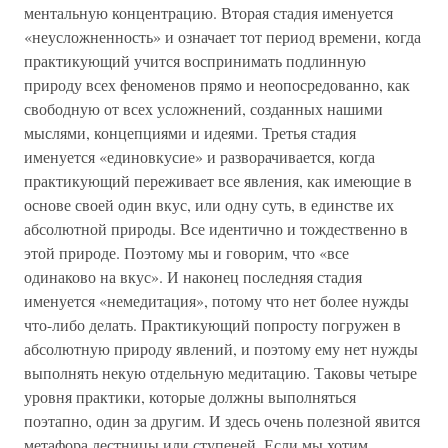
ментальную концентрацию. Вторая стадия именуется
«неусложненность» и означает тот период времени, когда
практикующий учится воспринимать подлинную
природу всех феноменов прямо и неопосредованно, как
свободную от всех усложнений, созданных нашими
мыслями, концепциями и идеями. Третья стадия
именуется «единовкусие» и разворачивается, когда
практикующий переживает все явления, как имеющие в
основе своей один вкус, или одну суть, в единстве их
абсолютной природы. Все идентично и тождественно в
этой природе. Поэтому мы и говорим, что «все
одинаково на вкус». И наконец последняя стадия
именуется «немедитация», потому что нет более нужды
что-либо делать. Практикующий попросту погружен в
абсолютную природу явлений, и поэтому ему нет нужды
выполнять некую отдельную медитацию. Таковы четыре
уровня практики, которые должны выполняться
поэтапно, один за другим. И здесь очень полезной явится
метафора лестницы или ступеней. Если мы хотим