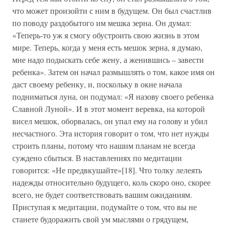
что может произойти с ним в будущем. Он был счастлив
по поводу раздобытого им мешка зерна. Он думал:
«Теперь-то уж я смогу обустроить свою жизнь в этом
мире. Теперь, когда у меня есть мешок зерна, я думаю,
мне надо подыскать себе жену, а женившись – завести
ребенка». Затем он начал размышлять о том, какое имя он
даст своему ребенку, и, поскольку в окне начала
подниматься луна, он подумал: «Я назову своего ребенка
Славной Луной». И в этот момент веревка, на которой
висел мешок, оборвалась, он упал ему на голову и убил
несчастного. Эта история говорит о том, что нет нужды
строить планы, потому что нашим планам не всегда
суждено сбыться. В наставлениях по медитации
говорится: «Не предвкушайте»[18]. Что толку лелеять
надежды относительно будущего, коль скоро оно, скорее
всего, не будет соответствовать вашим ожиданиям.
Приступая к медитации, подумайте о том, что вы не
станете будоражить свой ум мыслями о грядущем,