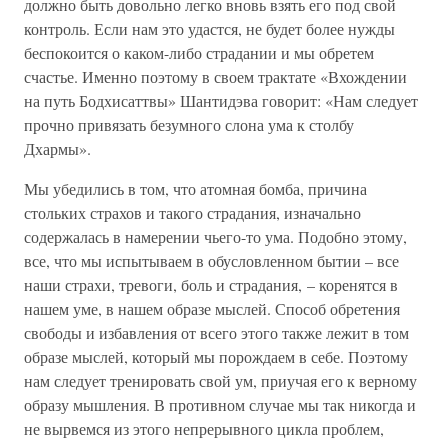
должно быть довольно легко вновь взять его под свой
контроль. Если нам это удастся, не будет более нужды
беспокоится о каком-либо страдании и мы обретем
счастье. Именно поэтому в своем трактате «Вхождении
на путь Бодхисаттвы» Шантидэва говорит: «Нам следует
прочно привязать безумного слона ума к столбу
Дхармы».
Мы убедились в том, что атомная бомба, причина
стольких страхов и такого страдания, изначально
содержалась в намерении чьего-то ума. Подобно этому,
все, что мы испытываем в обусловленном бытии – все
наши страхи, тревоги, боль и страдания, – коренятся в
нашем уме, в нашем образе мыслей. Способ обретения
свободы и избавления от всего этого также лежит в том
образе мыслей, который мы порождаем в себе. Поэтому
нам следует тренировать свой ум, приучая его к верному
образу мышления. В противном случае мы так никогда и
не вырвемся из этого непрерывного цикла проблем,