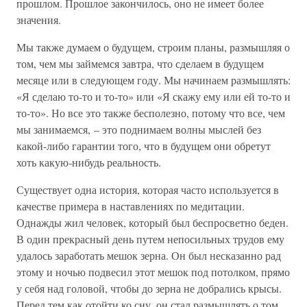
прошлом. Прошлое закончилось, оно не имеет более
значения.
Мы также думаем о будущем, строим планы, размышляя о
том, чем мы займемся завтра, что сделаем в будущем
месяце или в следующем году. Мы начинаем размышлять:
«Я сделаю то-то и то-то» или «Я скажу ему или ей то-то и
то-то». Но все это также бесполезно, потому что все, чем
мы занимаемся, – это поднимаем волны мыслей без
какой-либо гарантии того, что в будущем они обретут
хоть какую-нибудь реальность.
Существует одна история, которая часто используется в
качестве примера в наставлениях по медитации.
Однажды жил человек, который был беспросветно беден.
В один прекрасный день путем непосильных трудов ему
удалось заработать мешок зерна. Он был несказанно рад
этому и ночью подвесил этот мешок под потолком, прямо
у себя над головой, чтобы до зерна не добрались крысы.
Перед тем как отойти ко сну, он стал размышлять о том,