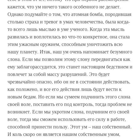
кажется, что ум ничего такого особенного не делает.
Однако подумайте о том, что атомная бомба, породившая
столько страха и тревог в умах человечества, была когда-
то всего лишь мыслью в уме ученого. Когда эта мысль
развилась и воплотилась во что-то конкретное, она стала
этим ужасным оружием, способным уничтожить всю
нашу планету. Итак, наш ум очень напоминает безумного
слона. Если мы позволим этому слону передвигаться как
ему заблагорассудится, это станет настоящим бедствием и
повлечет за собой массу разрушений. Это будет
чрезвычайно опасно, ибо он не в состоянии действовать,
как положено, и все его действия лишь будут вести к
новым бедам. Но если мы сумеем подчинить этого слона
своей воле, поставить его под контроль, тогда проблем не
возникнет. Если мы укротим слона, подчиним его своей
воле, тогда мы сможем использовать его силу в работе,
способной принести пользу. Этот ум – наш собственный.
И коль скоро он является нашим собственным умом,