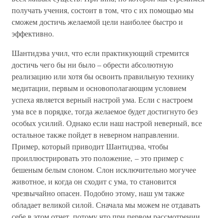
получать учения, состоит в том, что с их помощью мы
сможем достичь желаемой цели наиболее быстро и
эффективно.
Шантидэва учил, что если практикующий стремится
достичь чего бы ни было – обрести абсолютную
реализацию или хотя бы освоить правильную технику
медитации, первым и основополагающим условием
успеха является верный настрой ума. Если с настроем
ума все в порядке, тогда желаемое будет достигнуто без
особых усилий. Однако если наш настрой неверный, все
остальное также пойдет в неверном направлении.
Пример, который приводит Шантидэва, чтобы
проиллюстрировать это положение, – это пример с
бешеным белым слоном. Слон исключительно могучее
животное, и когда он сходит с ума, то становится
чрезвычайно опасен. Подобно этому, наш ум также
обладает великой силой. Сначала мы можем не отдавать
себе в этом отчет, потому что при первом рассмотрении