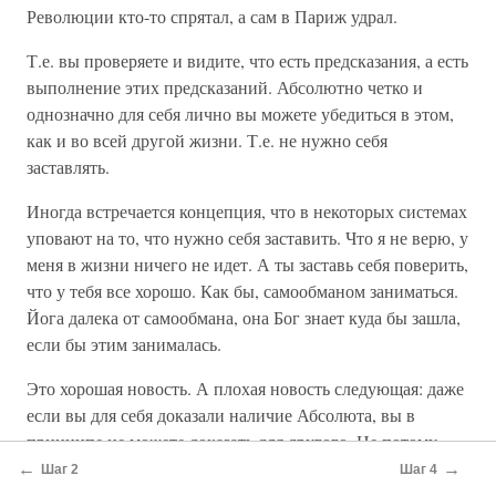
Революции кто-то спрятал, а сам в Париж удрал.
Т.е. вы проверяете и видите, что есть предсказания, а есть
выполнение этих предсказаний. Абсолютно четко и
однозначно для себя лично вы можете убедиться в этом,
как и во всей другой жизни. Т.е. не нужно себя
заставлять.
Иногда встречается концепция, что в некоторых системах
уповают на то, что нужно себя заставить. Что я не верю, у
меня в жизни ничего не идет. А ты заставь себя поверить,
что у тебя все хорошо. Как бы, самообманом заниматься.
Йога далека от самообмана, она Бог знает куда бы зашла,
если бы этим занималась.
Это хорошая новость. А плохая новость следующая: даже
если вы для себя доказали наличие Абсолюта, вы в
принципе не можете доказать для другого. Не потому,
что вы не найдете слов, аргументов, а потому, что вы в
←
→
Шаг 2
Шаг 4
принципе не сможете.