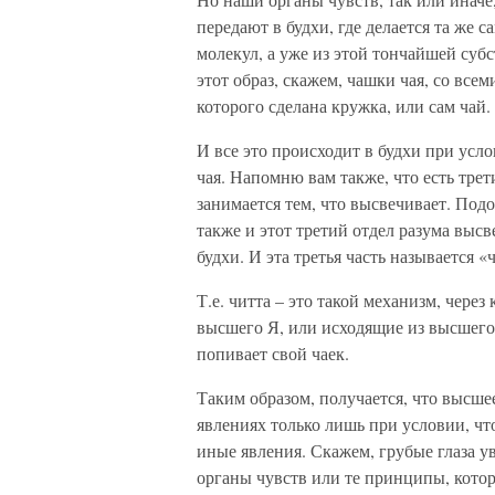
передают в будхи, где делается та же 
молекул, а уже из этой тончайшей суб
этот образ, скажем, чашки чая, со все
которого сделана кружка, или сам чай.
И все это происходит в будхи при усл
чая. Напомню вам также, что есть трет
занимается тем, что высвечивает. Подо
также и этот третий отдел разума высв
будхи. И эта третья часть называется «
Т.е. читта – это такой механизм, чере
высшего Я, или исходящие из высшего 
попивает свой чаек.
Таким образом, получается, что высше
явлениях только лишь при условии, чт
иные явления. Скажем, грубые глаза у
органы чувств или те принципы, кото