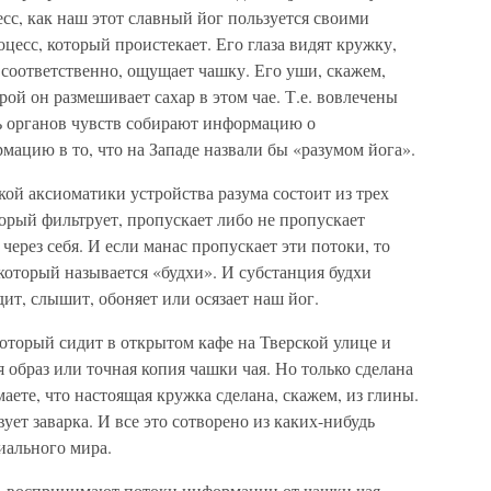
есс, как наш этот славный йог пользуется своими
оцесс, который проистекает. Его глаза видят кружку,
, соответственно, ощущает чашку. Его уши, скажем,
ой он размешивает сахар в этом чае. Т.е. вовлечены
ять органов чувств собирают информацию о
ацию в то, что на Западе назвали бы «разумом йога».
кой аксиоматики устройства разума состоит из трех
торый фильтрует, пропускает либо не пропускает
ерез себя. И если манас пропускает эти потоки, то
 который называется «будхи». И субстанция будхи
ит, слышит, обоняет или осязает наш йог.
который сидит в открытом кафе на Тверской улице и
 образ или точная копия чашки чая. Но только сделана
маете, что настоящая кружка сделана, скажем, из глины.
вует заварка. И все это сотворено из каких-нибудь
иального мира.
е, воспринимают потоки информации от чашки чая,