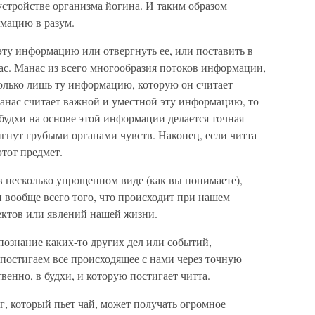
 устройстве организма йогина. И таким образом
рмацию в разум.
эту информацию или отвергнуть ее, или поставить в
ас. Манас из всего многообразия потоков информации,
лько лишь ту информацию, которую он считает
манас считает важной и уместной эту информацию, то
В будхи на основе этой информации делается точная
игнут грубыми органами чувств. Наконец, если читта
этот предмет.
в несколько упрощенном виде (как вы понимаете),
и вообще всего того, что происходит при нашем
ектов или явлений нашей жизни.
ознание каких-то других дел или событий,
постигаем все происходящее с нами через точную
венно, в будхи, и которую постигает читта.
, который пьет чай, может получать огромное