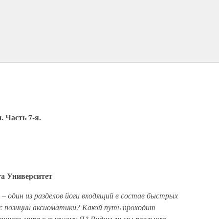
 Часть 7-я.
а Университет
 – один из разделов йоги входящий в состав быстрых
 с позиции аксиоматики? Какой путь проходит
ешнего мира к высшему Я? Видим ли мы реальную