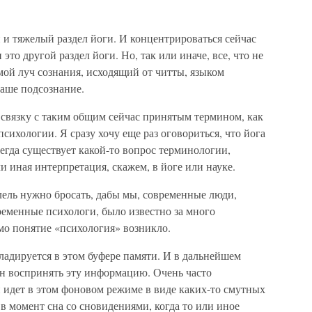
 и тяжелый раздел йоги. И концентрироваться сейчас
 это другой раздел йоги. Но, так или иначе, все, что не
мой луч сознания, исходящий от читты, языком
наше подсознание.
 связку с таким общим сейчас принятым термином, как
сихологии. Я сразу хочу еще раз оговориться, что йога
сегда существует какой-то вопрос терминологии,
и иная интерпретация, скажем, в йоге или науке.
ллель нужно бросать, дабы мы, современные люди,
ременные психологи, было известно за много
амо понятие «психология» возникло.
кладируется в этом буфере памяти. И в дальнейшем
ен воспринять эту информацию. Очень часто
 идет в этом фоновом режиме в виде каких-то смутных
 момент сна со сновидениями, когда то или иное