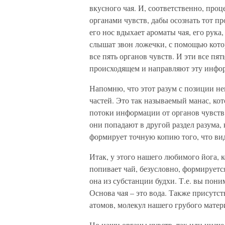
вкусного чая. И, соответственно, проц
органами чувств, дабы осознать тот пр
его нос вдыхает ароматы чая, его рука
слышат звон ложечки, с помощью котор
все пять органов чувств. И эти все п
происходящем и направляют эту информ
Напомню, что этот разум с позиции не
частей. Это так называемый манас, ко
потоки информации от органов чувств ч
они попадают в другой раздел разума,
формирует точную копию того, что вид
Итак, у этого нашего любимого йога, 
попивает чай, безусловно, формируется
она из субстанции будхи. Т.е. вы пони
Основа чая – это вода. Также присутст
атомов, молекул нашего грубого матер
Но наши органы чувств, так или инач