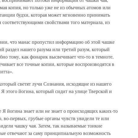
самая копия, но только уже не из обычных атомов или
станции будхи, которая может мгновенно принимать
ми соответствующими свойствами того материала, из
овии, что манас пропустил информацию об этой чашке
ий раздел нашего разума или третий разум, который
бно тому, как фонарик высвечивает что-то в темноте,
ечивает все точные копии, которые воспроизводятся в
читта».
з который светят лучи Сознания, исходящие из нашего
Я этого йогина, который сидит на улице Тверской и
е Я йогина знает или не знает о происходящих каких-то
о, во-первых, грубые органы чувств увидели те или
видели чашку чая. Затем, так называемые тонкие
рые отвечают за саму принципиальную возможность