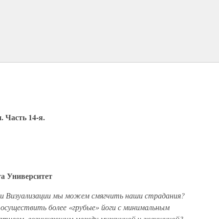
 Часть 14-я.
а Университет
ги Визуализации мы можем смягчить наши страдания?
осуществить более «грубые» йоги с минимальным
егативом, возникающим между мужчиной и женщиной?