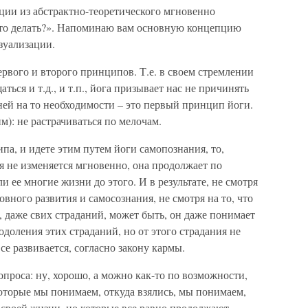
ации из абстрактно-теоретического мгновенно
Что делать?». Напоминаю вам основную концепцию
зуализации.
рвого и второго принципов. Т.е. в своем стремлении
ться и т.д., и т.п., йога призывает нас не причинять
ней на то необходимости – это первый принцип йоги.
): не растрачиваться по мелочам.
па, и идете этим путем йоги самопознания, то,
я не изменяется мгновенно, она продолжает по
и ее многие жизни до этого. И в результате, не смотря
ховного развития и самосознания, не смотря на то, что
 даже свих страданий, может быть, он даже понимает
еодоления этих страданий, но от этого страдания не
се развивается, согласно закону кармы.
опроса: ну, хорошо, а можно как-то по возможности,
оторые мы понимаем, откуда взялись, мы понимаем,
 своей жизни, но которые все равно продолжают