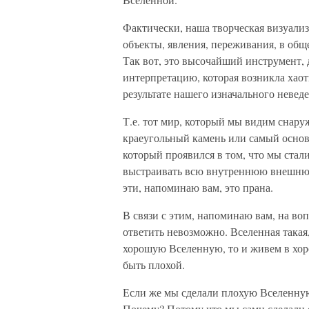
Фактически, наша творческая визуали
объекты, явления, переживания, в общ
Так вот, это высочайший инструмент,
интерпретацию, которая возникла хаот
результате нашего изначального неведе
Т.е. тот мир, который мы видим снару
краеугольный камень или самый основн
который проявился в том, что мы стал
выстраивать всю внутреннюю внешнюю
эти, напоминаю вам, это прана.
В связи с этим, напоминаю вам, на воп
ответить невозможно. Вселенная такая
хорошую Вселенную, то и живем в хор
быть плохой.
Если же мы сделали плохую Вселенную,
Почему? Потому что мы сами сделали е