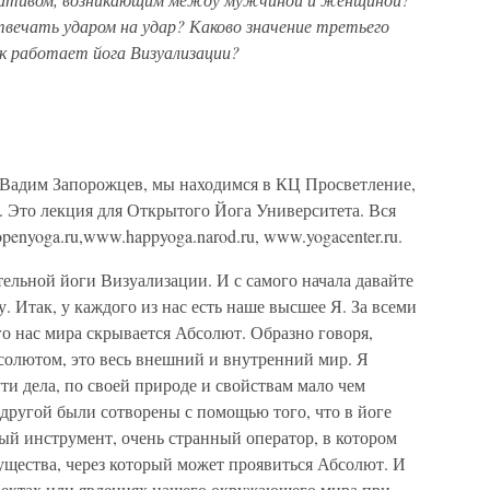
твечать ударом на удар? Каково значение третьего
ак работает йога Визуализации?
т Вадим Запорожцев, мы находимся в КЦ Просветление,
я. Это лекция для Открытого Йога Университета. Вся
enyoga.ru,www.happyoga.narod.ru, www.yogacenter.ru.
ельной йоги Визуализации. И с самого начала давайте
Итак, у каждого из нас есть наше высшее Я. За всеми
 нас мира скрывается Абсолют. Образно говоря,
олютом, это весь внешний и внутренний мир. Я
ти дела, по своей природе и свойствам мало чем
и другой были сотворены с помощью того, что в йоге
ый инструмент, очень странный оператор, в котором
ущества, через который может проявиться Абсолют. И
бъектах или явлениях нашего окружающего мира при