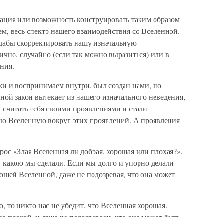
зация или возможность конструировать таким образом
ем, весь спектр нашего взаимодействия со Вселенной.
 дабы скорректировать нашу изначальную
ично, случайно (если так можно выразиться) или в
ния.
жи и воспринимаем внутри, был создан нами, но
ой закон вытекает из нашего изначального неведения,
и считать себя своими проявлениями и стали
 Вселенную вокруг этих проявлений. А проявления
рос «Злая Вселенная ли добрая, хорошая или плохая?»,
, какою мы сделали. Если мы долго и упорно делали
ошей Вселенной, даже не подозревая, что она может
 то никто нас не убедит, что Вселенная хорошая.
е плохой, и даже не подозреваем, что она может быть