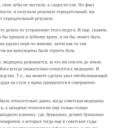
 свои зубы не чистили, а сладости ели. Но факт
упости, и получили результат отрицательный, вы
от отрицательный результат.
-то делать по устранению этого недуга. И еще, скажем,
ы бы пришли к зубному врачу, и он бы, может быть,
а удалил нерв по живому, затем как-то там
этом вы вынуждены были терпеть боль.
, медицина развивается, за что им поклон до земли.
йога всегда уважительно относится к медицине. И
едство. Т.е., вы можете сделать укол обезболивающий.
дура на стуле у врача превратится в совершенно
 было относительно давно, когда советская медицина
ь, а западные технологии еще только-только
западную клинику, где, буквально, делают буквально
ухищрения, о которых тогда еще в советские годы
а и не заметил посещение зубного врача, и это его