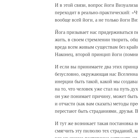
И в этой связи, вопрос йоги Визуализ
переходит в реально-практический: «
вообще всей йоги, а не только йоги Ви
Йога призывает нас придерживаться пе
жить, в своем стремлении творить, обща
вреда всем живым существам без край
Наконец, второй принцип йоги (помним
И если вы принимаете два этих принци
безусловно, окружающая нас Вселенна
инерции быть такой, какой мы создавал
на то, что человек уже стал на путь ду
он уже понимает причину, может быть,
и отчасти (как вам сказать) методы пр
перестают быть страданиями, друзья. В
И тут же возникает такая постановка в
смягчить эту пилюлю тех страданий, к
как их нужно постепенно устранять из