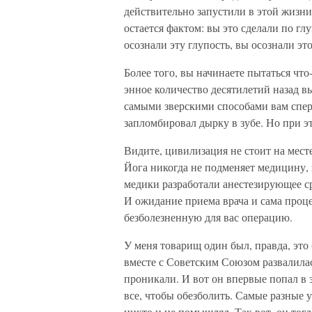
действительно запустили в этой жизни,
остается фактом: вы это сделали по гл
осознали эту глупость, вы осознали эт
Более того, вы начинаете пытаться что
энное количество десятилетий назад в
самыми зверскими способами вам сперв
запломбировал дырку в зубе. Но при 
Видите, цивилизация не стоит на месте
Йога никогда не подменяет медицину, 
медики разработали анестезирующее ср
И ожидание приема врача и сама проце
безболезненную для вас операцию.
У меня товарищ один был, правда, это
вместе с Советским Союзом развалилас
проникали. И вот он впервые попал в 
все, чтобы обезболить. Самые разные 
никто и не помышлял. Так вот, он тогд