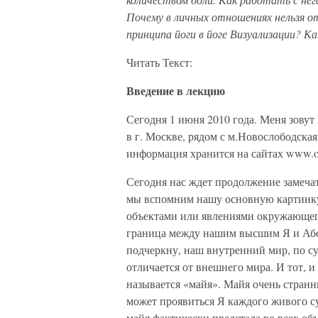
Почему в личных отношениях нельзя о
принципа йоги в йоге Визуализации? К
Читать Текст:
Введение в лекцию
Сегодня 1 июня 2010 года. Меня зову
в г. Москве, рядом с м.Новослободска
информация хранится на сайтах www.op
Сегодня нас ждет продолжение замечат
мы вспомним нашу основную картинку. 
объектами или явлениями окружающего
граница между нашим высшим Я и Абс
подчеркну, наш внутренний мир, по су
отличается от внешнего мира. И тот, 
называется «майя». Майя очень странн
может проявиться Я каждого живого с
майя фактически предстала во всех о