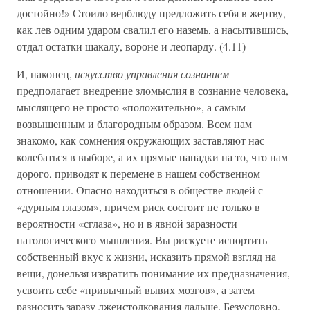
достойно!» Стоило верблюду предложить себя в жертву,
как лев одним ударом свалил его наземь, а насытившись,
отдал остатки шакалу, вороне и леопарду. (4.11)
И, наконец,
искусство управления сознанием
предполагает внедрение зломыслия в сознание человека,
мыслящего не просто «положительно», а самым
возвышенным и благородным образом. Всем нам
знакомо, как сомнения окружающих заставляют нас
колебаться в выборе, а их прямые нападки на то, что нам
дорого, приводят к перемене в нашем собственном
отношении. Опасно находиться в обществе людей с
«дурным глазом», причем риск состоит не только в
вероятности «сглаза», но и в явной заразности
патологического мышления. Вы рискуете испортить
собственный вкус к жизни, исказить прямой взгляд на
вещи, донельзя извратить понимание их предназначения,
усвоить себе «привычный вывих мозгов», а затем
разносить заразу лжеистолкования дальше. Безусловно,