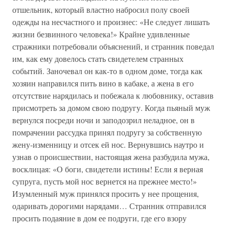
отшельник, который властно набросил полу своей
одежды на несчастного и произнес: «Не следует лишать
жизни безвинного человека!» Крайне удивленные
стражники потребовали объяснений, и странник поведал
им, как ему довелось стать свидетелем странных
событий. Заночевал он как-то в одном доме, тогда как
хозяин направился пить вино в кабаке, а жена в его
отсутствие нарядилась и побежала к любовнику, оставив
присмотреть за домом свою подругу. Когда пьяный муж
вернулся посреди ночи и заподозрил неладное, он в
помрачении рассудка принял подругу за собственную
жену-изменницу и отсек ей нос. Вернувшись наутро и
узнав о происшествии, настоящая жена разбудила мужа,
восклицая: «О боги, свидетели истины! Если я верная
супруга, пусть мой нос вернется на прежнее место!»
Изумленный муж принялся просить у нее прощения,
одаривать дорогими нарядами… Странник отправился
просить подаяние в дом ее подруги, где его взору