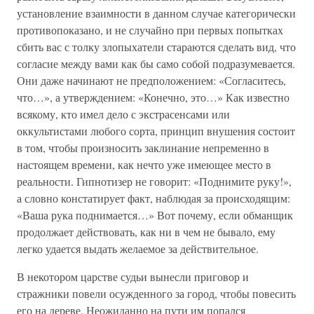
установление взаимности в данном случае категорически
противопоказано, и не случайно при первых попытках
сбить вас с толку злопыхатели стараются сделать вид, что
согласие между вами как бы само собой подразумевается.
Они даже начинают не предположением: «Согласитесь,
что…», а утверждением: «Конечно, это…» Как известно
всякому, кто имел дело с экстрасенсами или
оккультистами любого сорта, принцип внушения состоит
в том, чтобы произносить заклинание непременно в
настоящем времени, как нечто уже имеющее место в
реальности. Гипнотизер не говорит: «Поднимите руку!»,
а словно констатирует факт, наблюдая за происходящим:
«Ваша рука поднимается…» Вот почему, если обманщик
продолжает действовать, как ни в чем не бывало, ему
легко удается выдать желаемое за действительное.
В некотором царстве судьи вынесли приговор и
стражники повели осужденного за город, чтобы повесить
его на дереве. Неожиданно на пути им попался