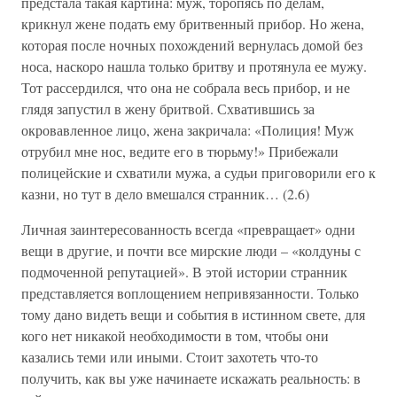
предстала такая картина: муж, торопясь по делам,
крикнул жене подать ему бритвенный прибор. Но жена,
которая после ночных похождений вернулась домой без
носа, наскоро нашла только бритву и протянула ее мужу.
Тот рассердился, что она не собрала весь прибор, и не
глядя запустил в жену бритвой. Схватившись за
окровавленное лицо, жена закричала: «Полиция! Муж
отрубил мне нос, ведите его в тюрьму!» Прибежали
полицейские и схватили мужа, а судьи приговорили его к
казни, но тут в дело вмешался странник… (2.6)
Личная заинтересованность всегда «превращает» одни
вещи в другие, и почти все мирские люди – «колдуны с
подмоченной репутацией». В этой истории странник
представляется воплощением непривязанности. Только
тому дано видеть вещи и события в истинном свете, для
кого нет никакой необходимости в том, чтобы они
казались теми или иными. Стоит захотеть что-то
получить, как вы уже начинаете искажать реальность: в