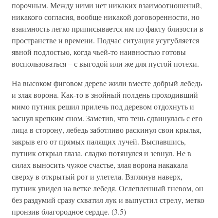
порочным. Между ними нет никаких взаимоотношений,
никакого согласия, вообще никакой договоренности, но
взаимность легко приписывается им по факту близости в
пространстве и времени. Подчас ситуация усугубляется
явной подлостью, когда чьей-то наивностью готовы
воспользоваться – с выгодой или же для пустой потехи.
На высоком фиговом дереве жили вместе добрый лебедь
и злая ворона. Как-то в знойный полдень проходивший
мимо путник решил прилечь под деревом отдохнуть и
заснул крепким сном. Заметив, что тень сдвинулась с его
лица в сторону, лебедь заботливо раскинул свои крылья,
закрыв его от прямых палящих лучей. Выспавшись,
путник открыл глаза, сладко потянулся и зевнул. Не в
силах выносить чужое счастье, злая ворона накакала
сверху в открытый рот и улетела. Взглянув наверх,
путник увидел на ветке лебедя. Ослепленный гневом, он
без раздумий сразу схватил лук и выпустил стрелу, метко
пронзив благородное сердце. (3.5)