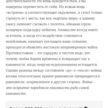
действительности эта вещь находится
там
, а вы
намерены переместить ее
сюда
. Но всякая вещь
«встроена» в соответствующее окружение, и стоит только
стронуть ее с места, как вся «картина мира» к вашему
ужасу начинает съезжать с полотна, обнажая серую
холщевую подкладку небытия. Зломыслие всегда имеет
источник, и когда его воздействие становится
назойливым, начинает поглощать ваше сознание,
приходится объявлять жестокую непримиримую войну.
Противостояние – это парадокс в чистом виде, вот
почему любая борьба временна и возвращает нас к
взаимности, когда энергия недопонимания истощается.
Однако разница между состоянием «до» и «после» войны
весьма относительна: кривое равновесие превращается в
равновесие, искривленное в другую сторону.
Война –
это вскрытие парадоксов взаимности ради самой
взаимности.