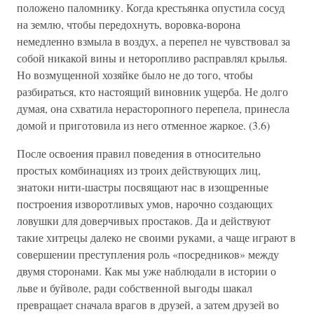
положено паломнику. Когда крестьянка опустила сосуд
на землю, чтобы передохнуть, воровка-ворона
немедленно взмыла в воздух, а перепел не чувствовал за
собой никакой вины и неторопливо расправлял крылья.
Но возмущенной хозяйке было не до того, чтобы
разбираться, кто настоящий виновник ущерба. Не долго
думая, она схватила нерасторопного перепела, принесла
домой и приготовила из него отменное жаркое. (3.6)
После освоения правил поведения в относительно
простых комбинациях из троих действующих лиц,
знатоки нити-шастры посвящают нас в изощренные
построения изворотливых умов, нарочно создающих
ловушки для доверчивых простаков. Да и действуют
такие хитрецы далеко не своими руками, а чаще играют в
совершении преступления роль «посредников» между
двумя сторонами. Как мы уже наблюдали в истории о
льве и буйволе, ради собственной выгоды шакал
превращает сначала врагов в друзей, а затем друзей во