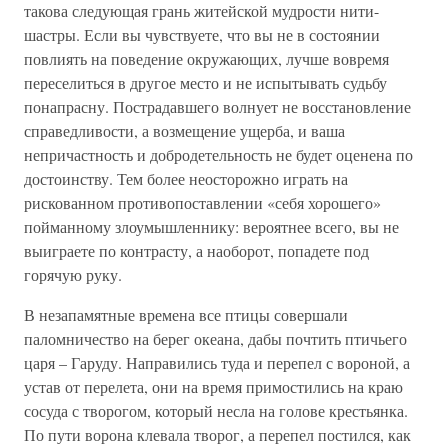
такова следующая грань житейской мудрости нити-
шастры. Если вы чувствуете, что вы не в состоянии
повлиять на поведение окружающих, лучше вовремя
переселиться в другое место и не испытывать судьбу
понапрасну. Пострадавшего волнует не восстановление
справедливости, а возмещение ущерба, и ваша
непричастность и добродетельность не будет оценена по
достоинству. Тем более неосторожно играть на
рискованном противопоставлении «себя хорошего»
пойманному злоумышленнику: вероятнее всего, вы не
выиграете по контрасту, а наоборот, попадете под
горячую руку.
В незапамятные времена все птицы совершали
паломничество на берег океана, дабы почтить птичьего
царя – Гаруду. Направились туда и перепел с вороной, а
устав от перелета, они на время примостились на краю
сосуда с творогом, который несла на голове крестьянка.
По пути ворона клевала творог, а перепел постился, как