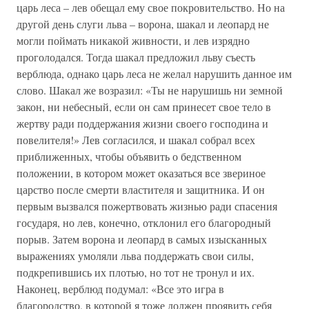
царь леса – лев обещал ему свое покровительство. Но на
другой день слуги льва – ворона, шакал и леопард не
могли поймать никакой живности, и лев изрядно
проголодался. Тогда шакал предложил льву съесть
верблюда, однако царь леса не желал нарушить данное им
слово. Шакал же возразил: «Ты не нарушишь ни земной
закон, ни небесный, если он сам принесет свое тело в
жертву ради поддержания жизни своего господина и
повелителя!» Лев согласился, и шакал собрал всех
приближенных, чтобы объявить о бедственном
положении, в котором может оказаться все звериное
царство после смерти властителя и защитника. И он
первым вызвался пожертвовать жизнью ради спасения
государя, но лев, конечно, отклонил его благородный
порыв. Затем ворона и леопард в самых изысканных
выражениях умоляли льва поддержать свои силы,
подкрепившись их плотью, но тот не тронул и их.
Наконец, верблюд подумал: «Все это игра в
благородство, в которой я тоже должен проявить себя