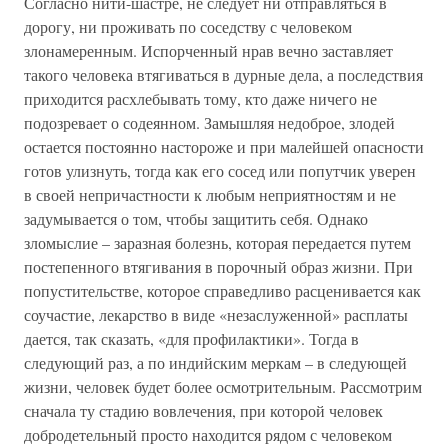
Согласно нити-шастре, не следует ни отправляться в
дорогу, ни проживать по соседству с человеком
злонамеренным. Испорченный нрав вечно заставляет
такого человека втягиваться в дурные дела, а последствия
приходится расхлебывать тому, кто даже ничего не
подозревает о содеянном. Замышляя недоброе, злодей
остается постоянно настороже и при малейшей опасности
готов улизнуть, тогда как его сосед или попутчик уверен
в своей непричастности к любым неприятностям и не
задумывается о том, чтобы защитить себя. Однако
зломыслие – заразная болезнь, которая передается путем
постепенного втягивания в порочный образ жизни. При
попустительстве, которое справедливо расценивается как
соучастие, лекарство в виде «незаслуженной» расплаты
дается, так сказать, «для профилактики». Тогда в
следующий раз, а по индийским меркам – в следующей
жизни, человек будет более осмотрительным. Рассмотрим
сначала ту стадию вовлечения, при которой человек
добродетельный просто находится рядом с человеком