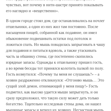
чувствах, вот почему в нити-шастре принято показывать
его наглядно и «вещественно».
В одном городе стоял дом, где останавливались на ночлег
отшельники, а один из них жил там постоянно. После
насыщения пищей, собранной как подаяние, он имел
обыкновение подвешивать остатки под потолок и
ложиться спать. Но мышь повадилась запрыгивать в чашу
для подаяния и питаться вдоволь, а также утаскивать
часть за обшивку стены, где постепенно скопились
изрядные запасы. Однажды к отшельнику пришел гость,
а во время беседы тот принялся колотить палкой по полу.
Гость возмутился: «Почему ты меня не слушаешь?» – а
хозяин раздраженно откликнулся: «Отгоняю мышь… Это
сущий злой демон, отнимающий у меня пищу!» Гость
подметил, как высоко удается мыши запрыгнуть, и он
сразу предположил, что такую силу может дать только
богатство. Тщательно исследовав стены дома, он нашел
мышиные запасы и вернул их хозяину. Несчастная мышь,