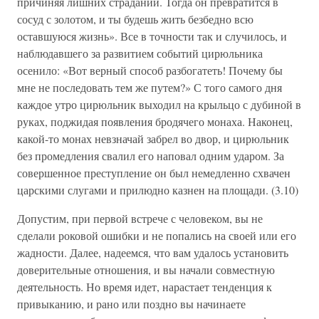
причиняя лишних страданий. Тогда он превратится в
сосуд с золотом, и ты будешь жить безбедно всю
оставшуюся жизнь». Все в точности так и случилось, и
наблюдавшего за развитием событий цирюльника
осенило: «Вот верный способ разбогатеть! Почему бы
мне не последовать тем же путем?» С того самого дня
каждое утро цирюльник выходил на крыльцо с дубиной в
руках, поджидая появления бродячего монаха. Наконец,
какой-то монах невзначай забрел во двор, и цирюльник
без промедления свалил его наповал одним ударом. За
совершенное преступление он был немедленно схвачен
царскими слугами и прилюдно казнен на площади. (3.10)
Допустим, при первой встрече с человеком, вы не
сделали роковой ошибки и не попались на своей или его
жадности. Далее, надеемся, что вам удалось установить
доверительные отношения, и вы начали совместную
деятельность. Но время идет, нарастает тенденция к
привыканию, и рано или поздно вы начинаете