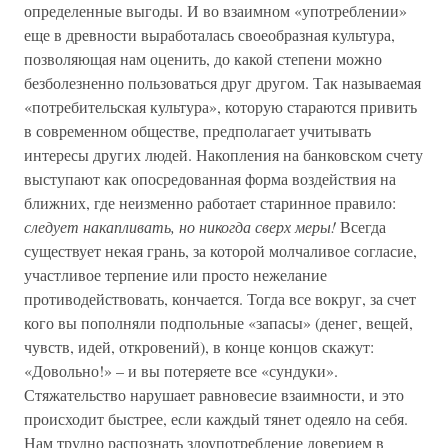
определенные выгоды. И во взаимном «употреблении»
еще в древности выработалась своеобразная культура,
позволяющая нам оценить, до какой степени можно
безболезненно пользоваться друг другом. Так называемая
«потребительская культура», которую стараются привить
в современном обществе, предполагает учитывать
интересы других людей. Накопления на банковском счету
выступают как опосредованная форма воздействия на
ближних, где неизменно работает старинное правило:
следует накапливать, но никогда сверх меры!
Всегда
существует некая грань, за которой молчаливое согласие,
участливое терпение или просто нежелание
противодействовать, кончается. Тогда все вокруг, за счет
кого вы пополняли подпольные «запасы» (денег, вещей,
чувств, идей, откровений), в конце концов скажут:
«Довольно!» – и вы потеряете все «сундуки».
Стяжательство нарушает равновесие взаимности, и это
происходит быстрее, если каждый тянет одеяло на себя.
Нам трудно распознать злоупотребление доверием в