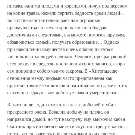
питаясь одними плодами и кореньями, ночуя под деревом
на копне травы, нежели терпеть бедность среди людей».
Богатство действительно дает нам огромные
преимущества во всех сторонах жизни: обладая
достаточными средствами, вы можете помогать друзьям,
обзаводиться семьей, получать образование… Однако
при накоплении имущества очень опасно пытаться
«использовать» людей целиком. Человек, превращающий
всех вокруг в средство пополнения своих запасов, скоро
сам пополнит собою чьи-то закрома. В «Хитопадеше»
отношения между людьми часто представлены как
противостояние «хищников и охотников», но даже в этих
сказочных «джунглях» действует закон умеренности.
Как-то пошел один охотник в лес за добычей и убил
прекрасного оленя. Взвалив добычу на плечи, он
направился домой, но тут навстречу ему выскочил кабан.
Охотник бросил оленя и метко выпустил стрелу в кабана,
но тот успел взреветь и всадить клыки в пах своему