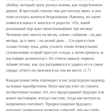
убийце, который сразу рухнул наземь, как подрубленное
дерево. В яростной схватке они растоптали змею, и она
тоже осталась валяться бездыханная. Наконец, на сцене
появился шакал и зашелся от радости: «Ох, какой
роскошный пир ждет меня ближайшие три месяца!
Человека мне хватит на месяц, оленя с кабаном – на два
месяца, да и змеи – на целый день… Сегодня я съем
только тетиву лука, дабы утолить этими безвкусными
сухожилиями острый приступ голода, а затем примусь за
настоящие деликатесы!» Но стоило шакалу порвать
зубами тетиву, как лук распрямился и ударил его в самое
сердце, отчего он скончался на том же месте. (1.7)
Каждая новая связь порождает в нас подспудную надежду
на новые приобретения. Нити-шастра учит не строить
несбыточные планы: тот, кто предугадывает будущее или
живет настоящим, всегда счастлив, тогда как мечтатель
непременно погибнет. Предвосхищение будущего
нарушает нормальное развитие событий, ибо вы грубо