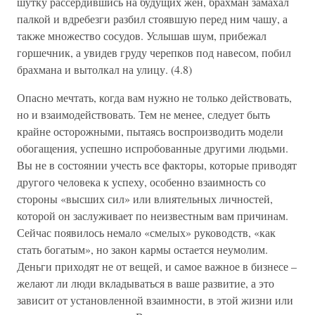
шутку рассердившись на будущих жен, брахман замахал
палкой и вдребезги разбил стоявшую перед ним чашу, а
также множество сосудов. Услышав шум, прибежал
горшечник, а увидев груду черепков под навесом, побил
брахмана и вытолкал на улицу. (4.8)
Опасно мечтать, когда вам нужно не только действовать,
но и взаимодействовать. Тем не менее, следует быть
крайне осторожными, пытаясь воспроизводить модели
обогащения, успешно испробованные другими людьми.
Вы не в состоянии учесть все факторы, которые приводят
другого человека к успеху, особенно взаимность со
стороны «высших сил» или влиятельных личностей,
которой он заслуживает по неизвестным вам причинам.
Сейчас появилось немало «смелых» руководств, «как
стать богатым», но закон кармы остается неумолим.
Деньги приходят не от вещей, и самое важное в бизнесе –
желают ли люди вкладываться в ваше развитие, а это
зависит от установленной взаимности, в этой жизни или