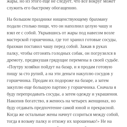
жары, но из этого еще не следует, что все вокруг может
служить его быстрому обогащению.
На большом празднике нищенствующему брахману
подали столько пищи, что он наполнил целую чашу и
взял ее с собой. Укрывшись от жары под навесом возле
мастерской горшечника, где тот хранил готовые сосуды,
брахман поставил чашу перед собой. Зажав в руках
палку, чтобы отгонять голодных собак, он погрузился в
дремоту, предвкушая грядущие перемены в своей судьбе.
«Поутру хозяйки пойдут на базар, и я продам готовую
пищу за сто рупий, а на эти деньги накуплю сосудов у
горшечника. Продам их подороже на базаре, а затем
закуплю еще большую партию у горшечника. Сначала я
буду перепродавать сосуды, а затем одежду и украшения.
Накопив богатство, я женюсь на четырех женщинах, но
буду отдавать предпочтение самой юной и прекрасной.
Когда же остальные жены начнут ссориться между собой,
тогда я возьму палку и отхожу их хорошенько!» Не на