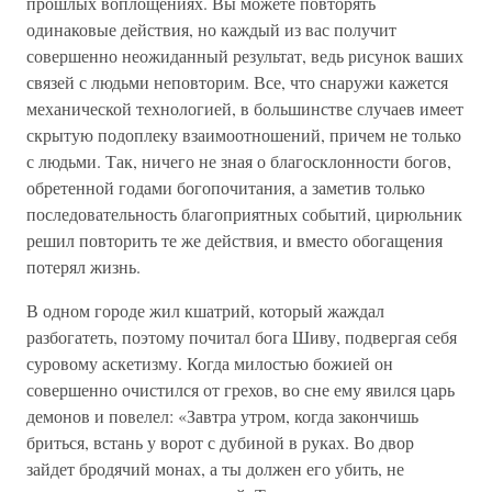
прошлых воплощениях. Вы можете повторять
одинаковые действия, но каждый из вас получит
совершенно неожиданный результат, ведь рисунок ваших
связей с людьми неповторим. Все, что снаружи кажется
механической технологией, в большинстве случаев имеет
скрытую подоплеку взаимоотношений, причем не только
с людьми. Так, ничего не зная о благосклонности богов,
обретенной годами богопочитания, а заметив только
последовательность благоприятных событий, цирюльник
решил повторить те же действия, и вместо обогащения
потерял жизнь.
В одном городе жил кшатрий, который жаждал
разбогатеть, поэтому почитал бога Шиву, подвергая себя
суровому аскетизму. Когда милостью божией он
совершенно очистился от грехов, во сне ему явился царь
демонов и повелел: «Завтра утром, когда закончишь
бриться, встань у ворот с дубиной в руках. Во двор
зайдет бродячий монах, а ты должен его убить, не