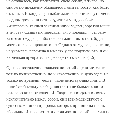
не оставалось, как превратить свою собаку в тигра, но
сам он по-прежнему обращался с ним запросто, как будто
с мышью. И когда люди наблюдали, как они живут вместе
в одном доме, они вечно судачили между собой:
«Интересно, какими заклинаниями мудрец обратил мышь
в тигра?» Слыша их пересуды, тигр порешил: «Загрызу-
ка я этого мудреца, ибо пока он жив, никто не забудет
моего жалкого прошлого…» Однако от мудреца, конечно,
не укрылась перемена в мыслях у его подопечного, и он
не мешкая превратил тигра обратно в мышь. (4.6)
Однако постижение взаимоотношений оценивается не
только количественно, но и качественно. И дело здесь не
только во времени, месте, числе действующих лиц… В
индийской культуре общения почти не бывает «чисто
человеческих» отношений. Люди не находятся в связях
исключительно между собой, они взаимодействуют с
существами иной природы, которых принято называть
«богами». Инаковость этих взаимоотношений изначально