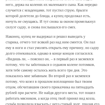
него, держа на коленях их маленького сына. Как нередко
случается с младенцами, тот пустил струю, брызги
которой долетели до блюда, а купец продолжал есть,
ничуть не смущаясь. И тут снова за окном промелькнул
силуэт садху, и снова послышался его смех.
Наконец, купец не выдержал и решил выведать у
старика, отчего тот всякий раз над ним смеется. Он пал
ему в ноги и стал умолять открыть ему причину, но садху
долго отнекивался, однако в конце концов согласился.
«Видишь ли, – пояснил он, – в первый раз я засмеялся
потому, что ты заботишься о седьмом колене потомков,
хотя тебе самому осталось жить всего три дня. Это
показалось мне забавным. Во второй раз я засмеялся
потому, что козел в прошлом воплощении был твоим
отцом, обсчитавшим своего приказчика на пятнадцать
рублей при расчете. Не найдя другого места, тот пошел
работать мясником, а когда отец твой принял вид козла,
судьба позволила взыскать с него старый долг, продав его