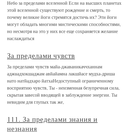
Небо за пределами вселенной Если на высших планетах
этой вселенной существуют рождение и смерть, то
почему великие йоги стремятся достичь их? Эти йоги
могут обладать многими мистическими способностями,
но несмотря на это у них все еще сохраняется желание
наслаждаться
За пределами чувств
За пределами чувств майа-джаваникаччханнам
аджuадхокшаджам авйайамна лакшйасе мудха-дриша
нато натйадхаро йатхаНедоступный ограниченному
восприятию чувств, Ты - неизменная безупречная сила,
скрытая завесой вводящей в заблуждение энергии. Ты
невидим для глупых так же,
111. За пределами знания и
незнания