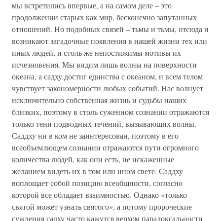
мы встретились впервые, а на самом деле – это
продолжении старых как мир, бесконечно запутанных
отношений. Но подобных связей – тьмы и тьмы, отсюда и
возникают загадочные появления в нашей жизни тех или
иных людей, и столь же непостижимы мотивы их
исчезновения. Мы видим лишь волны на поверхности
океана, а садху достиг единства с океаном, и всем телом
чувствует закономерности любых событий. Нас волнует
исключительно собственная жизнь и судьбы наших
близких, поэтому в столь суженном сознании отражаются
только тени подводных течений, вызывающих волны.
Саддху ни в ком не заинтересован, поэтому в его
всеобъемлющем сознании отражаются пути огромного
количества людей, как они есть, не искаженные
желанием видеть их в том или ином свете. Саддху
воплощает собой позицию всеобщности, согласно
которой все обладает взаимностью. Однако «только
святой может узнать святого», а потому пророческие
суждения садху часто кажутся верхом парадоксальности