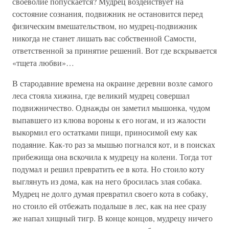
своеволие попускается? Мудрец воздействует на
состояние сознания, подвижник не остановится перед
физическим вмешательством, но мудрец-подвижник
никогда не станет лишать вас собственной Самости,
ответственной за принятие решений. Вот где вскрывается
«тщета любви»…
В стародавние времена на окраине деревни возле самого
леса стояла хижина, где великий мудрец совершал
подвижничество. Однажды он заметил мышонка, чудом
выпавшего из клюва вороны к его ногам, и из жалости
выкормил его остатками пищи, приносимой ему как
подаяние. Как-то раз за мышью погнался кот, и в поисках
прибежища она вскочила к мудрецу на колени. Тогда тот
подумал и решил превратить ее в кота. Но стоило коту
выглянуть из дома, как на него бросилась злая собака.
Мудрец не долго думая превратил своего кота в собаку,
но стоило ей отбежать подальше в лес, как на нее сразу
же напал хищный тигр. В конце концов, мудрецу ничего