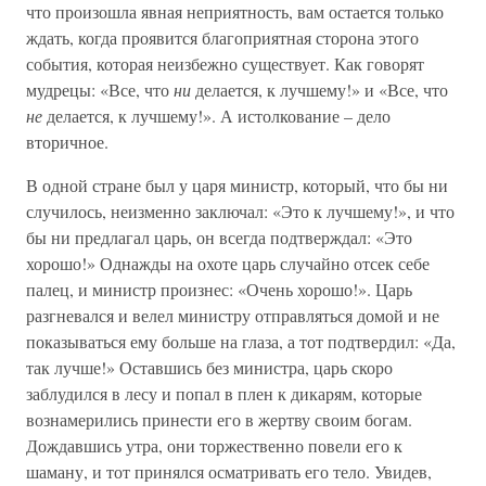
что произошла явная неприятность, вам остается только
ждать, когда проявится благоприятная сторона этого
события, которая неизбежно существует. Как говорят
мудрецы: «Все, что
ни
делается, к лучшему!» и «Все, что
не
делается, к лучшему!». А истолкование – дело
вторичное.
В одной стране был у царя министр, который, что бы ни
случилось, неизменно заключал: «Это к лучшему!», и что
бы ни предлагал царь, он всегда подтверждал: «Это
хорошо!» Однажды на охоте царь случайно отсек себе
палец, и министр произнес: «Очень хорошо!». Царь
разгневался и велел министру отправляться домой и не
показываться ему больше на глаза, а тот подтвердил: «Да,
так лучше!» Оставшись без министра, царь скоро
заблудился в лесу и попал в плен к дикарям, которые
вознамерились принести его в жертву своим богам.
Дождавшись утра, они торжественно повели его к
шаману, и тот принялся осматривать его тело. Увидев,