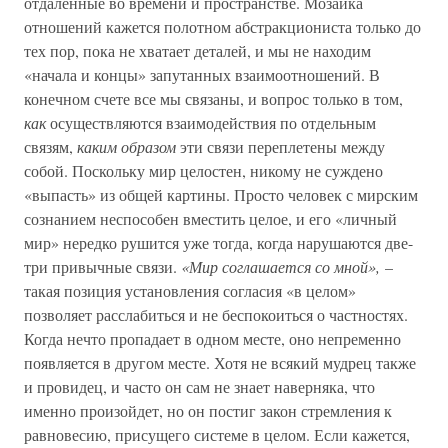
отдаленные во времени и пространстве. Мозаика
отношений кажется полотном абстракциониста только до
тех пор, пока не хватает деталей, и мы не находим
«начала и концы» запутанных взаимоотношений. В
конечном счете все мы связаны, и вопрос только в том,
как
осуществляются взаимодействия по отдельным
связям,
каким образом
эти связи переплетены между
собой. Поскольку мир целостен, никому не суждено
«выпасть» из общей картины. Просто человек с мирским
сознанием неспособен вместить целое, и его «личный
мир» нередко рушится уже тогда, когда нарушаются две-
три привычные связи.
«Мир соглашается со мной»,
–
такая позиция установления согласия «в целом»
позволяет расслабиться и не беспокоиться о частностях.
Когда нечто пропадает в одном месте, оно непременно
появляется в другом месте. Хотя не всякий мудрец также
и провидец, и часто он сам не знает наверняка, что
именно произойдет, но он постиг закон стремления к
равновесию, присущего системе в целом. Если кажется,