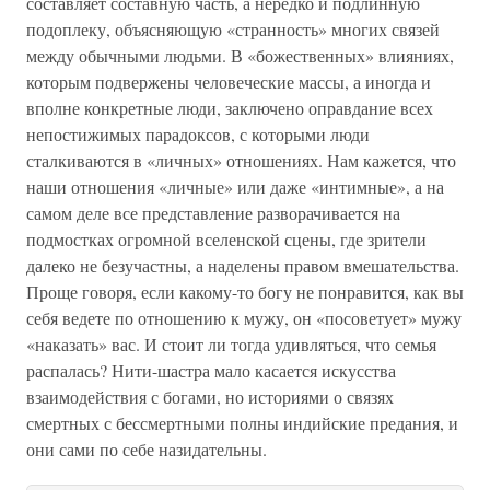
составляет составную часть, а нередко и подлинную
подоплеку, объясняющую «странность» многих связей
между обычными людьми. В «божественных» влияниях,
которым подвержены человеческие массы, а иногда и
вполне конкретные люди, заключено оправдание всех
непостижимых парадоксов, с которыми люди
сталкиваются в «личных» отношениях. Нам кажется, что
наши отношения «личные» или даже «интимные», а на
самом деле все представление разворачивается на
подмостках огромной вселенской сцены, где зрители
далеко не безучастны, а наделены правом вмешательства.
Проще говоря, если какому-то богу не понравится, как вы
себя ведете по отношению к мужу, он «посоветует» мужу
«наказать» вас. И стоит ли тогда удивляться, что семья
распалась? Нити-шастра мало касается искусства
взаимодействия с богами, но историями о связях
смертных с бессмертными полны индийские предания, и
они сами по себе назидательны.