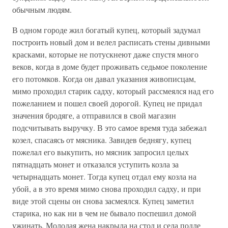
обычным людям.
В одном городе жил богатый купец, который задумал
построить новый дом и велел расписать стены дивными
красками, которые не потускнеют даже спустя много
веков, когда в доме будет проживать седьмое поколение
его потомков. Когда он давал указания живописцам,
мимо проходил старик садху, который рассмеялся над его
пожеланием и пошел своей дорогой. Купец не придал
значения бродяге, а отправился в свой магазин
подсчитывать выручку. В это самое время туда забежал
козел, спасаясь от мясника. Завидев беднягу, купец
пожелал его выкупить, но мясник запросил целых
пятнадцать монет и отказался уступить козла за
четырнадцать монет. Тогда купец отдал ему козла на
убой, а в это время мимо снова проходил садху, и при
виде этой сцены он снова засмеялся. Купец заметил
старика, но как ни в чем не бывало поспешил домой
ужинать. Молодая жена накрыла на стол и села подле