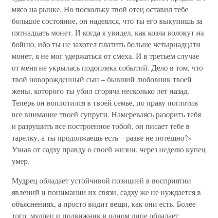
мясо на рынке. Но поскольку твой отец оставил тебе
большое состояние, он надеялся, что ты его выкупишь за
пятнадцать монет. И когда я увидел, как козла волокут на
бойню, ибо ты не захотел платить больше четырнадцати
монет, я не мог удержаться от смеха. И в третьем случае
от меня не укрылась подоплека событий. Дело в том, что
твой новорожденный сын – бывший любовник твоей
жены, которого ты убил сгоряча несколько лет назад.
Теперь он воплотился в твоей семье, по праву поглотив
все внимание твоей супруги. Намереваясь разорить тебя
и разрушить все построенное тобой, он писает тебе в
тарелку, а ты продолжаешь есть – разве не потешно?»
Узнав от садху правду о своей жизни, через неделю купец
умер.
Мудрец обладает устойчивой позицией в восприятии
явлений и понимании их связи, садху же не нуждается в
объяснениях, а просто видит вещи, как они есть. Более
того, мудрец и подвижник в одном лице обладает