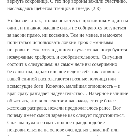
вернуть сокровище. С тех пор вороны зажили счастливо,
наслаждаясь щебетом птенцов в гнезде. (2.8)
Но бывает и так, что вы остаетесь с противником один на
один, и никакие высшие силы не собираются вступаться
за вас ни прямо, ни косвенно. Тем не менее, вы можете
попытаться использовать ловкий трюк с «мнимым
покровителем», хотя в данном случае от вас потребуются
незаурядные храбрость и сообразительность. Ситуация
состоит в следующем: на самом деле вы совершенно
беззащитны, однако внешне ведете себя так, словно за
вашей спиной располагаются грозные полчища или
всемогущие боги. Конечно, малейшая оплошность – и
враг сразу разгадает надувательство… Наверное излишне
объяснять, что впоследствии вас ожидает еще более
жестокая расправа, нежели предполагалось ранее. Вот
почему имеет смысл заранее как следует подготовиться.
Сначала нужно создать полное правдоподобие
покровительства на основе очевидных знамений или