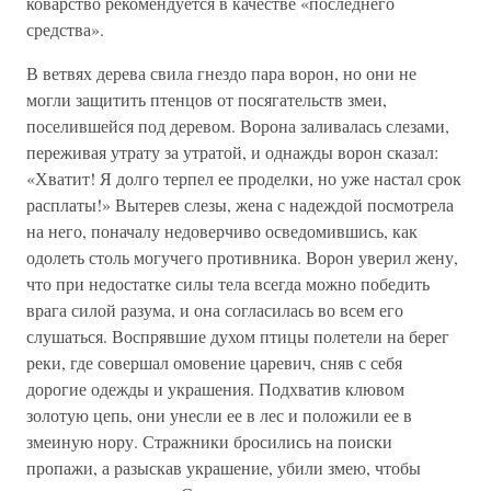
коварство рекомендуется в качестве «последнего
средства».
В ветвях дерева свила гнездо пара ворон, но они не
могли защитить птенцов от посягательств змеи,
поселившейся под деревом. Ворона заливалась слезами,
переживая утрату за утратой, и однажды ворон сказал:
«Хватит! Я долго терпел ее проделки, но уже настал срок
расплаты!» Вытерев слезы, жена с надеждой посмотрела
на него, поначалу недоверчиво осведомившись, как
одолеть столь могучего противника. Ворон уверил жену,
что при недостатке силы тела всегда можно победить
врага силой разума, и она согласилась во всем его
слушаться. Воспрявшие духом птицы полетели на берег
реки, где совершал омовение царевич, сняв с себя
дорогие одежды и украшения. Подхватив клювом
золотую цепь, они унесли ее в лес и положили ее в
змеиную нору. Стражники бросились на поиски
пропажи, а разыскав украшение, убили змею, чтобы