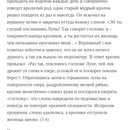
приходить на водопой каждый день и совершенно
изведут кроличий род, один старый мудрый кролик
решил отвадить их раз и навсегда. Он вскочил на
вершину холма и закричал оттуда вожаку слонов: «Эй ты,
слушай посланника Луны! Так говорит госпожа: я –
покровительница кроликов, а ты растоптал их жилища,
чем несказанно прогневал меня…» Верховный слон
помотал хоботом и заметил, что он не хотел ничего
дурного, а так уж вышло по недосмотру. В ответ кролик
приказал: «Раз так, поклонись госпоже Луне, чей лик
дрожит от гнева в озере, успокой ее и поскорее покинь
берег!» Обратившись затем к отражению луны на
поверхности озера, раздробленному мелкой рябью,
кролик молитвенно сложил руки и постарался уверить
«госпожу», что слоны навредили по недомыслию и
никогда не повторят прежней оплошности. Испросив
прощения, слоны удалились, а кролики отстроили
жилища заново. (3.4)