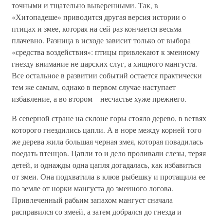
точными и тщательно выверенными. Так, в
«Хитопадеше» приводится другая версия истории о
птицах и змее, которая на сей раз кончается весьма
плачевно. Разница в исходе зависит только от выбора
«средства воздействия»: птицы привлекают к змеиному
гнезду внимание не царских слуг, а хищного мангуста.
Все остальное в развитии событий остается практически
тем же самым, однако в первом случае наступает
избавление, а во втором – несчастье хуже прежнего.
В северной стране на склоне горы стояло дерево, в ветвях
которого гнездились цапли. А в норе между корней того
же дерева жила большая черная змея, которая повадилась
поедать птенцов. Цапли то и дело проливали слезы, теряя
детей, и однажды одна цапля догадалась, как избавиться
от змеи. Она подхватила в клюв рыбешку и протащила ее
по земле от норки мангуста до змеиного логова.
Привлеченный рабьим запахом мангуст сначала
расправился со змеей, а затем добрался до гнезда и