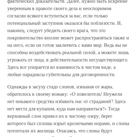
фактических доказательств. Далее, нужно быть искренне
уверенным в правоте своего дела и неоспоримом
согласии всякого вступиться за вас, если только
потенциальный заступник оказался бы поблизости. И,
наконец, следует убедить своего врага, что это
покровительство вполне может распространяться также и
на него, если он готов заключить с вами мир. Ведь вы не
способны воздействовать реальной силой, а можете лишь
угрожать от лица, в действительности несуществующего.
Здесь все упирается во взаимность в чистом виде, а
любые парадоксы губительны для договоренности.
Однажды в засуху стадо слонов, изнывая от жары,
обратилось к своему вожаку: «О повелитель! Неужели
нет никакого средства избавить нас от страданий? Здесь
нет места для купания, куда нам направиться?» Тогда
верховный слон привел их к чистому озеру, берег
которого был сплошь изрыт кроличьими норами, и слоны
потоптали их жилища. Опасаясь, что слоны будут