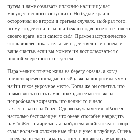
путем и даже создавать иллюзию наличия у вас
могущественного заступника. Но будьте крайне
осторожны во втором и третьем случаях, выбирая того,
чьему воздействию вы неизбежно подвергнете не только
своего врага, но и самого себя. Прямое заступничество –
это наиболее показательный и действенный прием, и
ваше счастье, если вы можете им воспользоваться с
полной уверенностью в успехе.
Пара мелких птичек жила на берегу океана, а когда
пришло время откладывать яйца жена попросила мужа
найти тихое укромное место. Когда же он ответил, что
прямо здесь и есть самое подходящее место, жена
попробовала возразить, что волны то и дело
захлестывают на берег. Однако муж заметил: «Разве я
настолько беспомощен, что океан способен навредить
нам?» Жена смирилась, а разбушевавшийся океан вскоре
смыл волнами отложенные яйца и унес в глубину. Очень
горевала несчастная мать, а отец принялся размышлять,